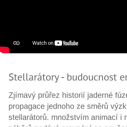
Stellarátory - budoucnost e
Zjímavý průřez historií jaderné fúz
propagace jednoho ze směrů výzk
stellarátorů. množstvím animací i 