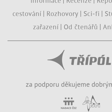
informace
Recenze
Repo
cestování
Rozhovory
Sci-fi
St
zařazení
Od čtenářů
An
za podporu děkujeme dobrým