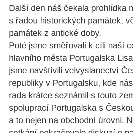
Další den náš čekala prohlídka
s řadou historických památek, v
památek z antické doby.
Poté jsme směřovali k cíli naší c
hlavního města Portugalska Lis
jsme navštívili velvyslanectví Č
republiky v Portugalsku, kde ná
rada krátce seznámil s touto ze
spoluprací Portugalska s Českou
a to nejen na obchodní úrovni. 
setkání pokračovalo diskuzí o naš