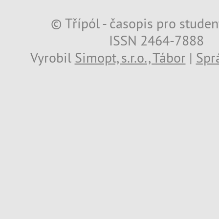
© Třípól - časopis pro studen
ISSN 2464-7888
Vyrobil
Simopt, s.r.o., Tábor
|
Spr