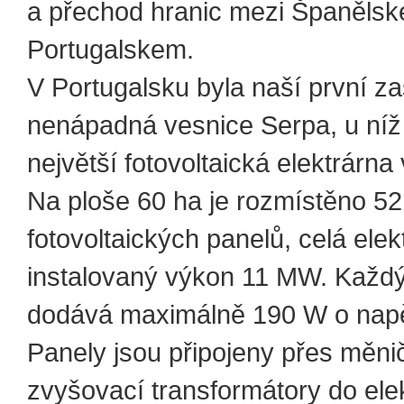
a přechod hranic mezi Španěls
Portugalskem.
V Portugalsku byla naší první z
nenápadná vesnice Serpa, u níž
největší fotovoltaická elektrárna
Na ploše 60 ha je rozmístěno 5
fotovoltaických panelů, celá ele
instalovaný výkon 11 MW. Každý
dodává maximálně 190 W o napě
Panely jsou připojeny přes měni
zvyšovací transformátory do elek