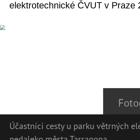
elektrotechnické ČVUT v Praze 2
Foto
Účastníci cesty u parku větrných el
nedaleko města Tarragona