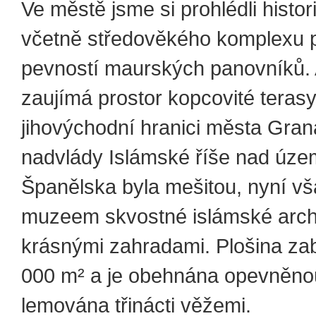
Ve městě jsme si prohlédli histo
včetně středověkého komplexu 
pevností maurských panovníků.
zaujímá prostor kopcovité teras
jihovýchodní hranici města Gran
nadvlády Islámské říše nad úz
Španělska byla mešitou, nyní vš
muzeem skvostné islámské archi
krásnými zahradami. Plošina zab
000 m² a je obehnána opevněnou 
lemována třinácti věžemi.