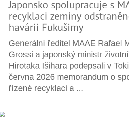
Japonsko spolupracuje s M
recyklaci zeminy odstraněn
havárii Fukušimy
Generální ředitel MAAE Rafael 
Grossi a japonský ministr životn
Hirotaka Išihara podepsali v Tok
června 2026 memorandum o spo
řízené recyklaci a ...