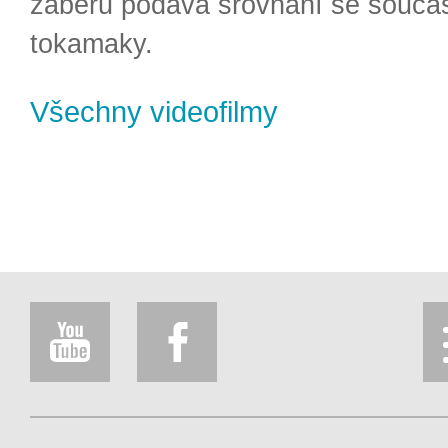
záběrů podává srovnání se souča
tokamaky.
Všechny videofilmy