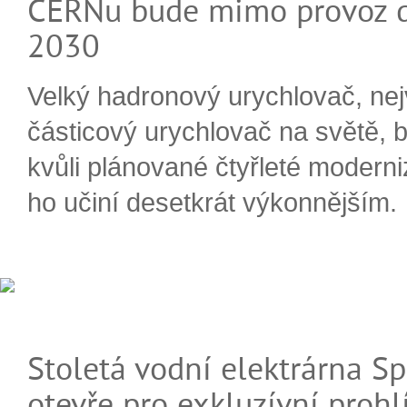
CERNu bude mimo provoz d
2030
Velký hadronový urychlovač, nej
částicový urychlovač na světě, 
kvůli plánované čtyřleté moderni
ho učiní desetkrát výkonnějším.
Stoletá vodní elektrárna Sp
otevře pro exkluzívní prohl