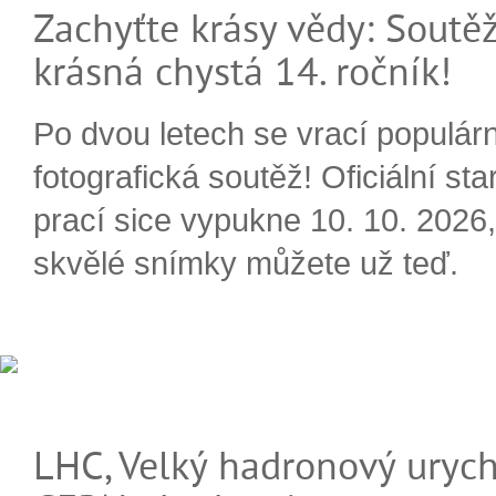
Zachyťte krásy vědy: Soutěž
krásná chystá 14. ročník!
Po dvou letech se vrací populárn
fotografická soutěž! Oficiální sta
prací sice vypukne 10. 10. 2026, 
skvělé snímky můžete už teď.
LHC, Velký hadronový urych