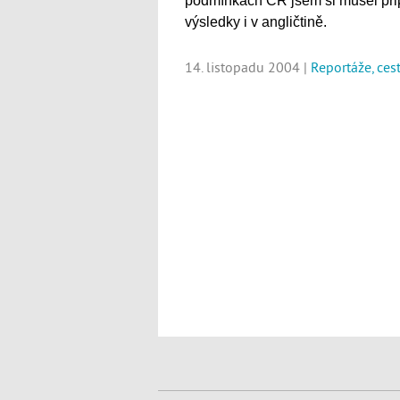
podmínkách ČR jsem si musel připr
výsledky i v angličtině.
14. listopadu 2004 |
Reportáže, ces