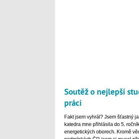
Soutěž o nejlepší s
práci
Fakt jsem vyhrál? Jsem šťastný j
katedra mne přihlásila do 5. ročn
energetických oborech. Kromě věd