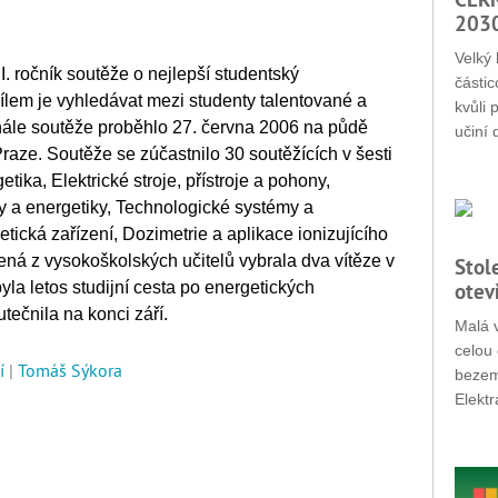
203
Velký 
II. ročník soutěže o nejlepší studentský
částic
cílem je vyhledávat mezi studenty talentované a
kvůli 
finále soutěže proběhlo 27. června 2006 na půdě
učiní 
raze. Soutěže se zúčastnilo 30 soutěžících v šesti
tika, Elektrické stroje, přístroje a pohony,
y a energetiky, Technologické systémy a
tická zařízení, Dozimetrie a aplikace ionizujícího
ená z vysokoškolských učitelů vybrala dva vítěze v
Stol
la letos studijní cesta po energetických
otev
tečnila na konci září.
Malá v
celou 
í
|
Tomáš Sýkora
bezemi
Elektr