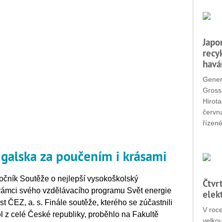
Japo
recy
havá
Gener
Grossi
Hirota
červn
řízené
galska za poučením i krásami
 ročník Soutěže o nejlepší vysokoškolský
Čtvr
v rámci svého vzdělávacího programu Svět energie
elek
ČEZ, a. s. Finále soutěže, kterého se zúčastnili
V roc
l z celé České republiky, proběhlo na Fakultě
velko