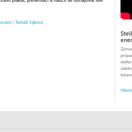
avit plakát, presentaci a naučit se obhajovat své
tování
|
Tomáš Sýkora
Stel
ener
Zjímav
propa
stella
záběr
tokam
Všech