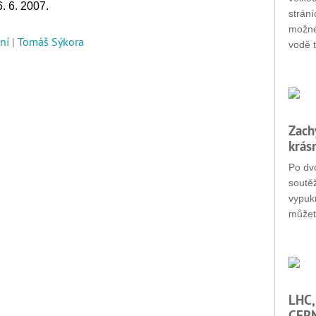
. 6. 2007.
strání
možné
ní
|
Tomáš Sýkora
vodě t
Zach
krás
Po dvo
soutěž
vypukn
můžet
LHC,
CERN