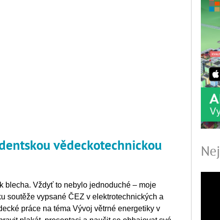
tudentskou vědeckotechnickou
Nej
ak blecha. Vždyť to nebylo jednoduché – moje
íku soutěže vypsané ČEZ v elektrotechnických a
ecké práce na téma Vývoj větrné energetiky v