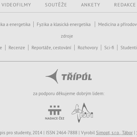
VIDEOFILMY
SOUTĚŽE
ANKETY
REDAKCE
ika a energetika
Fyzika a klasická energetika
Medicína a přírodo
zdroje
ce
Recenze
Reportáže, cestování
Rozhovory
Sci-fi
Studenti
za podporu děkujeme dobrým lidem:
opis pro studenty, 2014 | ISSN 2464-7888 | Vyrobil
Simopt, s.r.o., Tábor
|