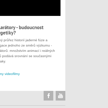
larátory - budoucnost
getiky?
ý průřez historií jaderné fúze a
gace jednoho ze směrů výzkumu -
rátorů. množstvím animací i reálných
ů podává srovnání se současnými
aky.
ny videofilmy