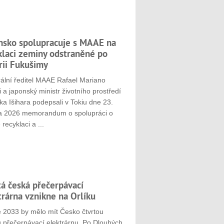
nsko spolupracuje s MAAE na
klaci zeminy odstraněné po
rii Fukušimy
ální ředitel MAAE Rafael Mariano
 a japonský ministr životního prostředí
ka Išihara podepsali v Tokiu dne 23.
a 2026 memorandum o spolupráci o
 recyklaci a ...
tá česká přečerpávací
trárna vznikne na Orlíku
e 2033 by mělo mít Česko čtvrtou
u přečerpávací elektrárnu. Po Dlouhých