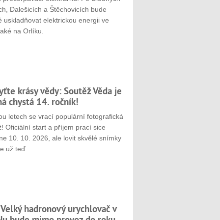
ch, Dalešicích a Štěchovicích bude
 uskladňovat elektrickou energii ve
aké na Orlíku.
yťte krásy vědy: Soutěž Věda je
ná chystá 14. ročník!
u letech se vrací populární fotografická
! Oficiální start a příjem prací sice
e 10. 10. 2026, ale lovit skvělé snímky
e už teď.
 Velký hadronový urychlovač v
u bude mimo provoz do roku