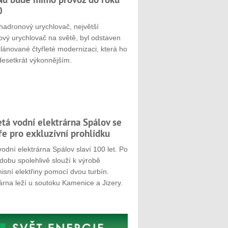
0
hadronový urychlovač, největší
ový urychlovač na světě, byl odstaven
plánované čtyřleté modernizaci, která ho
desetkrát výkonnějším.
etá vodní elektrárna Spálov se
ře pro exkluzívní prohlídku
odní elektrárna Spálov slaví 100 let. Po
dobu spolehlivě slouží k výrobě
sní elektřiny pomocí dvou turbín.
árna leží u soutoku Kamenice a Jizery.