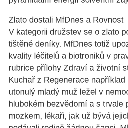
Zlato dostali MfDnes a Rovnost
V kategorii družstev se o zlato p
tištěné deníky. MfDnes totiž upo
kvality léčitelů a biotroniků v pra
rubrice přílohy Zdraví a životní st
Kuchař z Regenerace například lí
utonulý mladý muž ležel v nemoc
hlubokém bezvědomí a s trvale
mozkem, lékaři, jak už bývá jeji
nedávali rodině žádnou šanci. M