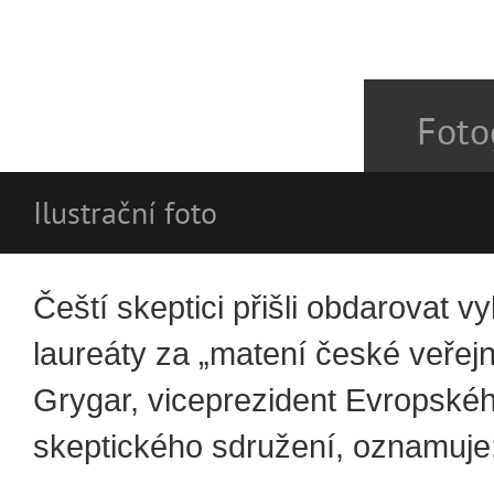
Foto
Ilustrační foto
Čeští skeptici přišli obdarovat v
laureáty za „matení české veřejno
Grygar, viceprezident Evropské
skeptického sdružení, oznamuje