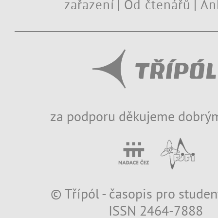
zařazení
Od čtenářů
An
za podporu děkujeme dobrým
© Třípól - časopis pro studen
ISSN 2464-7888