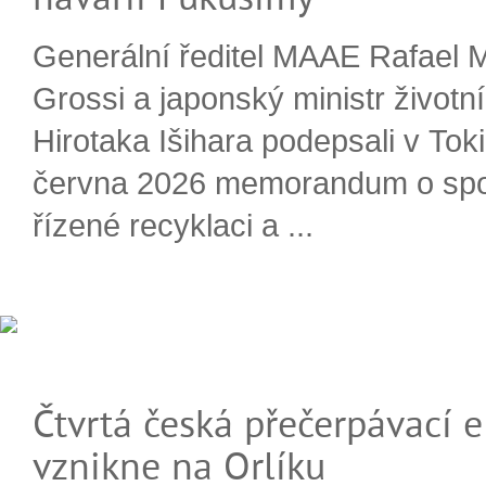
Generální ředitel MAAE Rafael 
Grossi a japonský ministr životn
Hirotaka Išihara podepsali v Tok
června 2026 memorandum o spo
řízené recyklaci a ...
Čtvrtá česká přečerpávací e
vznikne na Orlíku