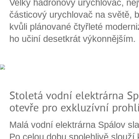
Velký hadronový urychlovač, nej
částicový urychlovač na světě, 
kvůli plánované čtyřleté moderni
ho učiní desetkrát výkonnějším.
Stoletá vodní elektrárna Sp
otevře pro exkluzívní prohl
Malá vodní elektrárna Spálov slav
Po celou dobu spolehlivě slouží