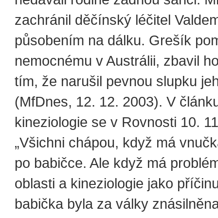
zachránil děčínský léčitel Valde
působením na dálku. Grešík pom
nemocnému v Austrálii, zbavil h
tím, že narušil pevnou slupku je
(MfDnes, 12. 12. 2003). V článk
kineziologie se v Rovnosti 10. 11
„Všichni chápou, když má vnučk
po babičce. Ale když má problém
oblasti a kineziologie jako příčin
babička byla za války znásilněna