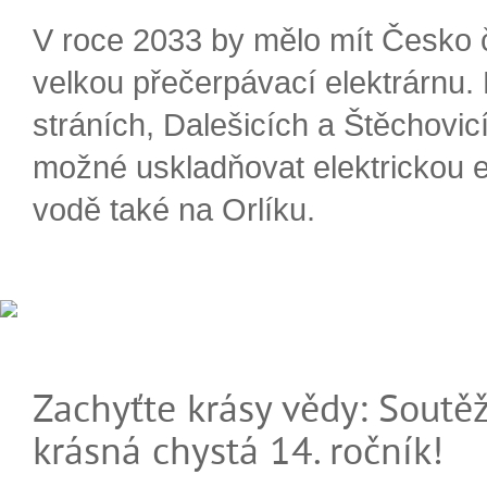
V roce 2033 by mělo mít Česko 
velkou přečerpávací elektrárnu.
stráních, Dalešicích a Štěchovi
možné uskladňovat elektrickou e
vodě také na Orlíku.
Zachyťte krásy vědy: Soutěž
krásná chystá 14. ročník!