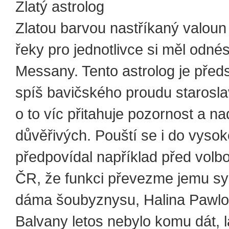
Zlatý astrolog
Zlatou barvou nastříkaný valoun
řeky pro jednotlivce si měl odnés
Messany. Tento astrolog je před
spíš bavičského proudu starosl
o to víc přitahuje pozornost a na
důvěřivých. Pouští se i do vysoké
předpovídal například před volb
ČR, že funkci převezme jemu s
dáma šoubyznysu, Halina Pawl
Balvany letos nebylo komu dát, la