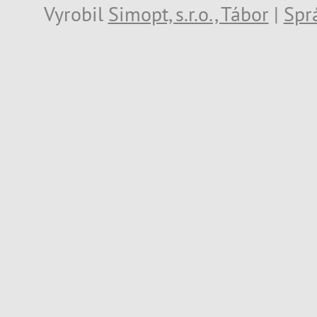
Vyrobil
Simopt, s.r.o., Tábor
|
Spr