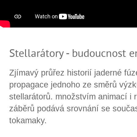
Stellarátory - budoucnost e
Zjímavý průřez historií jaderné fúz
propagace jednoho ze směrů výzk
stellarátorů. množstvím animací i 
záběrů podává srovnání se souča
tokamaky.