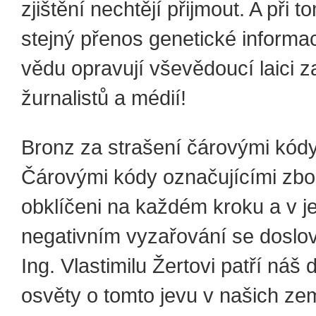
zjištění nechtějí přijmout. A při t
stejný přenos genetické informa
vědu opravují vševědoucí laici 
žurnalistů a médií!
Bronz za strašení čárovými kód
Čárovými kódy označujícími zbo
obklíčeni na každém kroku a v je
negativním vyzařování se doslo
Ing. Vlastimilu Žertovi patří náš 
osvěty o tomto jevu v našich zem