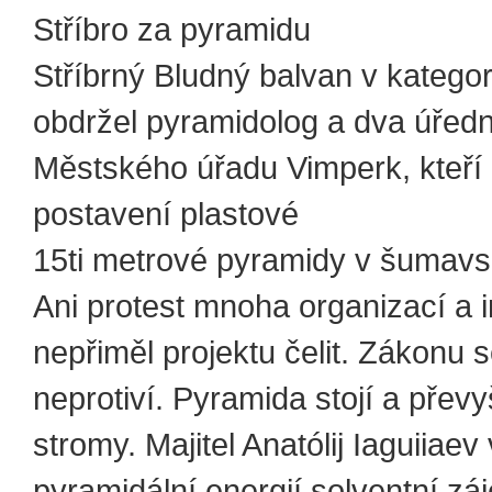
Stříbro za pyramidu
Stříbrný Bludný balvan v kategor
obdržel pyramidolog a dva úředn
Městského úřadu Vimperk, kteří 
postavení plastové
15ti metrové pyramidy v šumavs
Ani protest mnoha organizací a in
nepřiměl projektu čelit. Zákonu s
neprotiví. Pyramida stojí a převy
stromy. Majitel Anatólij Iaguiiaev 
pyramidální energií solventní zá