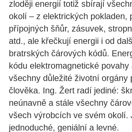
zloději energií totiž sbírají všec
okolí – z elektrických pokladen, 
přípojných šňůr, zásuvek, stropn
atd., ale křečkují energii i od dal
bratrských čárových kódů. Ener
kódu elektromagnetické povahy 
všechny důležité životní orgány
člověka. Ing. Žert radí jediné: škr
neúnavně a stále všechny čárov
všech výrobcích ve svém okolí.
jednoduché, geniální a levné.