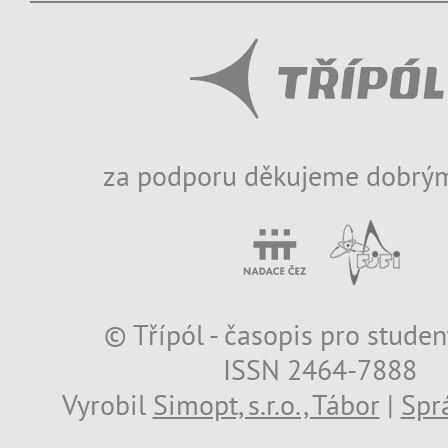
za podporu děkujeme dobrým
© Třípól - časopis pro studen
ISSN 2464-7888
Vyrobil
Simopt, s.r.o., Tábor
|
Spr