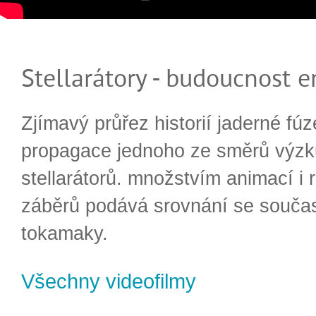
Stellarátory - budoucnost e
Zjímavý průřez historií jaderné fúz
propagace jednoho ze směrů výzk
stellarátorů. množstvím animací i 
záběrů podává srovnání se souča
tokamaky.
Všechny videofilmy