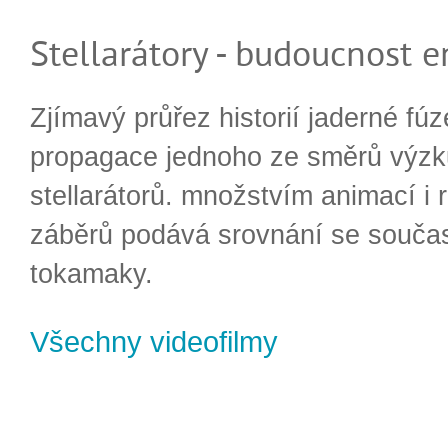
Stellarátory - budoucnost e
Zjímavý průřez historií jaderné fúz
propagace jednoho ze směrů výzk
stellarátorů. množstvím animací i 
záběrů podává srovnání se souča
tokamaky.
Všechny videofilmy