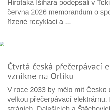
Hirotaka Išihara podepsali v Tok
června 2026 memorandum o spo
řízené recyklaci a ...
Čtvrtá česká přečerpávací e
vznikne na Orlíku
V roce 2033 by mělo mít Česko 
velkou přečerpávací elektrárnu.
stráních, Dalešicích a Štěchovi