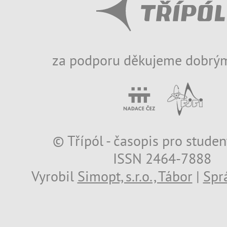
za podporu děkujeme dobrým
© Třípól - časopis pro studen
ISSN 2464-7888
Vyrobil
Simopt, s.r.o., Tábor
|
Spr