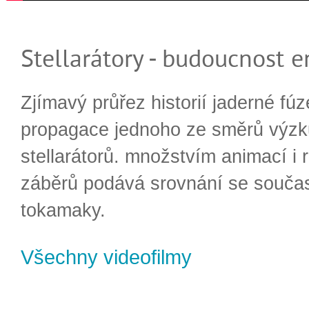
Stellarátory - budoucnost e
Zjímavý průřez historií jaderné fúz
propagace jednoho ze směrů výzk
stellarátorů. množstvím animací i 
záběrů podává srovnání se souča
tokamaky.
Všechny videofilmy