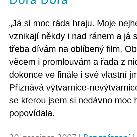
„Já si moc ráda hraju. Moje nejh
vznikají někdy i nad ránem a já 
třeba dívám na oblíbený film. O
věcem i promlouvám a řada z n
dokonce ve finále i své vlastní j
Přiznává výtvarnice-nevýtvarni
se kterou jsem si nedávno moc 
popovídala.