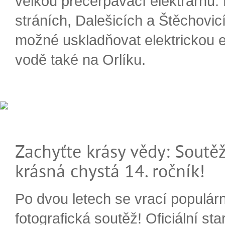
velkou přečerpávací elektrárnu.
stráních, Dalešicích a Štěchovi
možné uskladňovat elektrickou e
vodě také na Orlíku.
Zachyťte krásy vědy: Soutěž
krásná chystá 14. ročník!
Po dvou letech se vrací populárn
fotografická soutěž! Oficiální sta