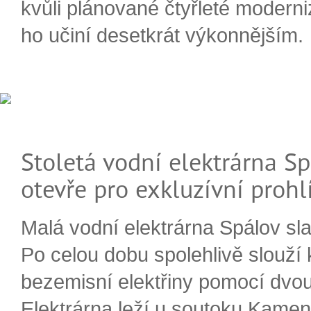
kvůli plánované čtyřleté moderni
ho učiní desetkrát výkonnějším.
Stoletá vodní elektrárna Sp
otevře pro exkluzívní prohl
Malá vodní elektrárna Spálov slav
Po celou dobu spolehlivě slouží
bezemisní elektřiny pomocí dvou
Elektrárna leží u soutoku Kameni