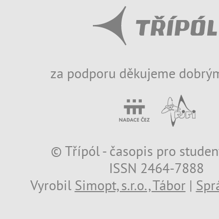
za podporu děkujeme dobrým
© Třípól - časopis pro studen
ISSN 2464-7888
Vyrobil
Simopt, s.r.o., Tábor
|
Spr