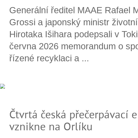
Generální ředitel MAAE Rafael 
Grossi a japonský ministr životn
Hirotaka Išihara podepsali v Tok
června 2026 memorandum o spo
řízené recyklaci a ...
Čtvrtá česká přečerpávací e
vznikne na Orlíku