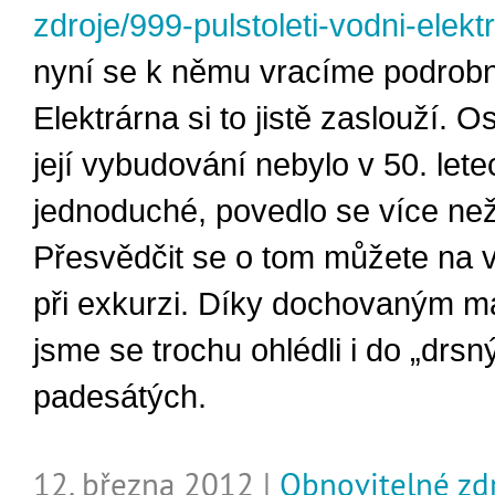
zdroje/999-pulstoleti-vodni-elektr
nyní se k němu vracíme podrobn
Elektrárna si to jistě zaslouží. O
její vybudování nebylo v 50. lete
jednoduché, povedlo se více než
Přesvědčit se o tom můžete na v
při exkurzi. Díky dochovaným m
jsme se trochu ohlédli i do „drsný
padesátých.
12. března 2012 |
Obnovitelné zd