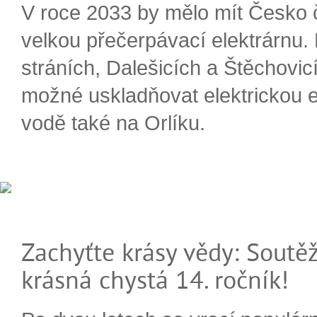
V roce 2033 by mělo mít Česko 
velkou přečerpávací elektrárnu.
stráních, Dalešicích a Štěchovi
možné uskladňovat elektrickou e
vodě také na Orlíku.
Zachyťte krásy vědy: Soutěž
krásná chystá 14. ročník!