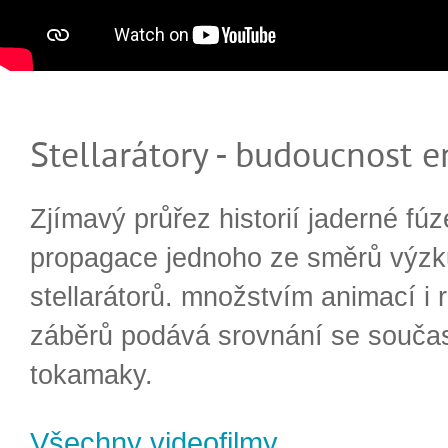
Stellarátory - budoucnost e
Zjímavý průřez historií jaderné fúz
propagace jednoho ze směrů výzk
stellarátorů. množstvím animací i 
záběrů podává srovnání se souča
tokamaky.
Všechny videofilmy