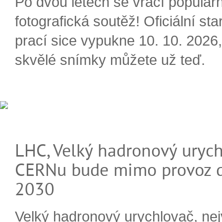
Po dvou letech se vrací populárn
fotografická soutěž! Oficiální sta
prací sice vypukne 10. 10. 2026, 
skvělé snímky můžete už teď.
LHC, Velký hadronový urych
CERNu bude mimo provoz d
2030
Velký hadronový urychlovač, nej