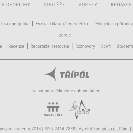
VIDEOFILMY
SOUTĚŽE
ANKETY
REDAKCE
ika a energetika
Fyzika a klasická energetika
Medicína a přírodo
zdroje
ce
Recenze
Reportáže, cestování
Rozhovory
Sci-fi
Studenti
za podporu děkujeme dobrým lidem:
opis pro studenty, 2014 | ISSN 2464-7888 | Vyrobil
Simopt, s.r.o., Tábor
|