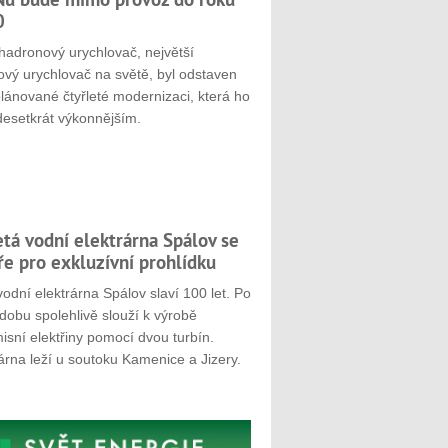
0
hadronový urychlovač, největší
ový urychlovač na světě, byl odstaven
plánované čtyřleté modernizaci, která ho
desetkrát výkonnějším.
etá vodní elektrárna Spálov se
ře pro exkluzívní prohlídku
odní elektrárna Spálov slaví 100 let. Po
dobu spolehlivě slouží k výrobě
sní elektřiny pomocí dvou turbín.
árna leží u soutoku Kamenice a Jizery.