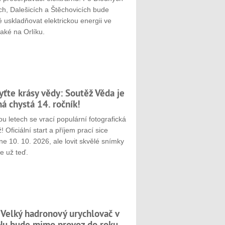
ch, Dalešicích a Štěchovicích bude
 uskladňovat elektrickou energii ve
aké na Orlíku.
yťte krásy vědy: Soutěž Věda je
ná chystá 14. ročník!
u letech se vrací populární fotografická
! Oficiální start a příjem prací sice
e 10. 10. 2026, ale lovit skvělé snímky
e už teď.
 Velký hadronový urychlovač v
u bude mimo provoz do roku