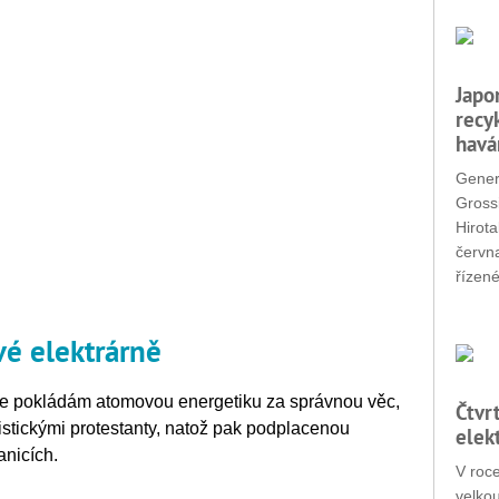
Japo
recy
havá
Gener
Grossi
Hirota
červn
řízené
vé elektrárně
že pokládám atomovou energetiku za správnou věc,
Čtvr
stickými protestanty, natož pak podplacenou
elek
anicích.
V roc
velko