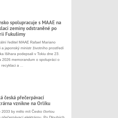
nsko spolupracuje s MAAE na
klaci zeminy odstraněné po
rii Fukušimy
ální ředitel MAAE Rafael Mariano
 a japonský ministr životního prostředí
ka Išihara podepsali v Tokiu dne 23.
a 2026 memorandum o spolupráci o
 recyklaci a ...
tá česká přečerpávací
trárna vznikne na Orlíku
e 2033 by mělo mít Česko čtvrtou
u přečerpávací elektrárnu. Po Dlouhých