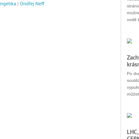
ergetika
|
Ondřej Neff
strání
možné
vodě t
Zach
krás
Po dvo
soutěž
vypukn
můžet
LHC,
CERN