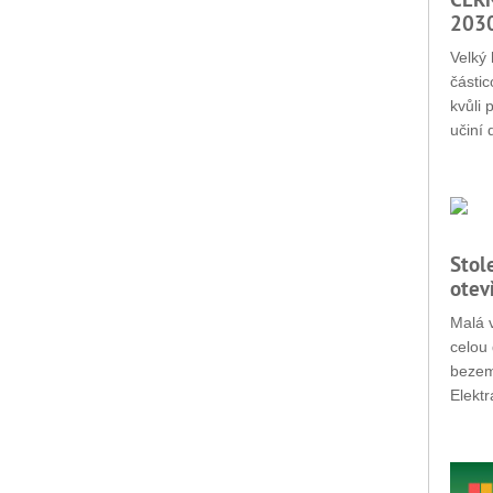
203
Velký 
částic
kvůli 
učiní 
Stol
otev
Malá v
celou 
bezemi
Elektr