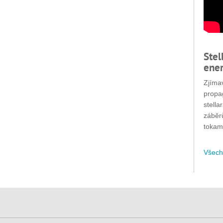
Stel
ener
Zjímav
propa
stella
záběr
tokam
Všech