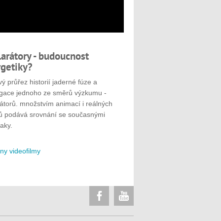
larátory - budoucnost
getiky?
ý průřez historií jaderné fúze a
gace jednoho ze směrů výzkumu -
rátorů. množstvím animací i reálných
ů podává srovnání se současnými
aky.
ny videofilmy