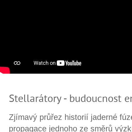
Stellarátory - budoucnost e
Zjímavý průřez historií jaderné fúz
propagace jednoho ze směrů výzk