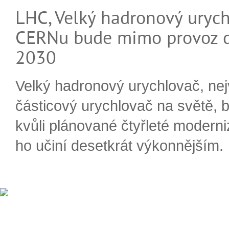
LHC, Velký hadronový urych
CERNu bude mimo provoz d
2030
Velký hadronový urychlovač, nej
částicový urychlovač na světě, 
kvůli plánované čtyřleté moderni
ho učiní desetkrát výkonnějším.