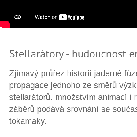
Stellarátory - budoucnost e
Zjímavý průřez historií jaderné fúz
propagace jednoho ze směrů výzk
stellarátorů. množstvím animací i 
záběrů podává srovnání se souča
tokamaky.