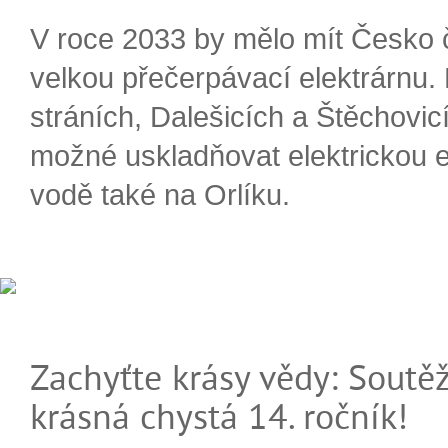
V roce 2033 by mělo mít Česko 
velkou přečerpávací elektrárnu.
stráních, Dalešicích a Štěchovi
možné uskladňovat elektrickou e
vodě také na Orlíku.
Zachyťte krásy vědy: Soutěž
krásná chystá 14. ročník!