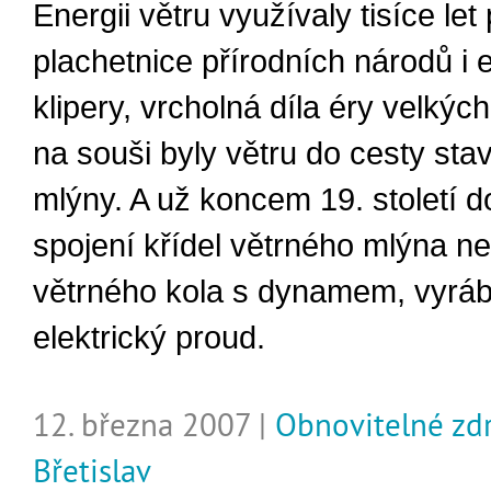
Energii větru využívaly tisíce let 
plachetnice přírodních národů i 
klipery, vrcholná díla éry velkých
na souši byly větru do cesty sta
mlýny. A už koncem 19. století d
spojení křídel větrného mlýna ne
větrného kola s dynamem, vyráb
elektrický proud.
12. března 2007 |
Obnovitelné zd
Břetislav