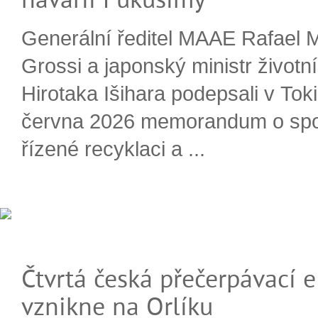
Generální ředitel MAAE Rafael 
Grossi a japonský ministr životn
Hirotaka Išihara podepsali v Tok
června 2026 memorandum o spo
řízené recyklaci a ...
Čtvrtá česká přečerpávací e
vznikne na Orlíku