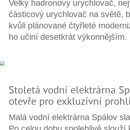
Velký hadronový urychlovač, nej
částicový urychlovač na světě, 
kvůli plánované čtyřleté moderni
ho učiní desetkrát výkonnějším.
Stoletá vodní elektrárna Sp
otevře pro exkluzívní prohl
Malá vodní elektrárna Spálov slav
Po celou dobu spolehlivě slouží