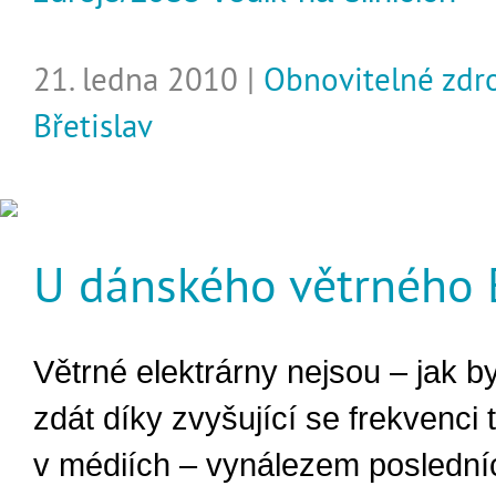
21. ledna 2010 |
Obnovitelné zdr
Břetislav
U dánského větrného 
Větrné elektrárny nejsou – jak b
zdát díky zvyšující se frekvenci 
v médiích – vynálezem posledních