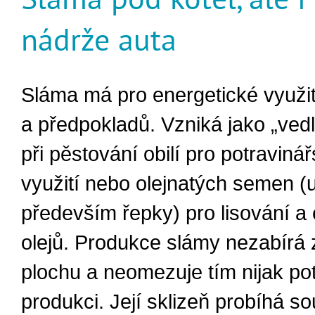
nádrže auta
Sláma má pro energetické využi
a předpokladů. Vzniká jako „vedl
při pěstování obilí pro potraviná
využití nebo olejnatých semen (
především řepky) pro lisování a 
olejů. Produkce slámy nezabírá 
plochu a neomezuje tím nijak po
produkci. Její sklizeň probíhá s