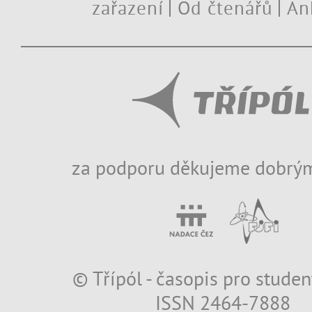
zařazení
Od čtenářů
An
za podporu děkujeme dobrým
© Třípól - časopis pro studen
ISSN 2464-7888