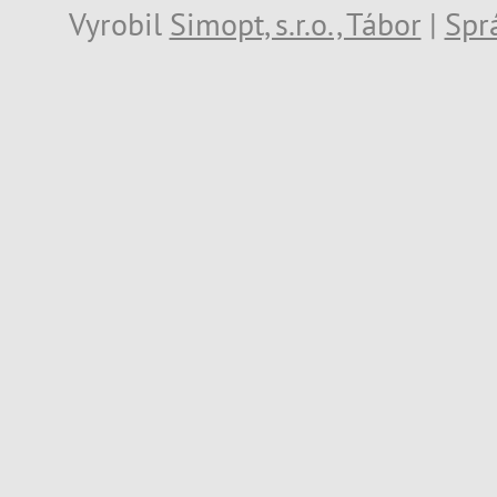
Vyrobil
Simopt, s.r.o., Tábor
|
Spr