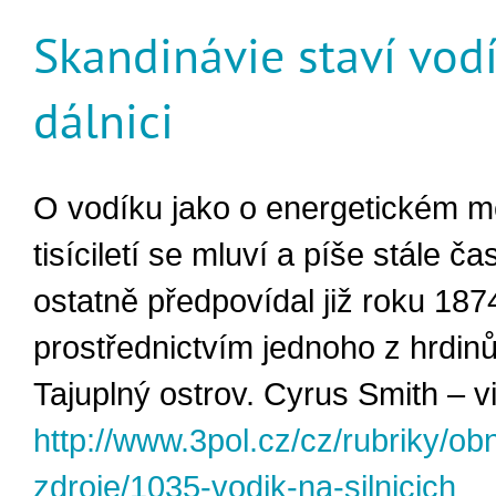
Skandinávie staví vod
dálnici
O vodíku jako o energetickém mé
tisíciletí se mluví a píše stále čas
ostatně předpovídal již roku 187
prostřednictvím jednoho z hrdi
Tajuplný ostrov. Cyrus Smith – v
http://www.3pol.cz/cz/rubriky/obn
zdroje/1035-vodik-na-silnicich