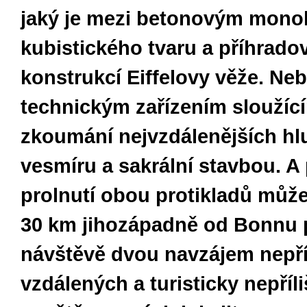
jaký je mezi betonovým mono
kubistického tvaru a příhrado
konstrukcí Eiffelovy věže. Ne
technickým zařízením sloužíc
zkoumání nejvzdálenějších hl
vesmíru a sakrální stavbou. A
prolnutí obou protikladů může
30 km jihozápadně od Bonnu 
návštěvě dvou navzájem nepří
vzdálených a turisticky nepříli