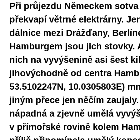
Při průjezdu Německem sotva
překvapí větrné elektrárny. Je
dálnice mezi Drážďany, Berlí
Hamburgem jsou jich stovky. A
nich na vyvýšenině asi šest k
jihovýchodně od centra Ham
53.5102247N, 10.0305803E) mn
jiným přece jen něčím zaujaly.
nápadná a zjevně umělá vyvý
v přímořské rovině kolem Ha