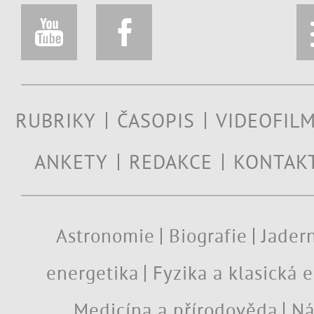
RUBRIKY
ČASOPIS
VIDEOFIL
ANKETY
REDAKCE
KONTAK
Astronomie
Biografie
Jadern
energetika
Fyzika a klasická 
Medicína a přírodověda
Ná