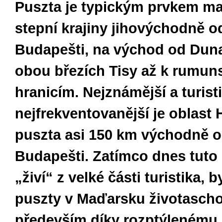
Puszta je typickým prvkem m
stepní krajiny jihovýchodně o
Budapešti, na východ od Duna
obou březích Tisy až k rumu
hranicím. Nejznámější a turist
nejfrekventovanější je oblast
puszta asi 150 km východně 
Budapešti. Zatímco dnes tuto 
„živí“ z velké části turistika, 
puszty v Maďarsku životasch
především díky rozptýlenému,