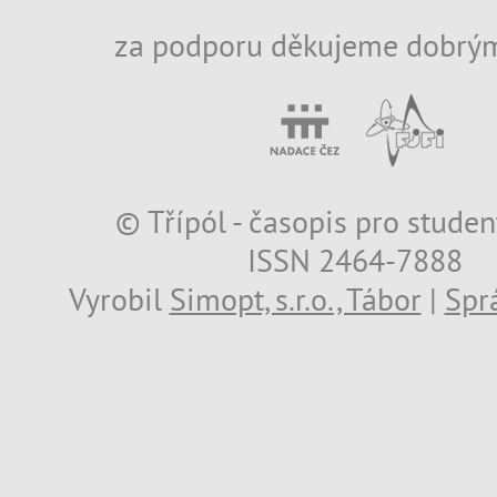
za podporu děkujeme dobrým
© Třípól - časopis pro studen
ISSN 2464-7888
Vyrobil
Simopt, s.r.o., Tábor
|
Spr