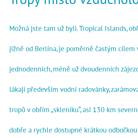
Možná jste tam už byli. Tropical Islands, ob
jižně od Berlína, je poměrně častým cílem
jednodenních, méně už dvoudenních zájezd
lákají především vodní radovánky, zarámov
tropů v obřím „skleníku“, asi 130 km sever
dobře a rychle dostupné krátkou odbočkou 