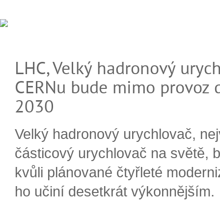
LHC, Velký hadronový urych
CERNu bude mimo provoz d
2030
Velký hadronový urychlovač, nej
částicový urychlovač na světě, 
kvůli plánované čtyřleté moderni
ho učiní desetkrát výkonnějším.