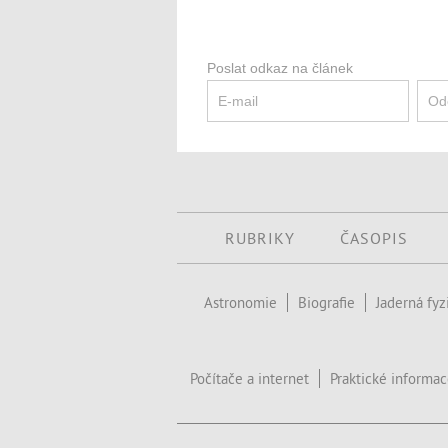
Poslat odkaz na článek
RUBRIKY
ČASOPIS
Astronomie
Biografie
Jaderná fyz
Počítače a internet
Praktické informa