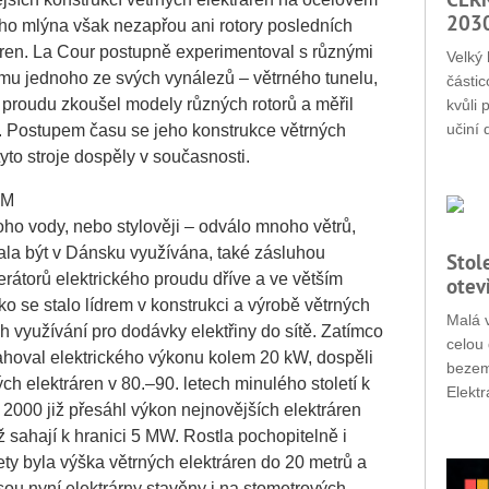
203
ho mlýna však nezapřou ani rotory posledních
ren. La Cour postupně experimentoval s různými
Velký 
tomu jednoho ze svých vynálezů – větrného tunelu,
částic
o proudu zkoušel modely různých rotorů a měřil
kvůli 
učiní 
st. Postupem času se jeho konstrukce větrných
 tyto stroje dospěly v současnosti.
ŮM
ho vody, nebo stylověji – odválo mnoho větrů,
ačala být v Dánsku využívána, také zásluhou
Stol
átorů elektrického proudu dříve a ve větším
otev
o se stalo lídrem v konstrukci a výrobě větrných
Malá v
jich využívání pro dodávky elektřiny do sítě. Zatímco
celou 
ahoval elektrického výkonu kolem 20 kW, dospěli
bezemi
ých elektráren v 80.–90. letech minulého století k
Elektr
2000 již přesáhl výkon nejnovějších elektráren
iž sahají k hranici 5 MW. Rostla pochopitelně i
lety byla výška větrných elektráren do 20 metrů a
jsou nyní elektrárny stavěny i na stometrových