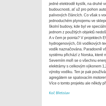
jedné elektrodě kyslík, na druhé v
budoucnosti, ať už pro pohon auto
palivových článcích. Co však s vo
jednoduchém plynojemu ve sklepě
školní budovy, kde byl ve speciáln
jednom z použitých objektů nedošl
A v čem je pointa? V projektech E
hydrogenových, čili vodíkových te
vodík naznačována. Paradoxně vša
systému přichází z Norska, které 
Severním moři se o všechnu energi
elektrárny s celkovým výkonem 1,
výroby vodíku. Ten je pak používán
agregátem se spalovacím motorem 
Více o tomto projektu ale někdy př
Koč Břetislav