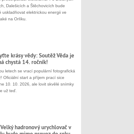
ch, Dalešicích a Štěchovicích bude
 uskladňovat elektrickou energii ve
aké na Orlíku.
yťte krásy vědy: Soutěž Věda je
ná chystá 14. ročník!
u letech se vrací populární fotografická
! Oficiální start a příjem prací sice
e 10. 10. 2026, ale lovit skvělé snímky
e už teď.
 Velký hadronový urychlovač v
u bude mimo provoz do roku