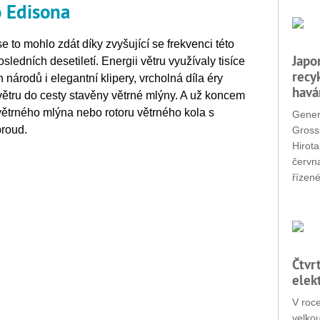
 Edisona
e to mohlo zdát díky zvyšující se frekvenci této
Japo
ledních desetiletí. Energii větru využívaly tisíce
recy
h národů i elegantní klipery, vrcholná díla éry
havá
 větru do cesty stavěny větrné mlýny. A už koncem
l větrného mlýna nebo rotoru větrného kola s
Gener
proud.
Grossi
Hirota
červn
řízené
Čtvr
elek
V roc
velko