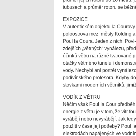
tubusech a průměr rotoru se běžně
EXPOZICE
V autentickém objektu la Courovy 
poloostrova mezi městy Kolding 
Poul la Coura. Jeden z nich, Povl
zdejších „větrných“ vynálezů, před
účinků větru na různě tvarované pr
otáčky větrného tunelu i demonstra
vody. Nechybí ani portrét vynále
podivínského profesora. Kdyby doh
stovkami moderních větrníků, jimiž
VODÍK Z VĚTRU
Něčím však Poul la Cour předběhl
energie z větru je v tom, že vítr f
vyrábějí nebo nevyrábějí. Jak tedy 
použití v čase její potřeby? Poul la
elektrodách napájených ve vodní