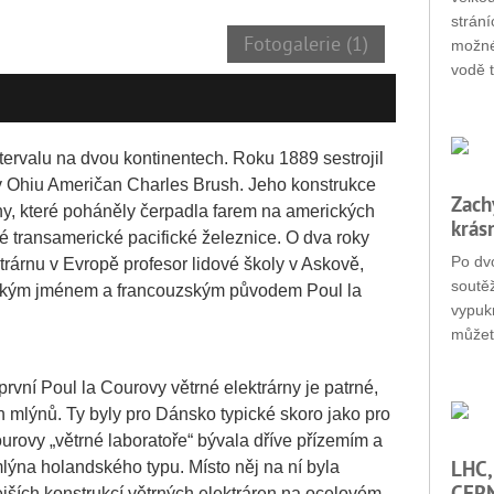
strání
Fotogalerie (1)
možné
vodě t
tervalu na dvou kontinentech. Roku 1889 sestrojil
 v Ohiu Američan Charles Brush. Jeho konstrukce
Zach
íny, které poháněly čerpadla farem na amerických
krás
 transamerické pacifické železnice. O dva roky
Po dvo
ktrárnu v Evropě profesor lidové školy v Askově,
soutěž
kým jménem a francouzským původem Poul la
vypukn
můžet
první Poul la Courovy větrné elektrárny je patrné,
ých mlýnů. Ty byly pro Dánsko typické skoro jako pro
rovy „větrné laboratoře“ bývala dříve přízemím a
LHC,
lýna holandského typu. Místo něj na ní byla
CERN
ejších konstrukcí větrných elektráren na ocelovém