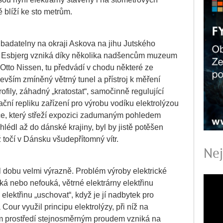
 blíží ke sto metrům.
badatelny na okraji Askova na jihu Jutského
a Esbjerg vzniká díky několika nadšencům muzeum
-Otto Nissen, tu předvádí v chodu některé ze
evším zmíněný větrný tunel a přístroj k měření
ofily, záhadný „kratostat“, samočinně regulující
ční repliku zařízení pro výrobu vodíku elektrolýzou
zce, který střeží expozici zadumaným pohledem
lédl až do dánské krajiny, byl by jistě potěšen
 točí v Dánsku všudepřítomný vítr.
Nej
 dobu velmi výrazně. Problém výroby elektrické
ouká nebo nefouká, větrné elektrárny elektřinu
elektřinu „uschovat“, když je jí nadbytek pro
 Cour využil principu elektrolýzy, při níž na
m prostředí stejnosměrným proudem vzniká na