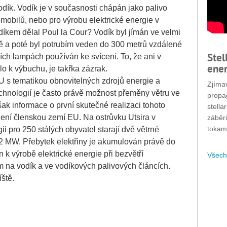
odík. Vodík je v současnosti chápán jako palivo
mobilů, nebo pro výrobu elektrické energie v
díkem dělal Poul la Cour? Vodík byl jímán ve velmi
 a poté byl potrubím veden do 300 metrů vzdálené
Stel
ích lampách používán ke svícení. To, že ani v
ener
o k výbuchu, je takřka zázrak.
U s tematikou obnovitelných zdrojů energie a
Zjímav
chnologií je často právě možnost přeměny větru ve
propa
k informace o první skutečné realizaci tohoto
stella
není členskou zemí EU. Na ostrůvku Utsira v
záběr
tokam
i pro 250 stálých obyvatel starají dvě větrné
2 MW. Přebytek elektřiny je akumulován právě do
 k výrobě elektrické energie při bezvětří
Všech
na vodík a ve vodíkových palivových článcích.
íště.