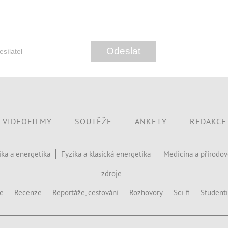
VIDEOFILMY
SOUTĚŽE
ANKETY
REDAKCE
ika a energetika
Fyzika a klasická energetika
Medicína a přírodo
zdroje
ce
Recenze
Reportáže, cestování
Rozhovory
Sci-fi
Studenti