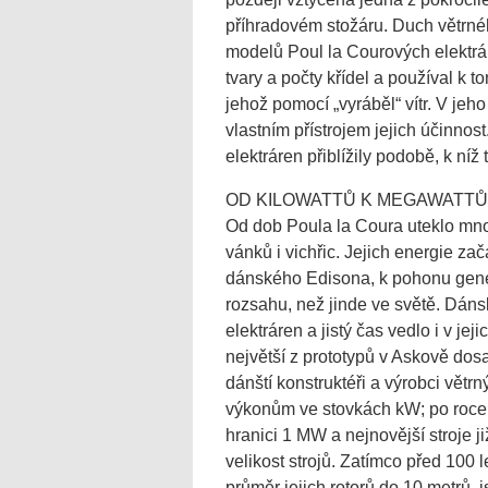
příhradovém stožáru. Duch větrné
modelů Poul la Courových elektrá
tvary a počty křídel a používal k 
jehož pomocí „vyráběl“ vítr. V jeh
vlastním přístrojem jejich účinno
elektráren přiblížily podobě, k níž
OD KILOWATTŮ K MEGAWATT
Od dob Poula la Coura uteklo mno
vánků i vichřic. Jejich energie z
dánského Edisona, k pohonu gener
rozsahu, než jinde ve světě. Dánsk
elektráren a jistý čas vedlo i v je
největší z prototypů v Askově dos
dánští konstruktéři a výrobci větrn
výkonům ve stovkách kW; po roce 
hranici 1 MW a nejnovější stroje j
velikost strojů. Zatímco před 100 
průměr jejich rotorů do 10 metrů, 