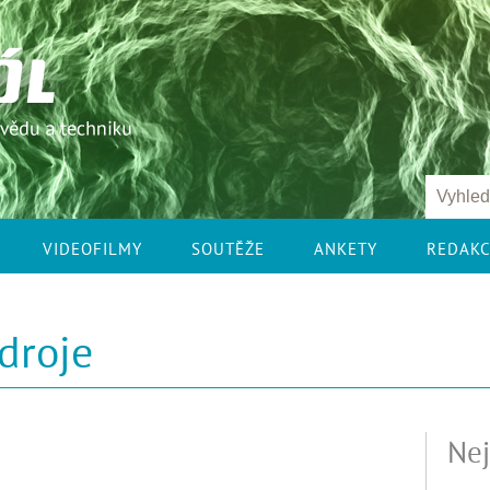
VIDEOFILMY
SOUTĚŽE
ANKETY
REDAK
droje
Nej