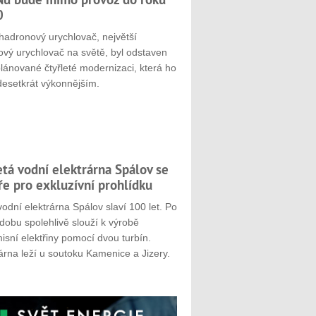
0
hadronový urychlovač, největší
ový urychlovač na světě, byl odstaven
plánované čtyřleté modernizaci, která ho
desetkrát výkonnějším.
etá vodní elektrárna Spálov se
ře pro exkluzívní prohlídku
odní elektrárna Spálov slaví 100 let. Po
dobu spolehlivě slouží k výrobě
sní elektřiny pomocí dvou turbín.
árna leží u soutoku Kamenice a Jizery.