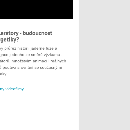
larátory - budoucnost
getiky?
ý průřez historií jaderné fúze a
gace jednoho ze směrů výzkumu -
rátorů. množstvím animací i reálných
ů podává srovnání se současnými
aky.
ny videofilmy