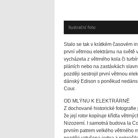
Ilustrační foto
Stalo se tak v krátkém časovém in
první větrnou elektrárnu na světě
vycházela z větrného kola či turb
pláních nebo na zastávkách slavné
později sestrojil první větrnou ele
dánský Edison s poněkud nedáns
Cour.
OD MLÝNU K ELEKTRÁRNĚ
Z dochované historické fotografie 
že její rotor kopíruje křídla větrn
Nizozemí. I samotná budova la Cou
prvním patrem velkého větrného m
později vztyčena jedna z pokročil