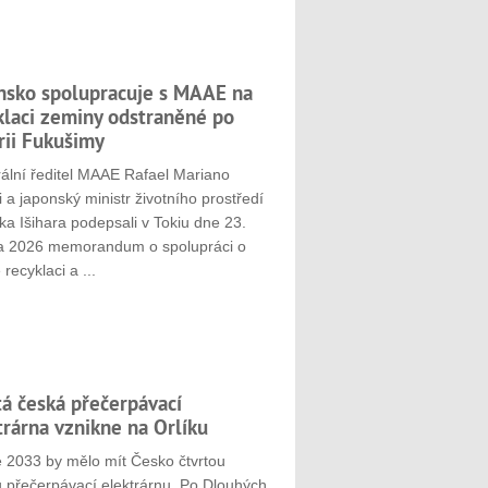
nsko spolupracuje s MAAE na
klaci zeminy odstraněné po
rii Fukušimy
ální ředitel MAAE Rafael Mariano
 a japonský ministr životního prostředí
ka Išihara podepsali v Tokiu dne 23.
a 2026 memorandum o spolupráci o
 recyklaci a ...
tá česká přečerpávací
trárna vznikne na Orlíku
e 2033 by mělo mít Česko čtvrtou
u přečerpávací elektrárnu. Po Dlouhých