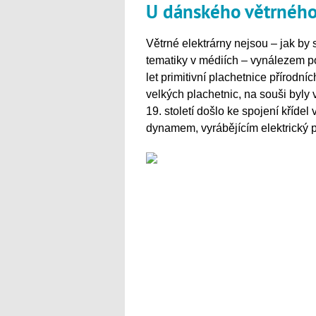
U dánského větrného
Větrné elektrárny nejsou – jak by s
tematiky v médiích – vynálezem pos
let primitivní plachetnice přírodníc
velkých plachetnic, na souši byly
19. století došlo ke spojení kříde
dynamem, vyrábějícím elektrický 