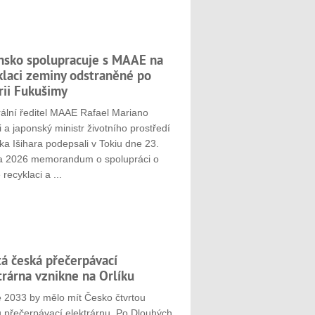
nsko spolupracuje s MAAE na
klaci zeminy odstraněné po
rii Fukušimy
ální ředitel MAAE Rafael Mariano
 a japonský ministr životního prostředí
ka Išihara podepsali v Tokiu dne 23.
a 2026 memorandum o spolupráci o
 recyklaci a ...
tá česká přečerpávací
trárna vznikne na Orlíku
e 2033 by mělo mít Česko čtvrtou
u přečerpávací elektrárnu. Po Dlouhých