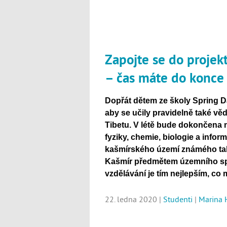
Zapojte se do projek
– čas máte do konce
Dopřát dětem ze školy Spring Da
aby se učily pravidelně také vě
Tibetu. V létě bude dokončena 
fyziky, chemie, biologie a infor
kašmírského území známého ta
Kašmír předmětem územního spo
vzdělávání je tím nejlepším, co
22. ledna 2020 |
Studenti
|
Marina