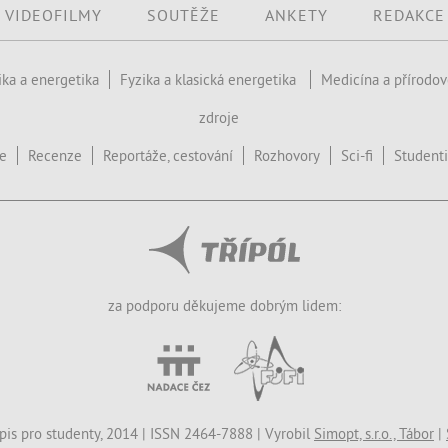
VIDEOFILMY
SOUTĚŽE
ANKETY
REDAKCE
ika a energetika
Fyzika a klasická energetika
Medicína a přírodo
zdroje
ce
Recenze
Reportáže, cestování
Rozhovory
Sci-fi
Studenti
za podporu děkujeme dobrým lidem:
opis pro studenty, 2014 | ISSN 2464-7888 | Vyrobil
Simopt, s.r.o., Tábor
|