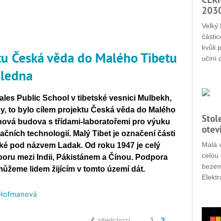
203
Velký 
částic
kvůli 
tu Česká věda do Malého Tibetu
učiní 
 ledna
les Public School v tibetské vesnici Mulbekh,
dy, to bylo cílem projektu Česká věda do Malého
Stol
nová budova s třídami-laboratořemi pro výuku
otev
mačních technologií. Malý Tibet je označení části
Malá v
ké pod názvem Ladak.
Od roku 1947 je celý
celou 
ru mezi Indii, Pákistánem a Čínou. Podpora
bezemi
 můžeme lidem žijícím v tomto území dát.
Elektr
 Hofmanová
předchozí
...
1
2