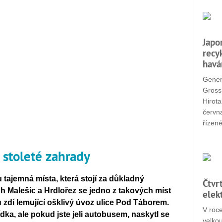
Japo
recy
havá
Gener
Grossi
Hirota
červn
řízené
 stoleté zahrady
 tajemná místa, která stojí za důkladný
Čtvr
 Malešic a Hrdlořez se jedno z takových míst
elek
 zdí lemující ošklivý úvoz ulice Pod Táborem.
V roc
ídka, ale pokud jste jeli autobusem, naskytl se
velko