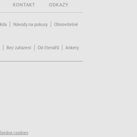
KONTAKT
ODKAZY
věda
Návody na pokusy
Obnovitelné
Bez zařazení
Od čtenářů
Ankety
Správa cookies