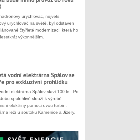
0
hadronový urychlovač, největší
ový urychlovač na světě, byl odstaven
plánované čtyřleté modernizaci, která ho
desetkrát výkonnějším.
etá vodní elektrárna Spálov se
ře pro exkluzívní prohlídku
odní elektrárna Spálov slaví 100 let. Po
dobu spolehlivě slouží k výrobě
sní elektřiny pomocí dvou turbín.
árna leží u soutoku Kamenice a Jizery.