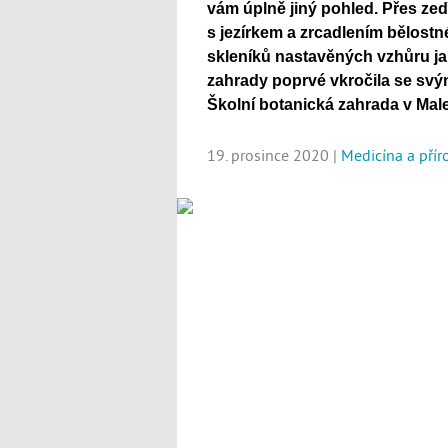
vám úplně jiný pohled. Přes zeď
s jezírkem a zrcadlením bělostné
skleníků nastavěných vzhůru ja
zahrady poprvé vkročila se svým
Školní botanická zahrada v Maleš
19. prosince 2020 |
Medicína a pří