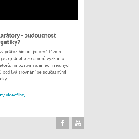
larátory - budoucnost
getiky?
ý průřez historií jaderné fúze a
gace jednoho ze směrů výzkumu -
rátorů. množstvím animací i reálných
ů podává srovnání se současnými
aky.
ny videofilmy