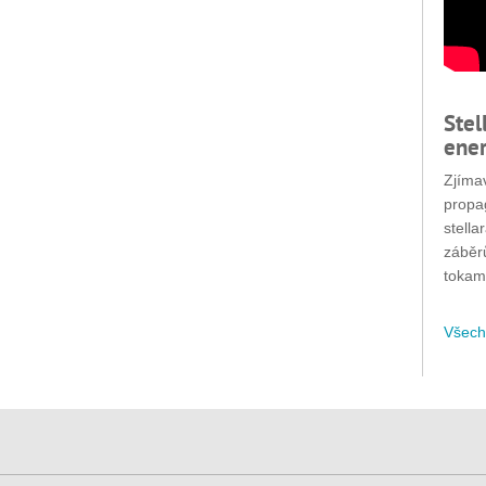
Stel
ener
Zjímav
propa
stella
záběr
tokam
Všech