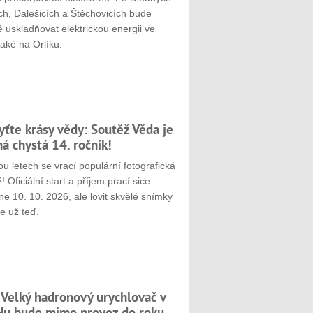
ch, Dalešicích a Štěchovicích bude
 uskladňovat elektrickou energii ve
aké na Orlíku.
yťte krásy vědy: Soutěž Věda je
ná chystá 14. ročník!
u letech se vrací populární fotografická
! Oficiální start a příjem prací sice
e 10. 10. 2026, ale lovit skvělé snímky
e už teď.
 Velký hadronový urychlovač v
u bude mimo provoz do roku