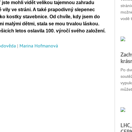
 jste mohli vidět velikou tajemnou zahradu
strání
 vily ve stráni. A také prapodivný slepenec
možné
ko kostky stavebnice. Od chvíle, kdy jsem do
vodě t
i malými dětmi, stala se mou trvalou láskou.
icích letos oslavila 100. výročí svého založení.
rodověda
|
Marina Hofmanová
Zach
krás
Po dvo
soutěž
vypukn
můžet
LHC,
CERN