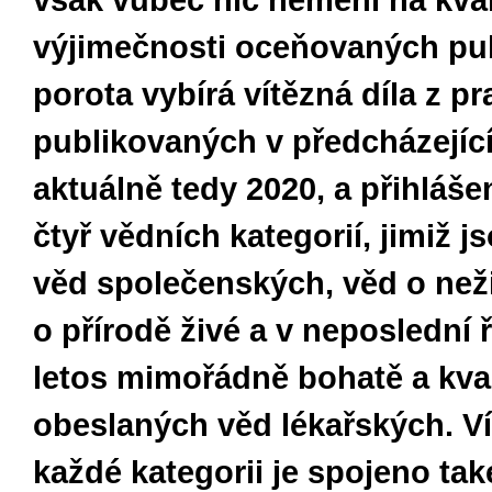
však vůbec nic nemění na kval
výjimečnosti oceňovaných pub
porota vybírá vítězná díla z pr
publikovaných v předcházejíc
aktuálně tedy 2020, a přihláš
čtyř vědních kategorií, jimiž j
věd společenských, věd o neži
o přírodě živé a v neposlední 
letos mimořádně bohatě a kva
obeslaných věd lékařských. Ví
každé kategorii je spojeno tak