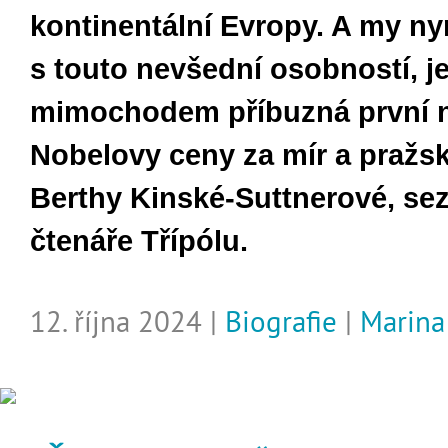
kontinentální Evropy. A my n
s touto nevšední osobností, je
mimochodem příbuzná první n
Nobelovy ceny za mír a pražs
Berthy Kinské-Suttnerové, sez
čtenáře Třípólu.
12. října 2024 |
Biografie
|
Marin