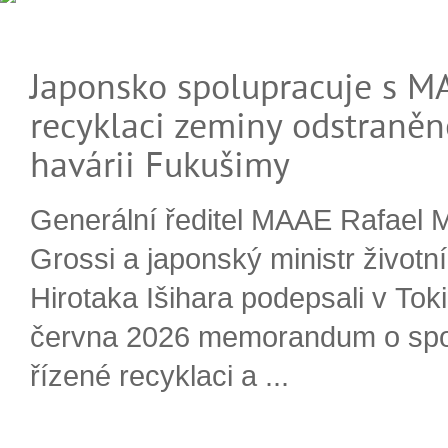
Japonsko spolupracuje s M
recyklaci zeminy odstraněn
havárii Fukušimy
Generální ředitel MAAE Rafael 
Grossi a japonský ministr životn
Hirotaka Išihara podepsali v Tok
června 2026 memorandum o spo
řízené recyklaci a ...