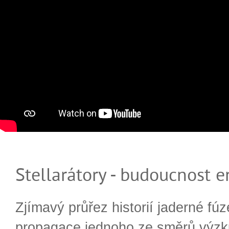
Stellarátory - budoucnost e
Zjímavý průřez historií jaderné fúz
propagace jednoho ze směrů výzk