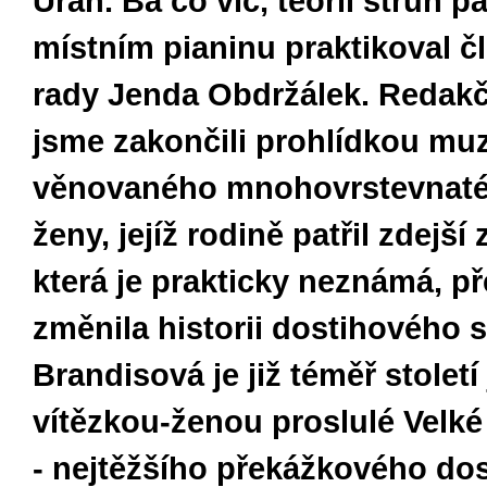
Uran. Ba co víc, teorii strun p
místním pianinu praktikoval č
rady Jenda Obdržálek. Redakč
jsme zakončili prohlídkou mu
věnovaného mnohovrstevnat
ženy, jejíž rodině patřil zdejší
která je prakticky neznámá, p
změnila historii dostihového s
Brandisová je již téměř století
vítězkou-ženou proslulé Velk
- nejtěžšího překážkového do