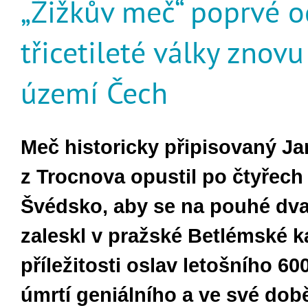
„Žižkův meč“ poprvé 
třicetileté války znovu
území Čech
Meč historicky připisovaný Ja
z Trocnova opustil po čtyřech 
Švédsko, aby se na pouhé dv
zaleskl v pražské Betlémské ka
příležitosti oslav letošního 60
úmrtí geniálního a ve své dob