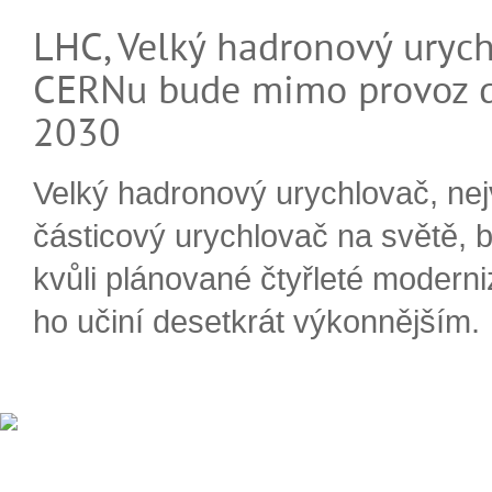
LHC, Velký hadronový urych
CERNu bude mimo provoz d
2030
Velký hadronový urychlovač, nej
částicový urychlovač na světě, 
kvůli plánované čtyřleté moderni
ho učiní desetkrát výkonnějším.