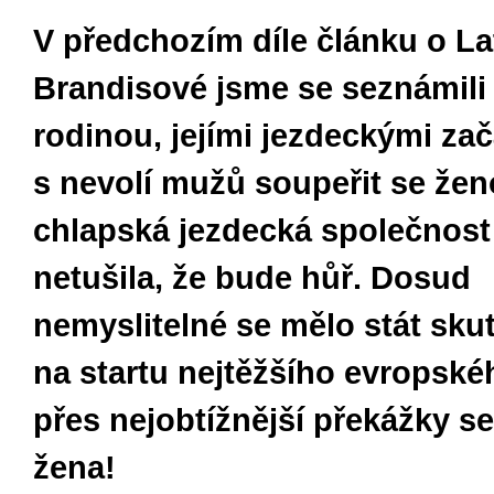
V předchozím díle článku o La
Brandisové jsme se seznámili s
rodinou, jejími jezdeckými zač
s nevolí mužů soupeřit se žen
chlapská jezdecká společnost 
netušila, že bude hůř. Dosud
nemyslitelné se mělo stát sku
na startu nejtěžšího evropské
přes nejobtížnější překážky se
žena!