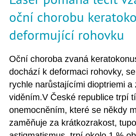
oční chorobu keratok
deformující rohovku
Oční choroba zvaná keratokonus,
dochází k deformaci rohovky, se
rychle narůstajícími dioptriemi 
viděním.V České republice trpí t
onemocněním, které se někdy m
zaměňuje za krátkozrakost, tupo
astigmatismus, trpí okolo 1 % ob