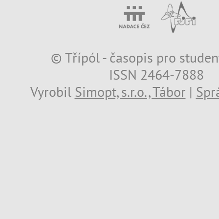
© Třípól - časopis pro studen
ISSN 2464-7888
Vyrobil
Simopt, s.r.o., Tábor
|
Spr