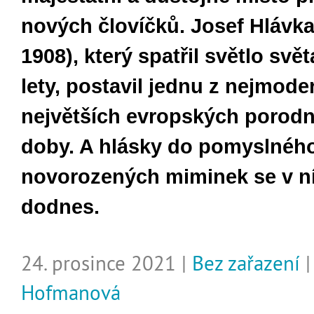
nových
č
loví
čků. Josef Hl
ávka
1908), kter
ý spat
řil světlo svě
lety, postavil jednu z
nejmode
nejv
ětš
ích evropských porodn
doby. A hlásky do pomyslnéh
novorozených miminek se v ní
dodnes.
24. prosince 2021 |
Bez zařazení
Hofmanová