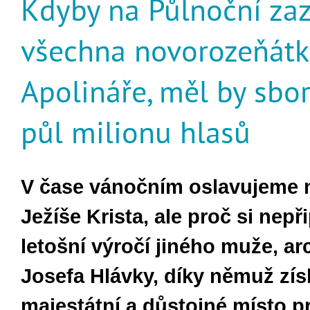
Kdyby na Půlnoční zaz
všechna novorozeňátk
Apolináře, měl by sbor
půl milionu hlasů
V
čase v
áno
čn
ím oslavujeme 
Je
ž
í
še Krista, ale proč si nep
letošn
í výro
č
í jiného mu
že, ar
Josefa Hl
ávky, díky n
ěmuž z
ís
majestátní a d
ůstojn
é místo p