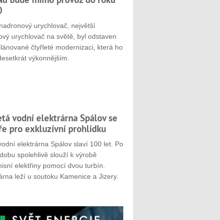
0
hadronový urychlovač, největší
ový urychlovač na světě, byl odstaven
plánované čtyřleté modernizaci, která ho
desetkrát výkonnějším.
etá vodní elektrárna Spálov se
ře pro exkluzívní prohlídku
odní elektrárna Spálov slaví 100 let. Po
dobu spolehlivě slouží k výrobě
sní elektřiny pomocí dvou turbín.
árna leží u soutoku Kamenice a Jizery.