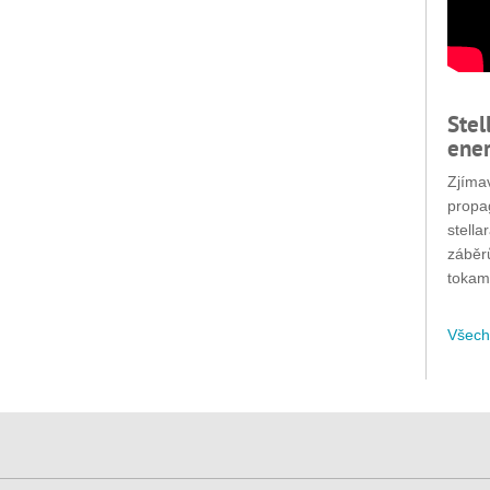
Stel
ener
Zjímav
propa
stella
záběr
tokam
Všech