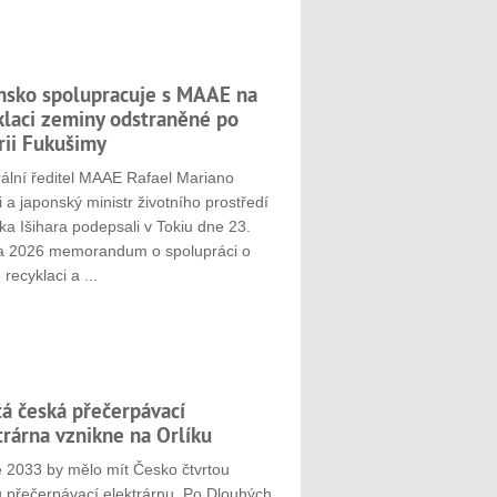
nsko spolupracuje s MAAE na
klaci zeminy odstraněné po
rii Fukušimy
ální ředitel MAAE Rafael Mariano
 a japonský ministr životního prostředí
ka Išihara podepsali v Tokiu dne 23.
a 2026 memorandum o spolupráci o
 recyklaci a ...
tá česká přečerpávací
trárna vznikne na Orlíku
e 2033 by mělo mít Česko čtvrtou
u přečerpávací elektrárnu. Po Dlouhých