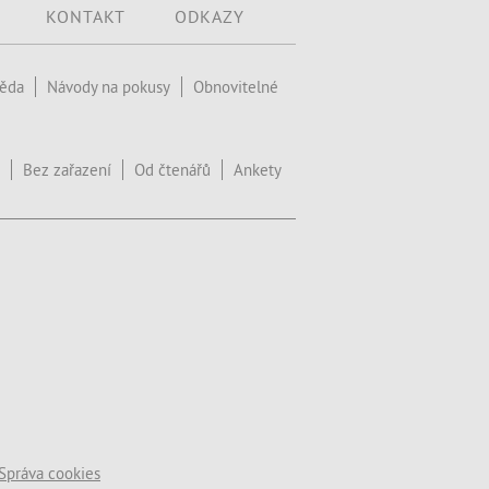
KONTAKT
ODKAZY
věda
Návody na pokusy
Obnovitelné
Bez zařazení
Od čtenářů
Ankety
Správa cookies