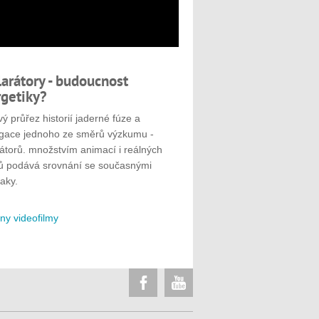
larátory - budoucnost
getiky?
ý průřez historií jaderné fúze a
gace jednoho ze směrů výzkumu -
rátorů. množstvím animací i reálných
ů podává srovnání se současnými
aky.
ny videofilmy