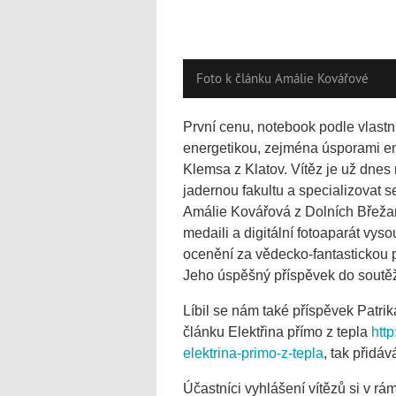
Foto k článku Amálie Kovářové
První cenu, notebook podle vlastn
energetikou, zejména úsporami en
Klemsa z Klatov. Vítěz je už dnes
jadernou fakultu a specializovat 
Amálie Kovářová z Dolních Břežan
medaili a digitální fotoaparát vys
ocenění za vědecko-fantastickou
Jeho úspěšný příspěvek do soutěž
Líbil se nám také příspěvek Patrik
článku Elektřina přímo z tepla
htt
elektrina-primo-z-tepla
, tak přidáv
Účastníci vyhlášení vítězů si v r