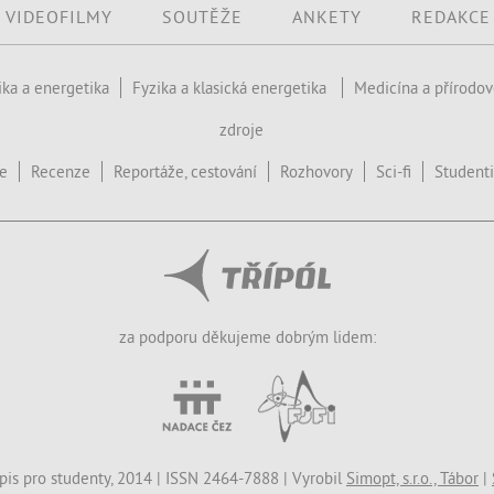
VIDEOFILMY
SOUTĚŽE
ANKETY
REDAKCE
ika a energetika
Fyzika a klasická energetika
Medicína a přírodo
zdroje
ce
Recenze
Reportáže, cestování
Rozhovory
Sci-fi
Studenti
za podporu děkujeme dobrým lidem:
opis pro studenty, 2014 | ISSN 2464-7888 | Vyrobil
Simopt, s.r.o., Tábor
|