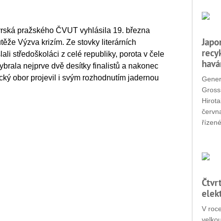
nýrská pražského ČVUT vyhlásila 19. března
Japo
outěže Výzva krizím. Ze stovky literárních
recy
slali středoškoláci z celé republiky, porota v čele
havá
ala nejprve dvě desítky finalistů a nakonec
ický obor projevil i svým rozhodnutím jadernou
Gener
Grossi
Hirota
červn
řízené
Čtvr
elek
V roc
velko