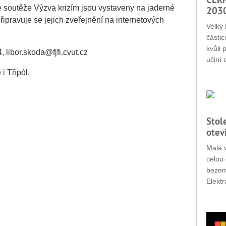
ze soutěže Výzva krizím jsou vystaveny na jaderné
203
připravuje se jejich zveřejnění na internetových
Velký 
částic
kvůli 
 libor.skoda@fjfi.cvut.cz
učiní 
i Třípól.
Stol
otev
Malá v
celou 
bezemi
Elektr