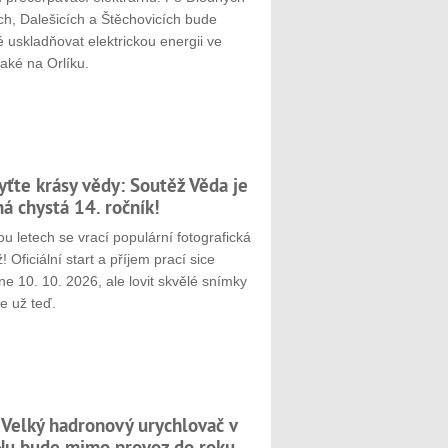
ch, Dalešicích a Štěchovicích bude
 uskladňovat elektrickou energii ve
aké na Orlíku.
yťte krásy vědy: Soutěž Věda je
ná chystá 14. ročník!
u letech se vrací populární fotografická
! Oficiální start a příjem prací sice
e 10. 10. 2026, ale lovit skvělé snímky
e už teď.
 Velký hadronový urychlovač v
u bude mimo provoz do roku