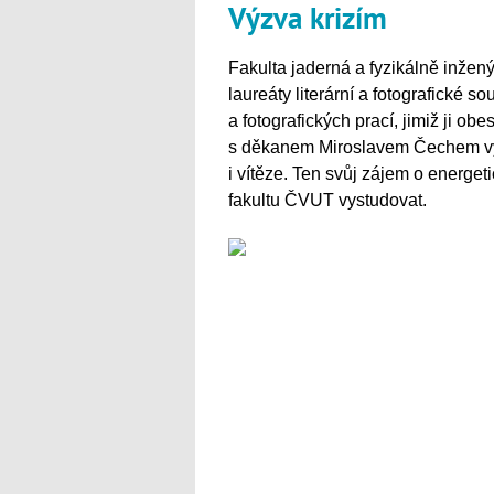
Výzva krizím
Fakulta jaderná a fyzikálně inže
laureáty literární a fotografické s
a fotografických prací, jimiž ji obe
s děkanem Miroslavem Čechem vybr
i vítěze. Ten svůj zájem o energet
fakultu ČVUT vystudovat.