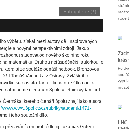
strání
Fotogalerie (3)
možné
vodě t
ího výběru, získal mezi autory děl inspirovaných
ergie a novými perspektivními zdroji, Jakub
Zach
 rozhodnut studovat od nového školního roku
krás
se na matematiku. Druhou nejúspěšnější autorkou je
Po dvo
, která si ze soutěže odnáší netbook. Bronzovou
soutěž
outěžil Tomáš Vachutka z Ostravy. Zvláštního
vypukn
 povídku se dostalo Janu Uličnému z Olomouce.
můžet
e nabídneme čtenářům 3pólu v letním vydání pdf.
a Čermáka, kterého čtenáři 3pólu znají jako autora
p://www.www.3pol.cz/cz/rubriky/studenti/1471-
áme i jeho soutěžní dílo.
LHC,
ámci předávání cen prohlédli mj. tokamak Golem
CERN