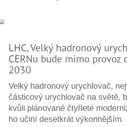
LHC, Velký hadronový urych
CERNu bude mimo provoz d
2030
Velký hadronový urychlovač, nej
částicový urychlovač na světě, 
kvůli plánované čtyřleté moderni
ho učiní desetkrát výkonnějším.