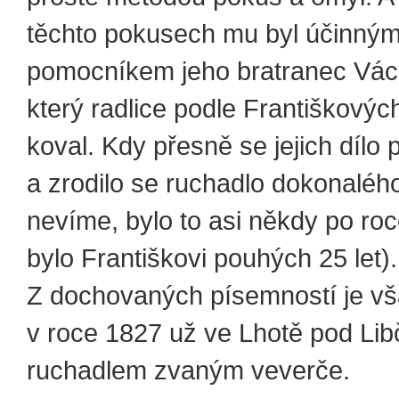
těchto pokusech mu byl účinný
pomocníkem jeho bratranec Václ
který radlice podle Františkový
koval. Kdy přesně se jejich dílo 
a zrodilo se ruchadlo dokonalého
nevíme, bylo to asi někdy po roc
bylo Františkovi pouhých 25 let).
Z dochovaných písemností je vša
v roce 1827 už ve Lhotě pod Lib
ruchadlem zvaným veverče.