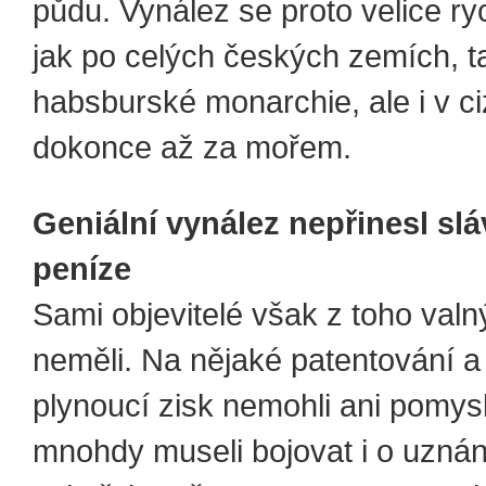
půdu. Vynález se proto velice ryc
jak po celých českých zemích, t
habsburské monarchie, ale i v ci
dokonce až za mořem.
Geniální vynález nepřinesl slá
peníze
Sami objevitelé však z toho val
neměli. Na nějaké patentování a
plynoucí zisk nemohli ani pomys
mnohdy museli bojovat i o uznání 