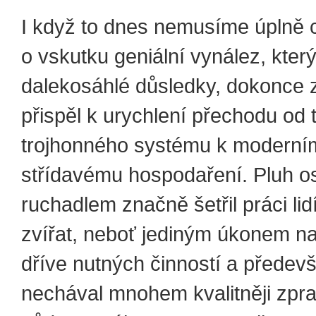
I když to dnes nemusíme úplně c
o vskutku geniální vynález, kter
dalekosáhlé důsledky, dokonce 
přispěl k urychlení přechodu od 
trojhonného systému k moderní
střídavému hospodaření. Pluh 
ruchadlem značně šetřil práci lid
zvířat, neboť jediným úkonem na
dříve nutných činností a předev
nechával mnohem kvalitněji zpr