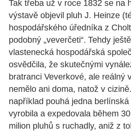
Tak třeba už v roce 1832 se na
výstavě objevil pluh J. Heinze (t
hospodářského úředníka z Cholt
podobný „veverčeti“. Tehdy ještě
vlastenecká hospodářská spole
osvědčila, že skutečnými vynále
bratranci Veverkové, ale reálný 
nemělo ani doma, natož v cizině.
například pouhá jedna berlínská 
vyrobila a expedovala během 30 
milion pluhů s ruchadly, aniž z to