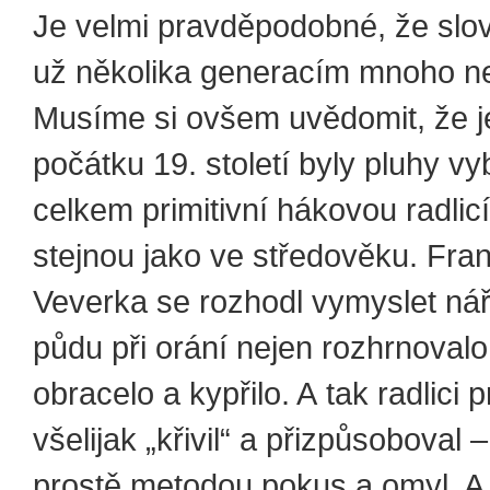
Je velmi pravděpodobné, že slov
už několika generacím mnoho ne
Musíme si ovšem uvědomit, že j
počátku 19. století byly pluhy v
celkem primitivní hákovou radlicí
stejnou jako ve středověku. Fran
Veverka se rozhodl vymyslet nář
půdu při orání nejen rozhrnovalo
obracelo a kypřilo. A tak radlici p
všelijak „křivil“ a přizpůsoboval 
prostě metodou pokus a omyl. A 