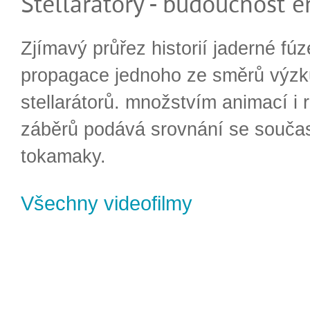
Stellarátory - budoucnost e
Zjímavý průřez historií jaderné fúz
propagace jednoho ze směrů výzk
stellarátorů. množstvím animací i 
záběrů podává srovnání se souča
tokamaky.
Všechny videofilmy