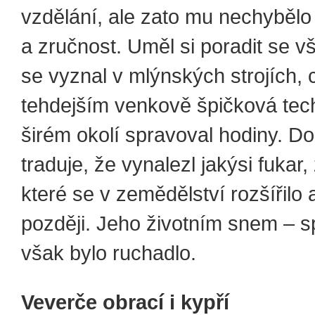
vzdělání, ale zato mu nechybělo
a zručnost. Uměl si poradit se v
se vyznal v mlýnských strojích, 
tehdejším venkově špičková tec
širém okolí spravoval hodiny. D
traduje, že vynalezl jakýsi fukar,
které se v zemědělství rozšířil
později. Jeho životním snem – 
však bylo ruchadlo.
Veverče obrací i kypří