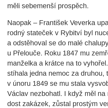
měli sebemenší prospěch.
Naopak – František Veverka upad
rodný stateček v Rybitví byl nuc
a odstěhoval se do malé chalup
u Přelouče. Roku 1847 mu zemř
manželka a krátce na to vyhořel
stíhala jedna nemoc za druhou, 
v únoru 1849 se mu stala vysvo
Václav nezbohatl. I když měl na
dost zakázek, zůstal prostým 