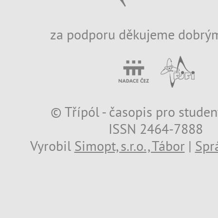
za podporu děkujeme dobrým
© Třípól - časopis pro studen
ISSN 2464-7888
Vyrobil
Simopt, s.r.o., Tábor
|
Spr