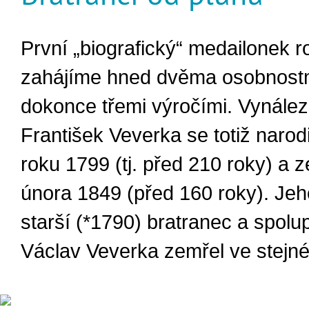
První „biografický“ medailonek 
zahájíme hned dvěma osobnost
dokonce třemi výročími. Vynále
František Veverka se totiž narodi
roku 1799 (tj. před 210 roky) a z
února 1849 (před 160 roky). Je
starší (*1790) bratranec a spolu
Václav Veverka zemřel ve stejn