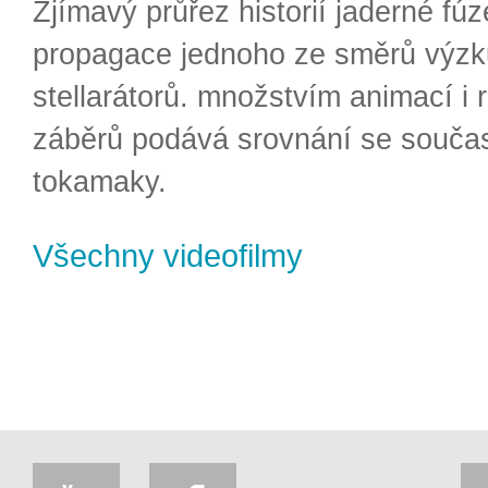
Zjímavý průřez historií jaderné fúz
propagace jednoho ze směrů výzk
stellarátorů. množstvím animací i 
záběrů podává srovnání se souča
tokamaky.
Všechny videofilmy