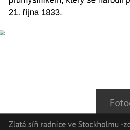
průmyslníkem, který se narodil p
21. října 1833.
Foto
Zlatá síň radnice ve Stockholmu -zd