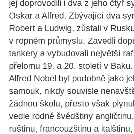
jej doprovodili i dva z jeho čtyř 
Oskar a Alfred. Zbývající dva sy
Robert a Ludwig, zůstali v Rusku
v ropném průmyslu. Zavedli dop
tankery a vybudovali největší raf
přelomu 19. a 20. století v Baku.
Alfred Nobel byl podobně jako je
samouk, nikdy souvisle nenavšt
žádnou školu, přesto však plynul
vedle rodné švédštiny angličtinu
ruštinu, francouzštinu a italštinu