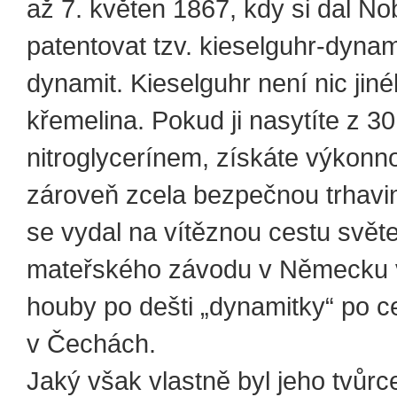
až 7. květen 1867, kdy si dal No
patentovat tzv. kieselguhr-dynam
dynamit. Kieselguhr není nic jin
křemelina. Pokud ji nasytíte z 3
nitroglycerínem, získáte výkonno
zároveň zcela bezpečnou trhavi
se vydal na vítěznou cestu svět
mateřského závodu v Německu v
houby po dešti „dynamitky“ po ce
v Čechách.
Jaký však vlastně byl jeho tvůrc