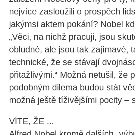
nejvíce zasloužili o prospěch lids
jakýmsi aktem pokání? Nobel kdy
„Věci, na nichž pracuji, jsou sku
obludné, ale jsou tak zajímavé, 
technické, že se stávají dvojnás
přitažlivými.“ Možná netušil, že 
podobným dilema budou stát věd
možná ještě tíživějšími pocity – s
VÍTE, ŽE ...
Alfred Nobel kromě dalších „vý