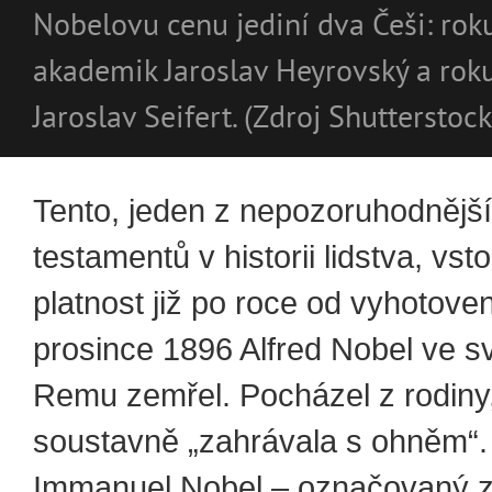
Nobelovu cenu jediní dva Češi: rok
akademik Jaroslav Heyrovský a rok
Jaroslav Seifert. (Zdroj Shutterstock
Tento, jeden z nepozoruhodnějš
testamentů v historii lidstva, vsto
platnost již po roce od vyhotoven
prosince 1896 Alfred Nobel ve sv
Remu zemřel. Pocházel z rodiny,
soustavně „zahrávala s ohněm“.
Immanuel Nobel – označovaný z