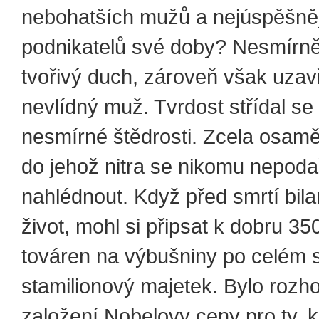
nebohatších mužů a nejúspěšně
podnikatelů své doby? Nesmírně
tvořivý duch, zároveň však uzav
nevlídný muž. Tvrdost střídal se
nesmírné štědrosti. Zcela osamě
do jehož nitra se nikomu nepodař
nahlédnout. Když před smrtí bila
život, mohl si připsat k dobru 35
továren na výbušniny po celém 
stamilionový majetek. Bylo rozho
založení Nobelovy ceny pro ty, 