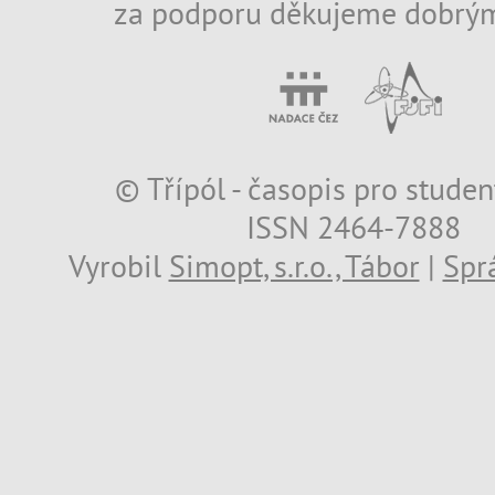
za podporu děkujeme dobrým
© Třípól - časopis pro studen
ISSN 2464-7888
Vyrobil
Simopt, s.r.o., Tábor
|
Spr