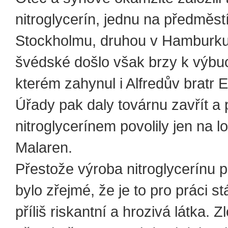
nitroglycerín, jednu na předměst
Stockholmu, druhou v Hamburku
švédské došlo však brzy k výbuc
kterém zahynul i Alfredův bratr 
Úřady pak daly továrnu zavřít a
nitroglycerínem povolily jen na l
Malaren.
Přestože výroba nitroglycerínu 
bylo zřejmé, že je to pro práci st
příliš riskantní a hrozivá látka. Z