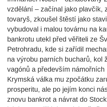
vzdělání – začínal jako plavčík,
tovaryš, zkoušel štěstí jako stavi
vybudoval i malou továrnu na k
bankrotu utekl před věřiteli ze 
Petrohradu, kde si zařídil mecha
na výrobu parních bucharů, kol 
vagónů a především námořních 
Krymská válka mu zpočátku zar
prosperitu, ale po jejím konci ná
znovu bankrot a návrat do Stoc