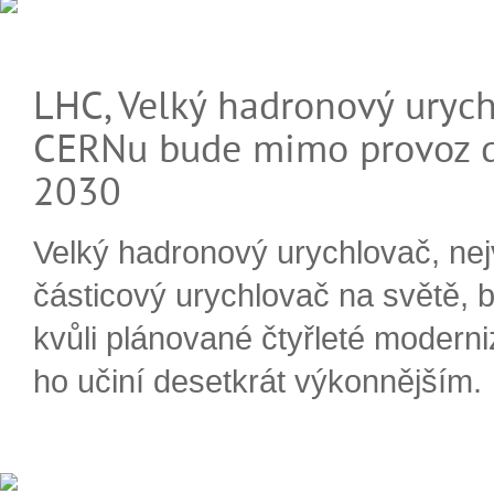
LHC, Velký hadronový urych
CERNu bude mimo provoz d
2030
Velký hadronový urychlovač, nej
částicový urychlovač na světě, 
kvůli plánované čtyřleté moderni
ho učiní desetkrát výkonnějším.