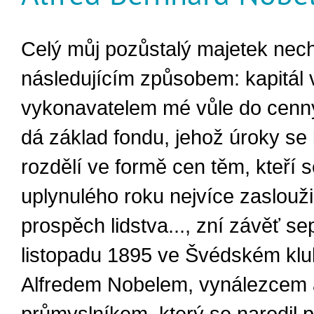
Celý můj pozůstalý majetek nechť
následujícím způsobem: kapitál 
vykonavatelem mé vůle do cenn
dá základ fondu, jehož úroky s
rozdělí ve formě cen těm, kteří
uplynulého roku nejvíce zasloužil
prospěch lidstva..., zní závěť s
listopadu 1895 ve Švédském klub
Alfredem Nobelem, vynálezcem 