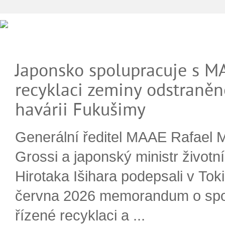
Japonsko spolupracuje s M
recyklaci zeminy odstraněn
havárii Fukušimy
Generální ředitel MAAE Rafael 
Grossi a japonský ministr životn
Hirotaka Išihara podepsali v Tok
června 2026 memorandum o spo
řízené recyklaci a ...