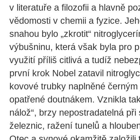
v literatuře a filozofii a hlavně 
vědomosti v chemii a fyzice. Jeh
snahou bylo „zkrotit“ nitroglycer
výbušninu, která však byla pro p
využití příliš citlivá a tudíž neb
první krok Nobel zatavil nitrogly
kovové trubky naplněné černým
opatřené doutnákem. Vznikla ta
nálož“, brzy nepostradatelná při
železnic, ražení tunelů a hlouben
Otec a synové okamžitě založili