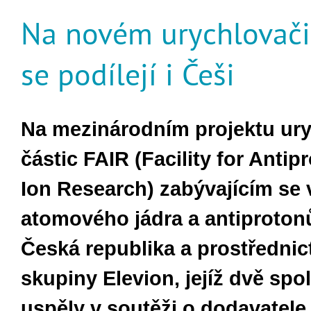
Na novém urychlovači 
se podílejí i Češi
Na mezinárodním projektu ur
částic FAIR (Facility for Antip
Ion Research) zabývajícím s
atomového jádra a antiprotonů 
Česká republika a prostřednic
skupiny Elevion, jejíž dvě spo
uspěly v soutěži o dodavatele,