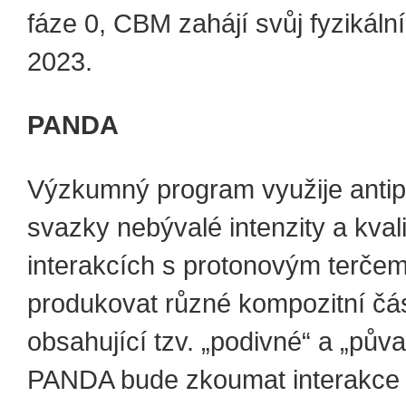
fáze 0, CBM zahájí svůj fyzikáln
2023.
PANDA
Výzkumný program využije anti
svazky nebývalé intenzity a kvali
interakcích s protonovým terče
produkovat různé kompozitní čás
obsahující tzv. „podivné“ a „pův
PANDA bude zkoumat interakce 