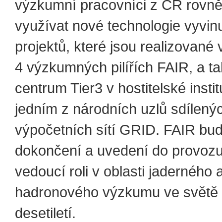
výzkumní pracovníci z ČR rovn
využívat nové technologie vyvin
projektů, které jsou realizované
4 výzkumných pilířích FAIR, a t
centrum Tier3 v hostitelské institu
jedním z národních uzlů sdílený
výpočetních sítí GRID. FAIR bu
dokončení a uvedení do provozu
vedoucí roli v oblasti jaderného 
hadronového výzkumu ve světě 
desetiletí.