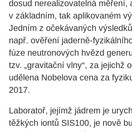
dosud nerealizovatelná měření, a
v základním, tak aplikovaném v
Jedním z očekávaných výsledků
např. ověření jaderně-fyzikální
fúze neutronových hvězd generu
tzv. „gravitační vlny“, za jejichž 
udělena Nobelova cena za fyzik
2017.
Laboratoř, jejímž jádrem je uryc
těžkých iontů SIS100, je nově 