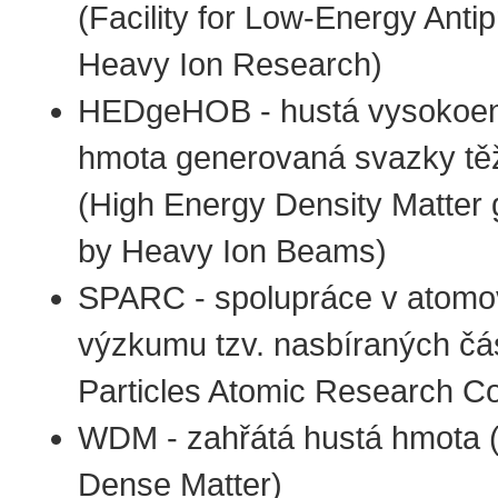
(Facility for Low-Energy Anti
Heavy Ion Research)
HEDgeHOB - hustá vysokoen
hmota generovaná svazky těž
(High Energy Density Matter
by Heavy Ion Beams)
SPARC - spolupráce v atom
výzkumu tzv. nasbíraných čás
Particles Atomic Research Co
WDM - zahřátá hustá hmota
Dense Matter)