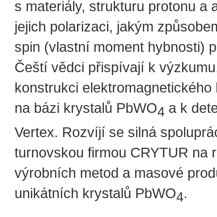
s materiály, strukturu protonu a 
jejich polarizaci, jakým způsobe
spin (vlastní moment hybnosti) p
Čeští vědci přispívají k výzkumu,
konstrukci elektromagnetického 
na bázi krystalů PbWO
a k dete
4
Vertex. Rozvíjí se silná spoluprá
turnovskou firmou CRYTUR na r
výrobních metod a masové prod
unikátních krystalů PbWO
.
4