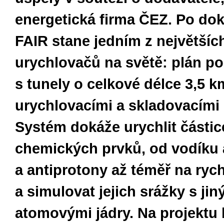
energetická firma ČEZ. P
o dok
FAIR stane jedním z největšíc
urychlovačů na světě: plán po
s tunely o celkové délce 3,5 
urychlovacími a skladovacími
Systém dokáže urychlit části
chemických prvků, od vodíku 
a antiprotony až téměř na rych
a simulovat jejich srážky s jin
atomovými jádry. Na projektu