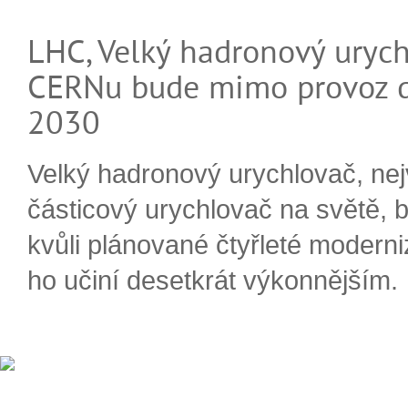
LHC, Velký hadronový urych
CERNu bude mimo provoz d
2030
Velký hadronový urychlovač, nej
částicový urychlovač na světě, 
kvůli plánované čtyřleté moderni
ho učiní desetkrát výkonnějším.