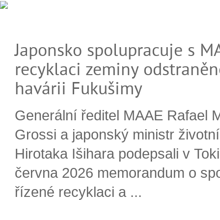
Japonsko spolupracuje s M
recyklaci zeminy odstraněn
havárii Fukušimy
Generální ředitel MAAE Rafael 
Grossi a japonský ministr životn
Hirotaka Išihara podepsali v Tok
června 2026 memorandum o spo
řízené recyklaci a ...