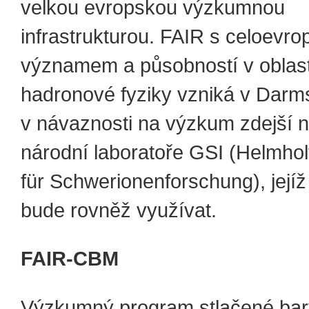
velkou evropskou výzkumnou
infrastrukturou. FAIR s celoevr
významem a působností v oblast
hadronové fyziky vzniká v Darm
v návaznosti na výzkum zdejší
národní laboratoře GSI (Helmho
für Schwerionenforschung), jejíž
bude rovněž využívat.
FAIR-CBM
Výzkumný program stlačené ba