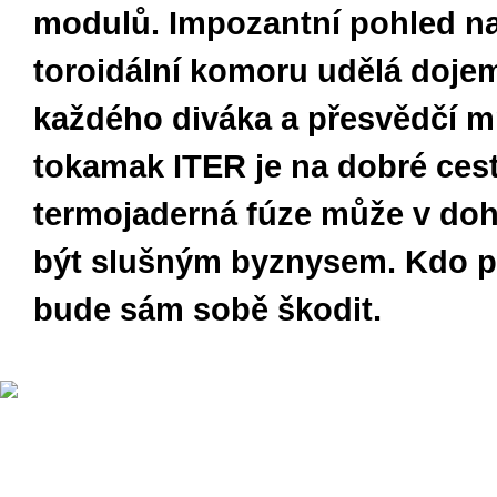
modulů. Impozantní pohled n
toroidální komoru udělá doje
každého diváka a přesvědčí 
tokamak ITER je na dobré cest
termojaderná fúze může v do
být slušným byznysem. Kdo př
bude sám sobě škodit.