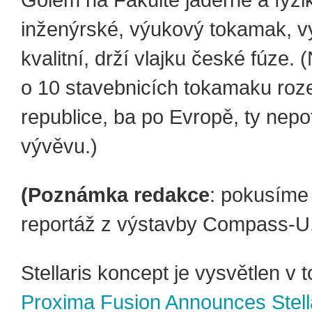
Golem na Fakultě jaderné a fyzi
inženýrské, výukový tokamak, 
kvalitní, drží vlajku české fúze.
o 10 stavebnicích tokamaku roz
republice, ba po Evropě, ty nepot
vývěvu.)
(Poznámka redakce
: pokusíme 
reportáž z výstavby Compass-U
Stellaris koncept je vysvětlen v 
Proxima Fusion Announces Stell