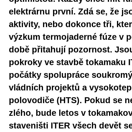
elektrárnu první. Zdá se, že j
aktivity, nebo dokonce tři, kte
výzkum termojaderné fúze v p
době přitahují pozornost. Jso
pokroky ve stavbě tokamaku 
počátky spolupráce soukromý
vládních projektů a vysokotep
polovodiče (HTS). Pokud se n
zlého, bude letos v tokamako
staveništi ITER všech devět s