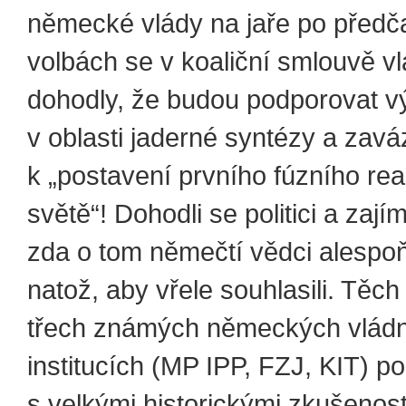
německé vlády na jaře po před
volbách se v koaliční smlouvě vl
dohodly, že budou podporovat 
v oblasti jaderné syntézy a zavá
k „postavení prvního fúzního rea
světě“! Dohodli se politici a zají
zda o tom němečtí vědci alespoň
natož, aby vřele souhlasili. Těch
třech známých německých vlád
institucích (MP IPP, FZJ, KIT) 
s velkými historickými zkušenos