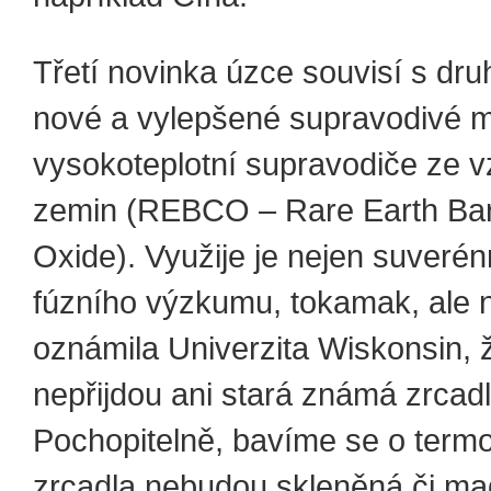
Třetí novinka úzce souvisí s dru
nové a vylepšené supravodivé 
vysokoteplotní supravodiče ze 
zemin (REBCO – Rare Earth Ba
Oxide). Využije je nejen suverén
fúzního výzkumu, tokamak, ale
oznámila Univerzita Wiskonsin, 
nepřijdou ani stará známá zrcadl
Pochopitelně, bavíme se o termo
zrcadla nebudou skleněná či mag