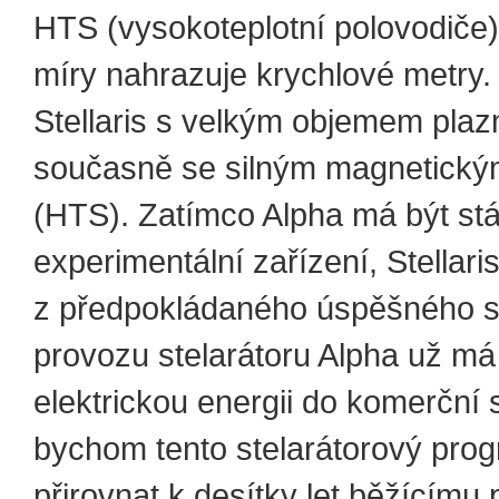
HTS (vysokoteplotní polovodiče) 
míry nahrazuje krychlové metry.
Stellaris s velkým objemem pla
současně se silným magnetick
(HTS). Zatímco Alpha má být stá
experimentální zařízení, Stellaris
z předpokládaného úspěšného s
provozu stelarátoru Alpha už má 
elektrickou energii do komerční 
bychom tento stelarátorový prog
přirovnat k desítky let běžícímu