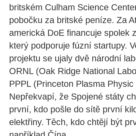
britském Culham Science Cente
pobočku za britské peníze. Za A
americká DoE financuje spolek z
který podporuje fúzní startupy. 
projektu se ujaly dvě národní la
ORNL (Oak Ridge National Labor
PPPL (Princeton Plasma Physic 
Nepřekvapí, že Spojené státy cht
první, kdo pošle do sítě první kil
elektřiny. Těch, kdo chtějí být prv
například Čína.