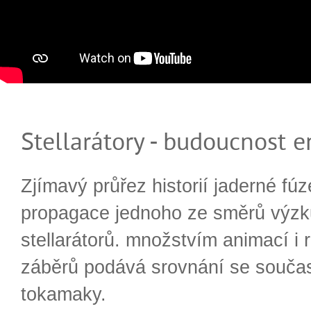
Stellarátory - budoucnost e
Zjímavý průřez historií jaderné fúz
propagace jednoho ze směrů výzk
stellarátorů. množstvím animací i 
záběrů podává srovnání se souča
tokamaky.