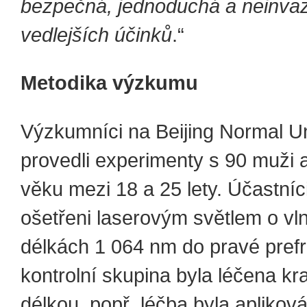
bezpečná, jednoduchá a neinvaz
vedlejších účinků
.“
Metodika výzkumu
Výzkumníci na Beijing Normal Un
provedli experimenty s 90 muži 
věku mezi 18 a 25 lety. Účastníci
ošetřeni laserovým světlem o vl
délkách 1 064 nm do pravé prefro
kontrolní skupina byla léčena kr
délkou, popř. léčba byla aplikov