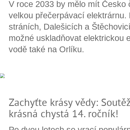
V roce 2033 by mělo mít Česko 
velkou přečerpávací elektrárnu.
stráních, Dalešicích a Štěchovi
možné uskladňovat elektrickou e
vodě také na Orlíku.
Zachyťte krásy vědy: Soutěž
krásná chystá 14. ročník!
Po dvou letech se vrací populárn