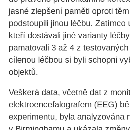
jasné zlepšení paměti oproti těm,
podstoupili jinou léčbu. Zatímco 
kteří dostávali jiné varianty léčby,
pamatovali 3 až 4 z testovaných o
cílenou léčbou si byli schopni vy
objektů.
Veškerá data, včetně dat z moni
elektroencefalografem (EEG) b
experimentu, byla analyzována n
v Birminghamu a ukázala změn