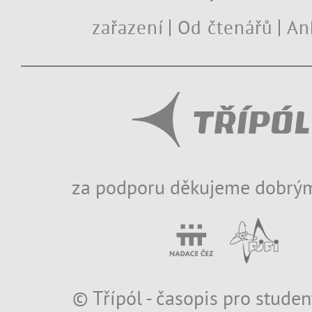
zařazení
Od čtenářů
An
za podporu děkujeme dobrým
© Třípól - časopis pro studen