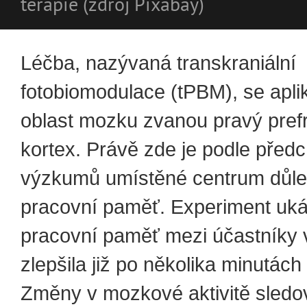
terapie (zdroj Pixabay)
Léčba, nazývaná transkraniální
fotobiomodulace (tPBM), se apli
oblast mozku zvanou pravý prefr
kortex. Právě zde je podle před
výzkumů umístěné centrum důlež
pracovní paměť. Experiment uká
pracovní paměť mezi účastníky
zlepšila již po několika minutách
Změny v mozkové aktivitě sledo