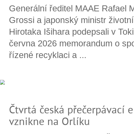
Generální ředitel MAAE Rafael 
Grossi a japonský ministr životn
Hirotaka Išihara podepsali v Tok
června 2026 memorandum o spo
řízené recyklaci a ...
Čtvrtá česká přečerpávací e
vznikne na Orlíku