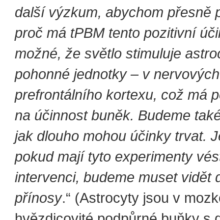
další výzkum, abychom přesně p
proč má tPBM tento pozitivní úči
možné, že světlo stimuluje astro
pohonné jednotky – v nervovýc
prefrontálního kortexu, což má po
na účinnost buněk. Budeme tak
jak dlouho mohou účinky trvat. J
pokud mají tyto experimenty vést
intervenci, budeme muset vidět
přínosy
.“ (Astrocyty jsou v moz
hvězdicovité podpůrné buňky s 