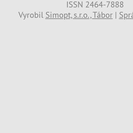
ISSN 2464-7888
Vyrobil
Simopt, s.r.o., Tábor
|
Spr