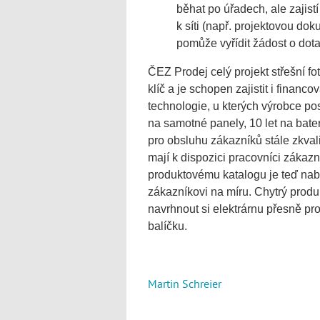
běhat po úřadech, ale zajist
k síti (např. projektovou do
pomůže vyřídit žádost o dota
ČEZ Prodej celý projekt střešní fo
klíč a je schopen zajistit i financ
technologie, u kterých výrobce po
na samotné panely, 10 let na bater
pro obsluhu zákazníků stále zkvali
mají k dispozici pracovníci zákazn
produktovému katalogu je teď na
zákazníkovi na míru. Chytrý pro
navrhnout si elektrárnu přesně pro
balíčku.
Martin Schreier