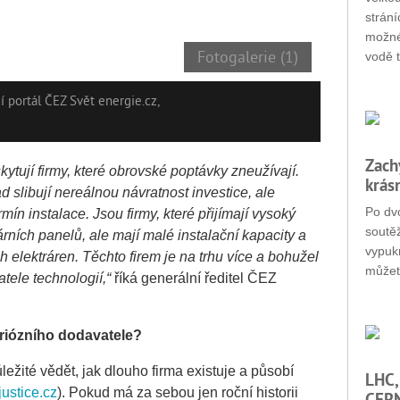
strání
možné
Fotogalerie (1)
vodě t
 portál ČEZ Svět energie.cz,
Zach
kytují firmy, které obrovské poptávky zneužívají.
krás
 slibují nereálnou návratnost investice, ale
Po dvo
mín instalace. Jsou firmy, které přijímají vysoký
soutěž
rních panelů, ale mají malé instalační kapacity a
vypukn
 elektráren. Těchto firem je na trhu více a bohužel
můžet
tele technologií,“
říká generální ředitel ČEZ
eriózního dodavatele?
ležité vědět, jak dlouho firma existuje a působí
LHC,
ustice.cz
). Pokud má za sebou jen roční historii
CERN