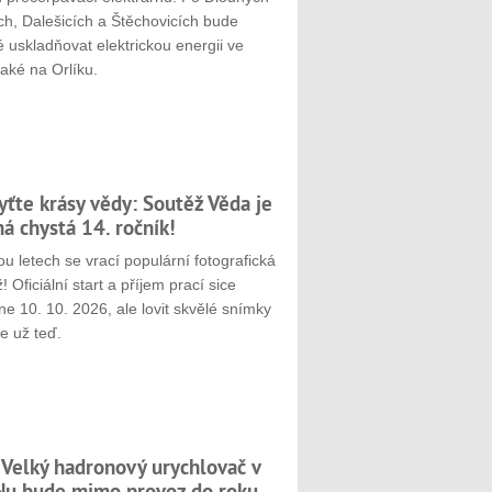
ch, Dalešicích a Štěchovicích bude
 uskladňovat elektrickou energii ve
aké na Orlíku.
yťte krásy vědy: Soutěž Věda je
ná chystá 14. ročník!
u letech se vrací populární fotografická
! Oficiální start a příjem prací sice
e 10. 10. 2026, ale lovit skvělé snímky
e už teď.
 Velký hadronový urychlovač v
u bude mimo provoz do roku