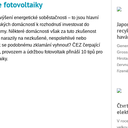
 fotovoltaiky
výšení energetické soběstačnosti – to jsou hlavní
Japo
českých domácností k rozhodnutí investovat do
recy
trárny. Některé domácnosti však za tuto zkušenost
havá
yž narazily na nezkušené, nespolehlivé nebo
ak se podobnému zklamání vyhnout? ČEZ čerpající
Gener
 provozem a údržbou fotovoltaik přináší 10 tipů pro
Grossi
Hirota
iky.
červn
řízené
Čtvr
elek
V roc
velko