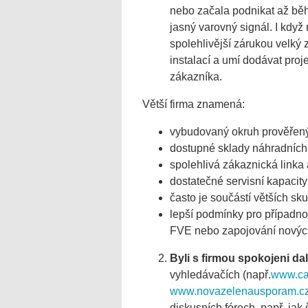
nebo začala podnikat až běh
jasný varovný signál. I kdy
spolehlivější zárukou velký
instalací a umí dodávat proj
zákazníka.
Větší firma znamená:
vybudovaný okruh prověřený
dostupné sklady náhradních 
spolehlivá zákaznická linka 
dostatečné servisní kapacity
často je součástí větších sk
lepší podmínky pro případnou
FVE nebo zapojování nových
Byli s firmou spokojeni da
vyhledávačích (např.
www.caf
www.novazelenausporam.cz/
diskusních fórech, např. jak