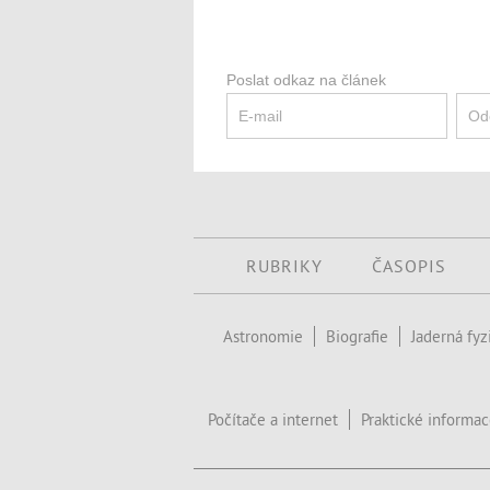
Poslat odkaz na článek
RUBRIKY
ČASOPIS
Astronomie
Biografie
Jaderná fyz
Počítače a internet
Praktické informa