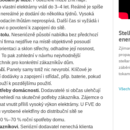
 vlastní elektrárny vrátí do 3–4 let. Reálné je spíše
nereálné je dodání do několika týdnů. Vysoká
dodacím lhůtám neprospívá. Další čas si vyžádá i
ovi o povolení k zapojení do sítě.
Stel
tolu.
Neseriózně působí nabídka bez předchozí
ener
í firma nejdříve na místě objektivně posoudí
Zjímav
rientaci a sklon střechy, odhadne její nosnost,
propa
. To pak zohlední v návrhu nejvhodnější
stella
chnik pro konkrétní zákazníkův dům.
záběr
čí.
Panely samy totiž nic nevyrobí. Klíčové je
tokam
í dodávky a zapojení i střídač, příp. baterie, pokud
ouží k pozdějšímu použití.
Všech
třeby domácnosti.
Dodavatelé si občas ulehčují
nehledí na skutečné potřeby zákazníka. Zájemce o
hat vnutit příliš vysoký výkon elektrárny. U FVE do
vyrobené elektřiny do distribuční sítě se
 50 %–70 % roční spotřeby domu.
kazníkovi.
Seriózní dodavatel nenechá klienta