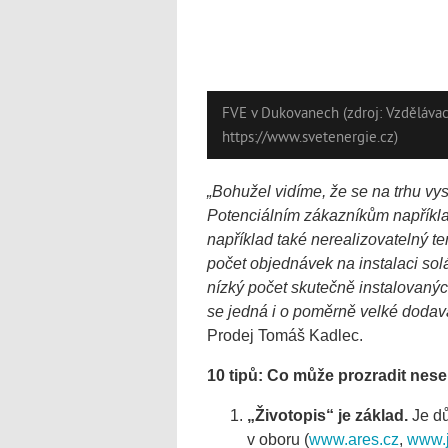
FVE v Dukovanech (zdroj: Vzdělávací
https://www.svetenergie.cz)
„Bohužel vidíme, že se na trhu vys
Potenciálním zákazníkům například
například také nerealizovatelný ter
počet objednávek na instalaci solá
nízký počet skutečně instalovaných
se jedná i o poměrně velké dodava
Prodej Tomáš Kadlec.
10 tipů: Co může prozradit nes
„Životopis“ je základ.
Je dů
v oboru (
www.ares.cz
,
www.j