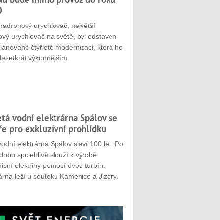
0
hadronový urychlovač, největší
ový urychlovač na světě, byl odstaven
plánované čtyřleté modernizaci, která ho
desetkrát výkonnějším.
etá vodní elektrárna Spálov se
ře pro exkluzívní prohlídku
odní elektrárna Spálov slaví 100 let. Po
dobu spolehlivě slouží k výrobě
sní elektřiny pomocí dvou turbín.
árna leží u soutoku Kamenice a Jizery.