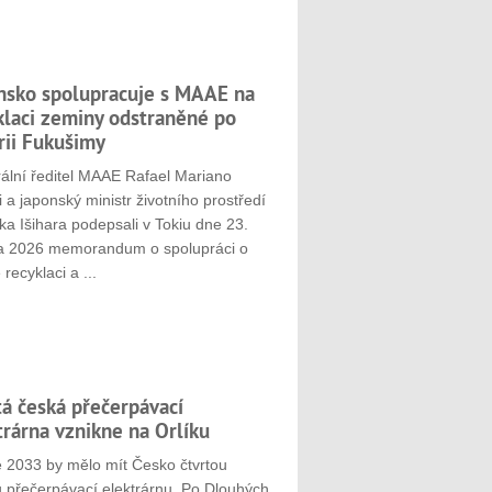
nsko spolupracuje s MAAE na
klaci zeminy odstraněné po
rii Fukušimy
ální ředitel MAAE Rafael Mariano
 a japonský ministr životního prostředí
ka Išihara podepsali v Tokiu dne 23.
a 2026 memorandum o spolupráci o
 recyklaci a ...
tá česká přečerpávací
trárna vznikne na Orlíku
e 2033 by mělo mít Česko čtvrtou
u přečerpávací elektrárnu. Po Dlouhých