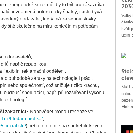
em energetické krize, měl by to být pro zákazníka
203
ž malý neznamená automaticky špatný, často bývá
Velký 
 zavedený dodavatel, který má za sebou stovky
částic
ekty šité skutečně na míru konkrétním potřebám
kvůli 
učiní 
ch dodavatelů,
dílů napříč republikou,
Stol
a flexibilní reklamační oddělení,
otev
 a dlouhodobé záruky na technologie i práci,
upin nebo společností, což snižuje riziko krachu,
Malá v
 budoucí spolupráci, např. při rozšiřování výkonu
celou 
 technologií.
bezemi
Elektr
lší zákazníci?
Napovědět mohou recenze ve
t.cz/hledam-profika/
,
specialiste/
) nebo reference na spotřebitelských
 často a kvalitně s nimi firma komunikovala. Vhodné