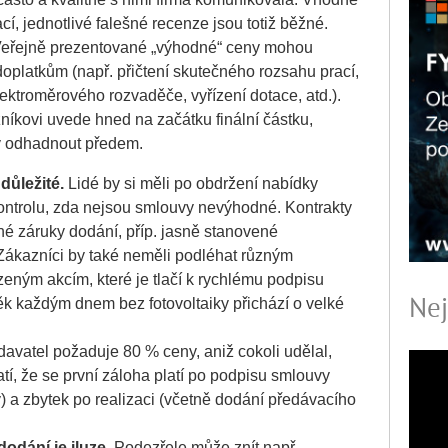
cí, jednotlivé falešné recenze jsou totiž běžné.
eřejně prezentované „výhodné“ ceny mohou
doplatkům (např. přičtení skutečného rozsahu prací,
elektroměrového rozvaděče, vyřízení dotace, atd.).
íkovi uvede hned na začátku finální částku,
ky odhadnout předem.
důležité.
Lidé by si měli po obdržení nabídky
kontrolu, zda nejsou smlouvy nevýhodné. Kontrakty
é záruky dodání, příp. jasně stanovené
Zákazníci by také neměli podléhat různým
ným akcím, které je tlačí k rychlému podpisu
Nej
ěk každým dnem bez fotovoltaiky přichází o velké
odavatel požaduje 80 % ceny, aniž cokoli udělal,
atí, že se první záloha platí po podpisu smlouvy
) a zbytek po realizaci (včetně dodání předávacího
odání je iluze.
Podezřele může znít např.