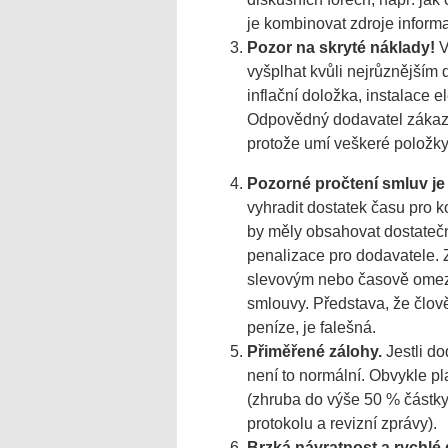
je kombinovat zdroje informa
Pozor na skryté náklady!
V
vyšplhat kvůli nejrůznějším 
inflační doložka, instalace 
Odpovědný dodavatel zákazn
protože umí veškeré polož
Pozorné pročtení smluv je 
vyhradit dostatek času pro 
by měly obsahovat dostatečn
penalizace pro dodavatele. 
slevovým nebo časově omeze
smlouvy. Představa, že člov
peníze, je falešná.
Přiměřené zálohy.
Jestli d
není to normální. Obvykle pl
(zhruba do výše 50 % částky
protokolu a revizní zprávy).
Brzká návratnost a rychlé d