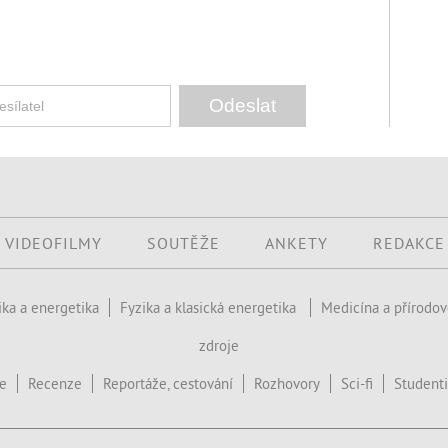
VIDEOFILMY
SOUTĚŽE
ANKETY
REDAKCE
ika a energetika
Fyzika a klasická energetika
Medicína a přírodo
zdroje
ce
Recenze
Reportáže, cestování
Rozhovory
Sci-fi
Studenti