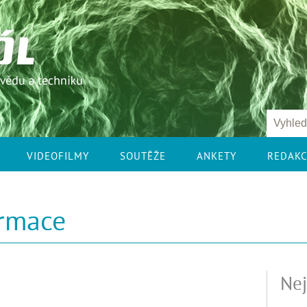
VIDEOFILMY
SOUTĚŽE
ANKETY
REDAK
ormace
Nej