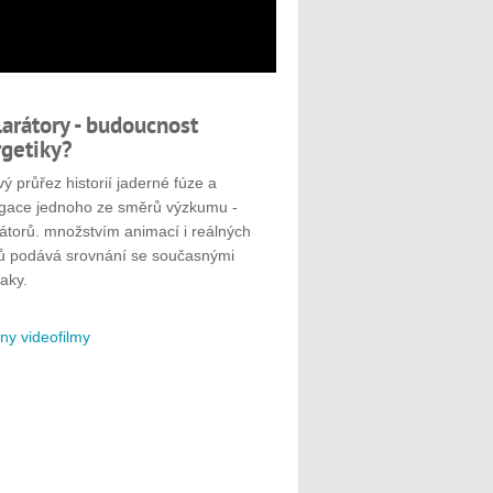
larátory - budoucnost
getiky?
ý průřez historií jaderné fúze a
gace jednoho ze směrů výzkumu -
rátorů. množstvím animací i reálných
ů podává srovnání se současnými
aky.
ny videofilmy