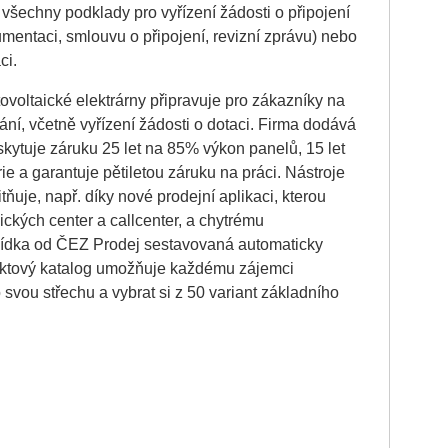
í všechny podklady pro vyřízení žádosti o připojení
kumentaci, smlouvu o připojení, revizní zprávu) nebo
ci.
tovoltaické elektrárny připravuje pro zákazníky na
ování, včetně vyřízení žádosti o dotaci. Firma dodává
skytuje záruku 25 let na 85% výkon panelů, 15 let
ie a garantuje pětiletou záruku na práci. Nástroje
tňuje, např. díky nové prodejní aplikaci, kterou
ických center a callcenter, a chytrému
bídka od ČEZ Prodej sestavovaná automaticky
duktový katalog umožňuje každému zájemci
 svou střechu a vybrat si z 50 variant základního