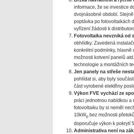
informace, že se investice do
dvojnásobné období. Stejně 
poptávka po fotovoltaikách 
vyřízení žádosti k distributor
Fotovoltaika nevzniká od s
obhlídky. Zavedená instalačn
konkrétní podmínky, hlavně o
možnosti kotvení panelů atd
technologie a montážních te
Jen panely na střeše nesta
pohlídat si, aby byly součást
část vyrobené elektřiny posl
Výkon FVE vychází ze spo
práci jednotnou nabídkou a 
fotovoltaiku by si neměl nec
10kW
bez možnosti přetoků 
p
doporučuje výkon k pokrytí
Administrativa není na zá