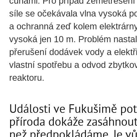
cunami. Pro případ zemětřesení
síle se očekávala vlna vysoká p
a ochranná zeď kolem elektrárny
vysoká jen 10 m. Problém nastal 
přerušení dodávek vody a elektř
vlastní spotřebu a odvod zbytk
reaktoru.
Události ve Fukušimě potv
příroda dokáže zasáhnout 
než předpokládáme. Je v