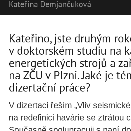
Kateřina Demjančuková
Kateřino, jste druhým ro
v doktorském studiu na k
energetických strojů a za
na ZČU v Plzni. Jaké je té
dizertační práce?
V dizertaci řeším „Vliv seismické
na redefinici havárie se ztrátou c
Současně spolupracuji s paní d