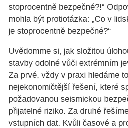
stoprocentně bezpečné?!“ Odpo
mohla být protiotázka: „Co v lid
je stoprocentně bezpečné?“
Uvědomme si, jak složitou úlohou
stavby odolné vůči extrémním j
Za prvé, vždy v praxi hledáme t
nejekonomičtější řešení, které sp
požadovanou seismickou bezpečn
přijatelné riziko. Za druhé řeší
vstupních dat. Kvůli časové a pr