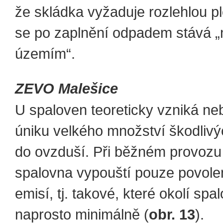
že skládka vyžaduje rozlehlou pl
se po zaplnění odpadem stává 
územím“.
ZEVO Malešice
U spaloven teoreticky vzniká ne
úniku velkého množství škodlivý
do ovzduší. Při běžném provozu
spalovna vypouští pouze povole
emisí, tj. takové, které okolí spa
naprosto minimálně (
obr. 13
).