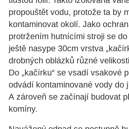
tlustou fólií. Takto izolovaná va
propouštět vodu, protože ta by 
kontaminovat okolí. Jako ochrana
protržením hutnícími stroji se d
ještě nasype 30cm vrstva „kačír
drobných oblázků různé velikosti
Do „kačírku“ se vsadí vsakové po
odvádí kontaminované vody do j
A zároveň se začínají budovat p
komíny.