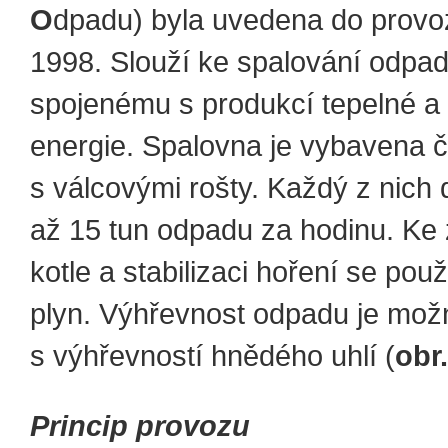
O
dpadu) byla uvedena do provo
1998. Slouží ke spalování odpa
spojenému s produkcí tepelné a 
energie. Spalovna je vybavena čt
s válcovými rošty. Každý z nich 
až 15 tun odpadu za hodinu. Ke
kotle a stabilizaci hoření se pou
plyn. Výhřevnost odpadu je mož
s výhřevností hnědého uhlí (
obr.
Princip provozu