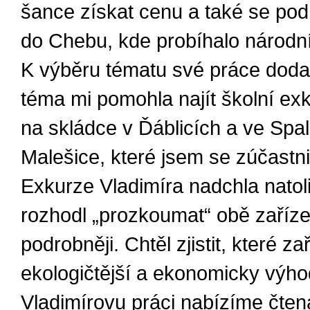
šance získat cenu a také se pod
do Chebu, kde probíhalo národní
K výběru tématu své práce doda
téma mi pomohla najít školní ex
na skládce v Ďáblicích a ve Spa
Malešice, které jsem se zúčastnil
Exkurze Vladimíra nadchla natoli
rozhodl „prozkoumat“ obě zaříze
podrobněji. Chtěl zjistit, které za
ekologičtější a ekonomicky výho
Vladimírovu práci nabízíme čte