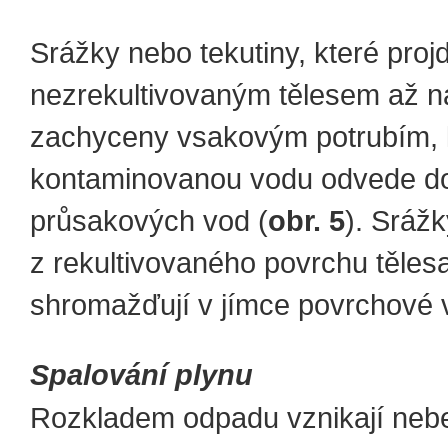
Srážky nebo tekutiny, které proj
nezrekultivovaným tělesem až n
zachyceny vsakovým potrubím, 
kontaminovanou vodu odvede do
průsakových vod (
obr. 5
). Sráž
z rekultivovaného povrchu těles
shromažďují v jímce povrchové 
Spalování plynu
Rozkladem odpadu vznikají ne