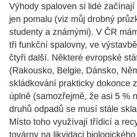
Výhody spaloven si lidé začínaj
jen pomalu (viz můj drobný prů
studenty a známými). V ČR mám
tři funkční spalovny, ve výstavb
čtyři další. Některé evropské stá
(Rakousko, Belgie, Dánsko, Ně
skládkování prakticky dokonce 
úplně (samozřejmě, že asi 5 % 
druhů odpadů se musí stále skla
Místo toho využívají třídicí a recy
továrny na likvidaci biologickéh