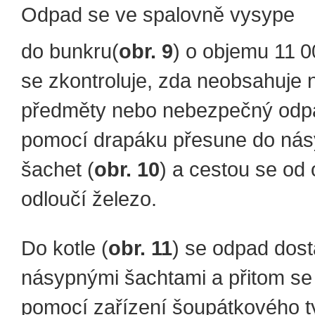
Odpad se ve spalovně vysype
do bunkru(
obr. 9
) o objemu 11 
se zkontroluje, zda neobsahuje
předměty nebo nebezpečný odpa
pomocí drapáku přesune do ná
šachet (
obr. 10
) a cestou se od
odloučí železo.
Do kotle (
obr. 11
) se odpad dos
násypnými šachtami a přitom se
pomocí zařízení šoupátkového ty