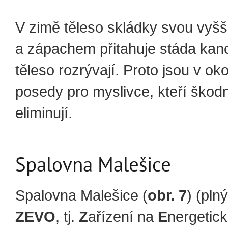
V zimě těleso skládky svou vyšší
a zápachem přitahuje stáda kanc
těleso rozrývají. Proto jsou v ok
posedy pro myslivce, kteří škod
eliminují.
Spalovna Malešice
Spalovna Malešice (
obr. 7
) (pln
ZEVO
, tj.
Z
ařízení na
E
nergetic