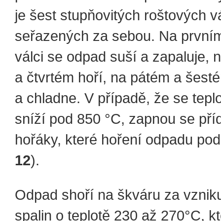
je šest stupňovitých roštových v
seřazených za sebou. Na první
válci se odpad suší a zapaluje, n
a čtvrtém hoří, na pátém a šest
a chladne. V případě, že se teplot
sníží pod 850 °C, zapnou se př
hořáky, které hoření odpadu pod
12
).
Odpad shoří na škváru za vznik
spalin o teplotě 230 až 270°C, k