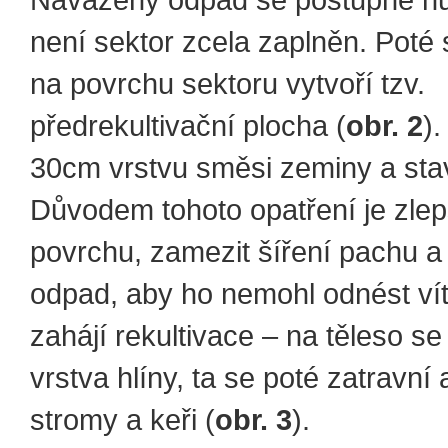
Navážený odpad se postupně hu
není sektor zcela zaplněn. Poté 
na povrchu sektoru vytvoří tzv.
předrekultivační plocha (
obr. 2
)
30cm vrstvu směsi zeminy a stav
Důvodem tohoto opatření je zlepši
povrchu, zamezit šíření pachu a 
odpad, aby ho nemohl odnést vít
zahájí rekultivace – na těleso s
vrstva hlíny, ta se poté zatravní 
stromy a keři (
obr. 3
).