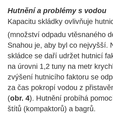
Hutnění a problémy s vodou
Kapacitu skládky ovlivňuje hutnic
(množství odpadu vtěsnaného d
Snahou je, aby byl co nejvyšší. 
skládce se daří udržet hutnicí fa
na úrovni 1,2 tuny na metr krych
zvýšení hutnicího faktoru se od
za čas pokropí vodou z přistav
(
obr. 4
). Hutnění probíhá pomocí
štítů (kompaktorů) a bagrů.