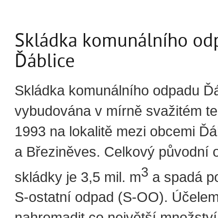
Skládka komunálního od
Ďáblice
Skládka komunálního odpadu Ďá
vybudována v mírně svažitém te
1993 na lokalitě mezi obcemi Ďá
a Březiněves. Celkový původní 
3
skládky je 3,5 mil. m
a spadá p
S-ostatní odpad (S-OO). Účelem
nahromadit co největší množstv