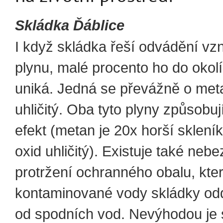
Skládka Ďáblice
I když skládka řeší odvádění vz
plynu, malé procento ho do okolí
uniká. Jedná se převážně o met
uhličitý. Oba tyto plyny způsobuj
efekt (metan je 20x horší sklení
oxid uhličitý). Existuje také neb
protržení ochranného obalu, kte
kontaminované vody skládky od
od spodních vod. Nevýhodou je 