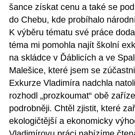
šance získat cenu a také se pod
do Chebu, kde probíhalo národní
K výběru tématu své práce doda
téma mi pomohla najít školní ex
na skládce v Ďáblicích a ve Spa
Malešice, které jsem se zúčastnil
Exkurze Vladimíra nadchla natoli
rozhodl „prozkoumat“ obě zaříze
podrobněji. Chtěl zjistit, které za
ekologičtější a ekonomicky výho
Vladimírovu práci nabízíme čte