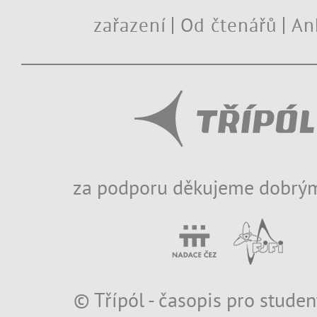
zařazení
Od čtenářů
An
za podporu děkujeme dobrým
© Třípól - časopis pro studen