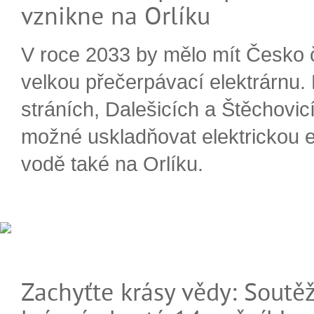
vznikne na Orlíku
V roce 2033 by mělo mít Česko 
velkou přečerpávací elektrárnu.
stráních, Dalešicích a Štěchovi
možné uskladňovat elektrickou e
vodě také na Orlíku.
Zachyťte krásy vědy: Soutěž