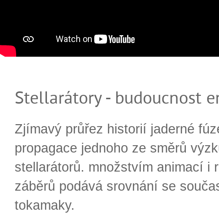
Stellarátory - budoucnost e
Zjímavý průřez historií jaderné fúz
propagace jednoho ze směrů výzk
stellarátorů. množstvím animací i 
záběrů podává srovnání se souča
tokamaky.