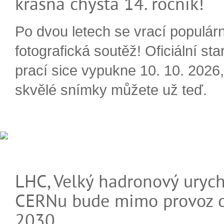
krásná chystá 14. ročník!
Po dvou letech se vrací populárn
fotografická soutěž! Oficiální sta
prací sice vypukne 10. 10. 2026, 
skvělé snímky můžete už teď.
LHC, Velký hadronový urych
CERNu bude mimo provoz d
2030