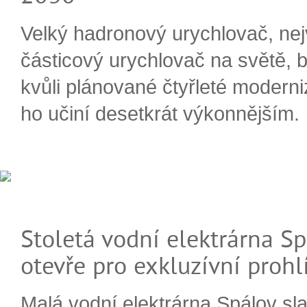
Velký hadronový urychlovač, nej
částicový urychlovač na světě, 
kvůli plánované čtyřleté moderni
ho učiní desetkrát výkonnějším.
Stoletá vodní elektrárna Sp
otevře pro exkluzívní prohl
Malá vodní elektrárna Spálov slav