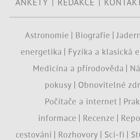
ANKETY
REDAKCE
KONTAK
Astronomie
Biografie
Jadern
energetika
Fyzika a klasická 
Medicína a přírodověda
Ná
pokusy
Obnovitelné zdr
Počítače a internet
Prak
informace
Recenze
Repo
cestování
Rozhovory
Sci-fi
St