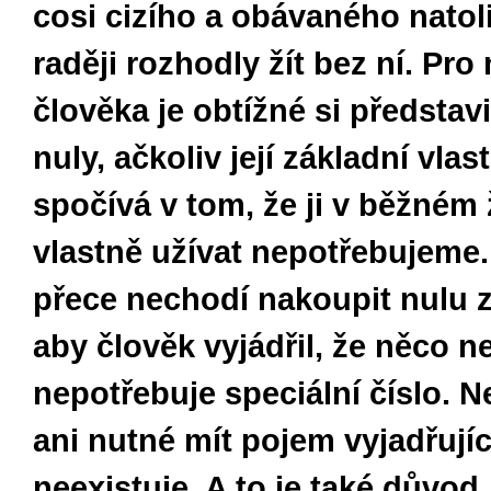
cosi cizího a obávaného natoli
raději rozhodly žít bez ní. Pr
člověka je obtížné si představi
nuly, ačkoliv její základní vlas
spočívá v tom, že ji v běžném 
vlastně užívat nepotřebujeme.
přece nechodí nakoupit nulu z
aby člověk vyjádřil, že něco n
nepotřebuje speciální číslo. N
ani nutné mít pojem vyjadřujíc
neexistuje. A to je také důvod