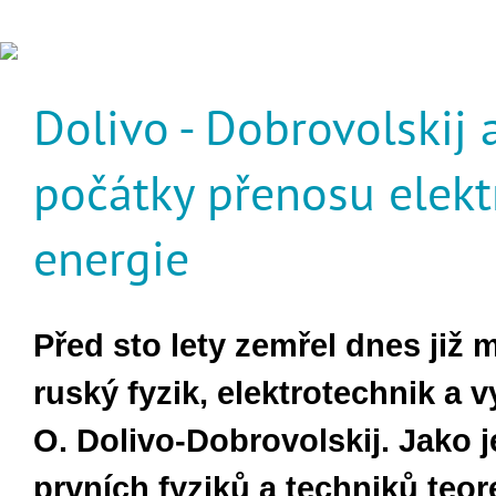
Dolivo - Dobrovolskij 
počátky přenosu elekt
energie
Před sto lety zemřel dnes již 
rusk
ý
fyzik, elektrotechnik a v
O. Dolivo-Dobrovolskij. Jako 
prvn
í
ch fyziků a techniků
teor