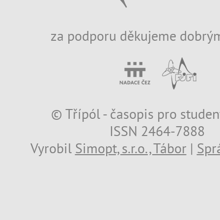
za podporu děkujeme dobrým
© Třípól - časopis pro studen
ISSN 2464-7888
Vyrobil
Simopt, s.r.o., Tábor
|
Spr