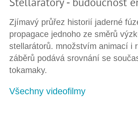
Stellarátory - budoucnost e
Zjímavý průřez historií jaderné fúz
propagace jednoho ze směrů výzk
stellarátorů. množstvím animací i 
záběrů podává srovnání se souča
tokamaky.
Všechny videofilmy