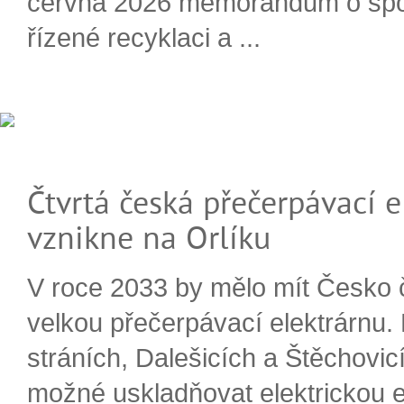
června 2026 memorandum o spo
řízené recyklaci a ...
Čtvrtá česká přečerpávací e
vznikne na Orlíku
V roce 2033 by mělo mít Česko 
velkou přečerpávací elektrárnu.
stráních, Dalešicích a Štěchovi
možné uskladňovat elektrickou e