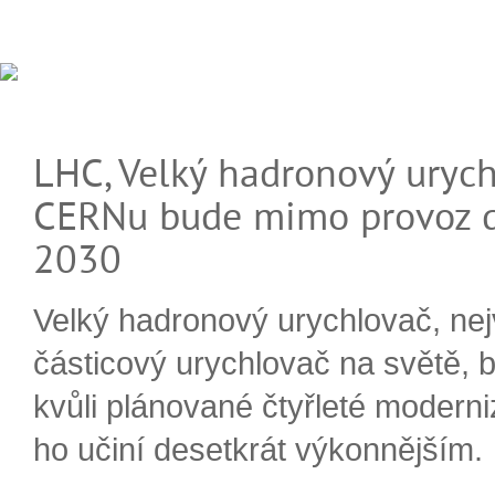
LHC, Velký hadronový urych
CERNu bude mimo provoz d
2030
Velký hadronový urychlovač, nej
částicový urychlovač na světě, 
kvůli plánované čtyřleté moderni
ho učiní desetkrát výkonnějším.