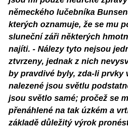
německého lučebníka Bunsen
kterých oznamuje, že se mu p
sluneční záři některých hmot
najíti. - Nálezy tyto nejsou je
ztvrzeny, jednak z nich nevysv
by pravdivé byly, zda-li prvky 
nalezené jsou světlu podstatné
jsou světlo samé; pročež se m
přenáhlené na tak úzkém a vr
základě důležitý výrok pronést