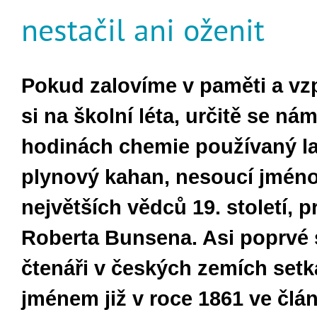
nestačil ani oženit
Pokud zalovíme v paměti a 
si na školní léta, určitě se n
á
m
hodin
á
ch chemie použ
í
van
ý
l
plynov
ý
kahan, nesouc
í
jm
é
no
největš
í
ch vědců 19. stolet
í,
pr
Roberta Bunsena. Asi poprv
é
čten
á
ři v česk
ý
ch zem
í
ch setk
jm
é
nem již v roce 1861 ve čl
á
n