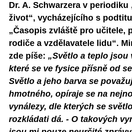
Dr. A. Schwarzera v periodiku
život“
, vych
á
zej
í
c
í
ho s podtit
„Časopis zvl
á
ště pro učitele, 
rodiče a vzdělavatele lidu“. M
zde p
í
še:
„Světlo a teplo jsou 
kter
é
se ve fysice př
í
sně od se
Světlo a jeho barva se považu
hmotn
é
ho, op
í
raje se na nejn
vyn
á
lezy, dle kter
ý
ch se světl
rozkl
á
d
ati dá. - O takových v
jsou mi pouze neurčité zprávy