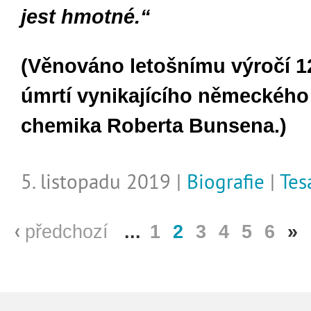
jest hmotné.“
(Věnov
á
no letošn
í
mu v
ý
roč
í
12
ú
mrt
í vynikajícího
německ
é
ho
chemika Roberta Bunsena.)
5. listopadu 2019 |
Biografie
|
Tes
předchozí
...
1
2
3
4
5
6
»