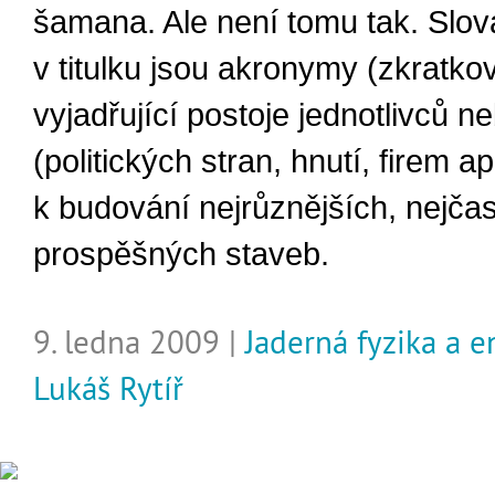
šamana. Ale není tomu tak. Slo
v titulku jsou akronymy (zkratko
vyjadřující postoje jednotlivců n
(politických stran, hnutí, firem a
k budování nejrůznějších, nejčas
prospěšných staveb.
9. ledna 2009 |
Jaderná fyzika a e
Lukáš Rytíř