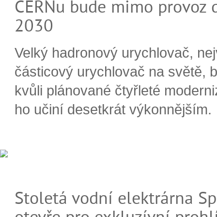
CERNu bude mimo provoz d
2030
Velký hadronový urychlovač, nej
částicový urychlovač na světě, 
kvůli plánované čtyřleté moderni
ho učiní desetkrát výkonnějším.
Stoletá vodní elektrárna Sp
otevře pro exkluzívní prohl