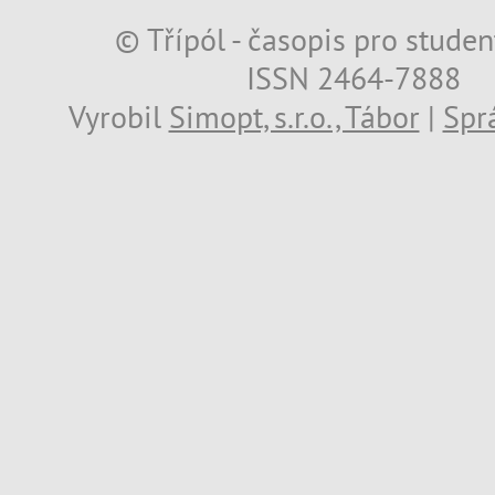
© Třípól - časopis pro studen
ISSN 2464-7888
Vyrobil
Simopt, s.r.o., Tábor
|
Spr