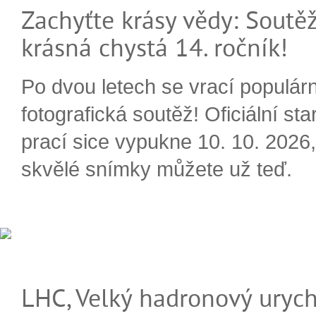
Zachyťte krásy vědy: Soutěž
krásná chystá 14. ročník!
Po dvou letech se vrací populárn
fotografická soutěž! Oficiální sta
prací sice vypukne 10. 10. 2026, 
skvělé snímky můžete už teď.
LHC, Velký hadronový urych