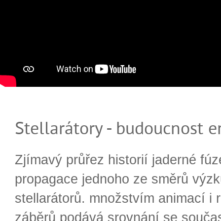
Stellarátory - budoucnost e
Zjímavý průřez historií jaderné fúz
propagace jednoho ze směrů výzk
stellarátorů. množstvím animací i 
záběrů podává srovnání se souča