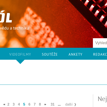
VIDEOFILMY
SOUTĚŽE
ANKETY
REDAK
Nej
«
2
3
4
5
6
7
8
»
31
...
další