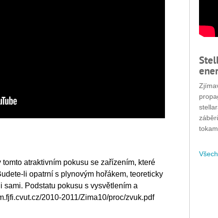
Stel
ener
Zjímav
propa
stella
záběr
tokam
Všech
t v tomto atraktivním pokusu se zařízením, které
dete-li opatrní s plynovým hořákem, teoreticky
t i sami. Podstatu pokusu s vysvětlením a
m.fjfi.cvut.cz/2010-2011/Zima10/proc/zvuk.pdf