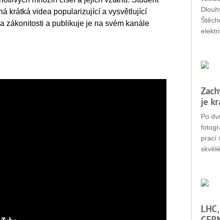
Dlouhý
 krátká videa popularizující a vysvětlující
Štěch
 a zákonitosti a publikuje je na svém kanále
elektr
Zach
je k
Po dvo
fotogr
prací 
skvěl
LHC,
CERN