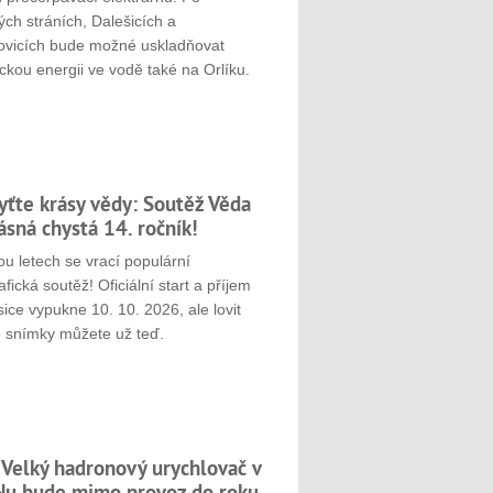
ch stráních, Dalešicích a
ovicích bude možné uskladňovat
ickou energii ve vodě také na Orlíku.
yťte krásy vědy: Soutěž Věda
rásná chystá 14. ročník!
u letech se vrací populární
afická soutěž! Oficiální start a příjem
sice vypukne 10. 10. 2026, ale lovit
é snímky můžete už teď.
 Velký hadronový urychlovač v
u bude mimo provoz do roku