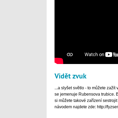
Vidět zvuk
...a slyšet světlo - to můžete zaží
se jemenuje Rubensova trubice. Bu
si můžete takové zařízení sestroji
návodem najdete zde: http://fyzse