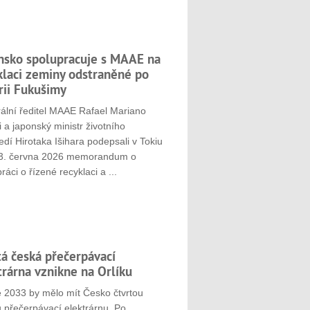
nsko spolupracuje s MAAE na
klaci zeminy odstraněné po
rii Fukušimy
ální ředitel MAAE Rafael Mariano
 a japonský ministr životního
edí Hirotaka Išihara podepsali v Tokiu
3. června 2026 memorandum o
ráci o řízené recyklaci a ...
tá česká přečerpávací
trárna vznikne na Orlíku
e 2033 by mělo mít Česko čtvrtou
 přečerpávací elektrárnu. Po