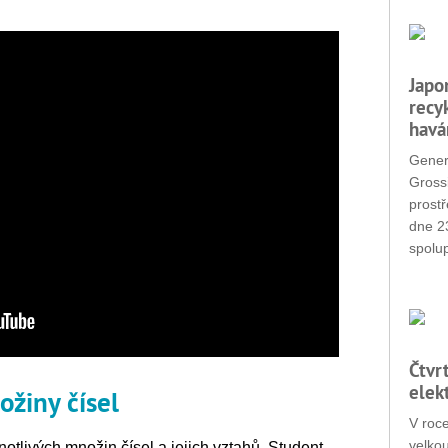
Japo
recy
havá
Gener
Grossi
prostř
dne 2
spolup
Čtvr
elek
ožiny čísel
V roc
velkou
otlivých množin čísel a jejich vztahů. Student