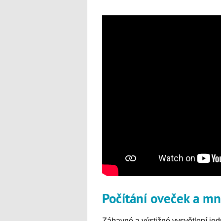
Počítání oveček a mn
Zábavné a výstižné vysvětlení jedn