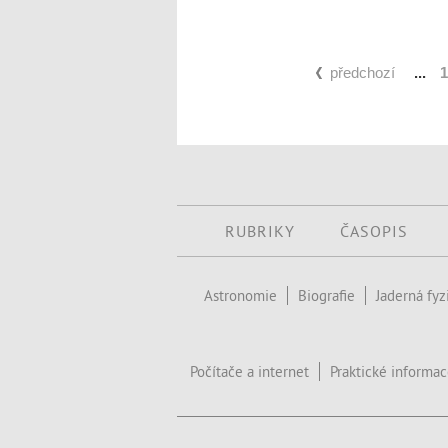
předchozí
...
1
RUBRIKY
ČASOPIS
Astronomie
Biografie
Jaderná fyz
Počítače a internet
Praktické informa