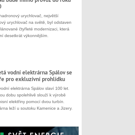
0
hadronový urychlovač, největší
ový urychlovač na světě, byl odstaven
plánované čtyřleté modernizaci, která
ní desetkrát výkonnějším.
etá vodní elektrárna Spálov se
ře pro exkluzívní prohlídku
odní elektrárna Spálov slaví 100 let.
ou dobu spolehlivě slouží k výrobě
sní elektřiny pomocí dvou turbín.
árna leží u soutoku Kamenice a Jizery.