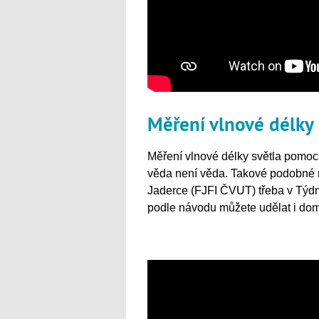
Měření vlnové délky 
Měření vlnové délky světla pomocí
věda není věda. Takové podobné 
Jaderce (FJFI ČVUT) třeba v Týdn
podle návodu můžete udělat i doma)