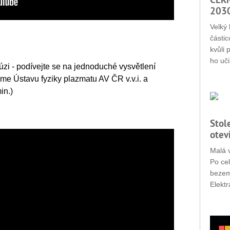
203
Velký 
částic
kvůli 
ho uči
úzi - podívejte se na jednoduché vysvětlení
me Ústavu fyziky plazmatu AV ČR v.v.i. a
in.)
Stol
otev
Malá v
Po cel
bezemi
Elektr