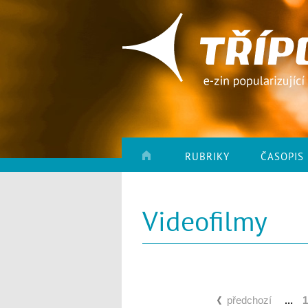
RUBRIKY
ČASOPIS
Videofilmy
předchozí
...
1