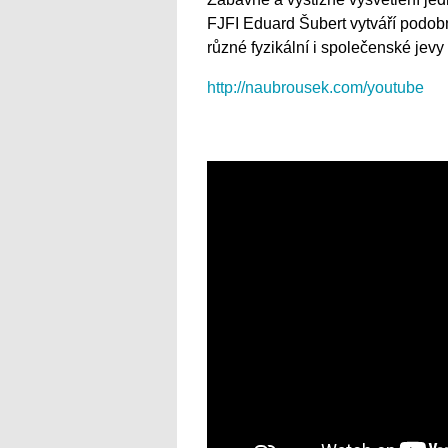
FJFI Eduard Šubert vytváří podobná
různé fyzikální i společenské jevy
http://naubrousek.com/youtube