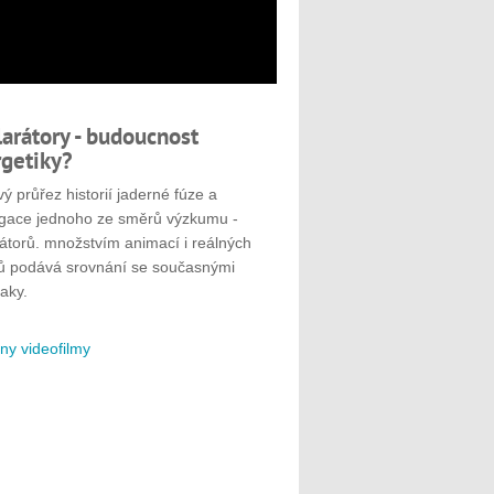
larátory - budoucnost
getiky?
ý průřez historií jaderné fúze a
gace jednoho ze směrů výzkumu -
rátorů. množstvím animací i reálných
ů podává srovnání se současnými
aky.
ny videofilmy