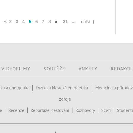
«
2
3
4
5
6
7
8
»
31
...
další
VIDEOFILMY
SOUTĚŽE
ANKETY
REDAKCE
ika a energetika
Fyzika a klasická energetika
Medicína a přírodo
zdroje
ce
Recenze
Reportáže, cestování
Rozhovory
Sci-fi
Studenti