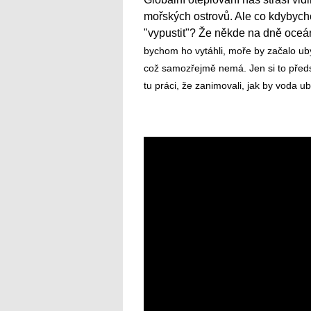
mořských ostrovů. Ale co kdybycho
"vypustit"? Že někde na dně oceán
bychom ho vytáhli, moře by začalo ub
což samozřejmě nemá. Jen si to předst
tu práci, že zanimovali, jak by voda u