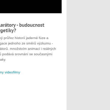
larátory - budoucnost
getiky?
ý průřez historií jaderné fúze a
gace jednoho ze směrů výzkumu -
rátorů. množstvím animací i reálných
ů podává srovnání se současnými
aky.
ny videofilmy