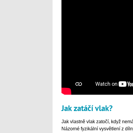
Jak zatáčí vlak?
Jak vlastně vlak zatočí, když ne
Názorné fyzikální vysvětlení z dí