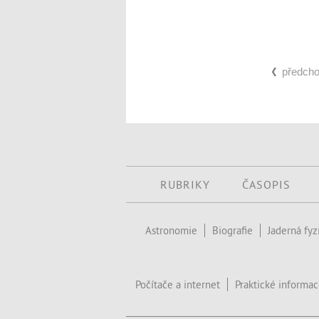
předcho
RUBRIKY
ČASOPIS
Astronomie
Biografie
Jaderná fyz
Počítače a internet
Praktické informa