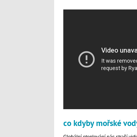
co kdyby mořské vod
Globální oteplování nás straší vid