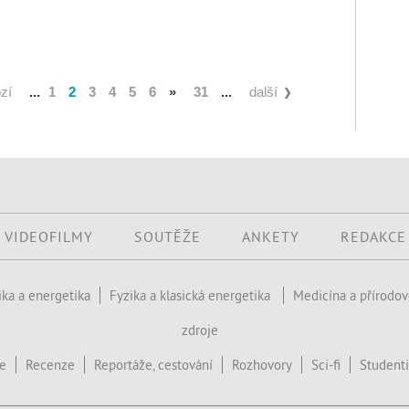
zí
...
1
2
3
4
5
6
»
31
...
další
VIDEOFILMY
SOUTĚŽE
ANKETY
REDAKCE
ika a energetika
Fyzika a klasická energetika
Medicína a přírodo
zdroje
ce
Recenze
Reportáže, cestování
Rozhovory
Sci-fi
Studenti