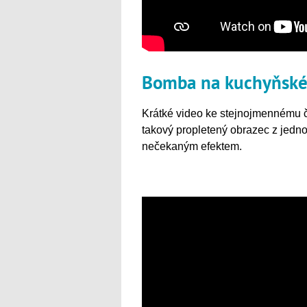
Bomba na kuchyňské
Krátké video ke stejnojmennému č
takový propletený obrazec z jedn
nečekaným efektem.