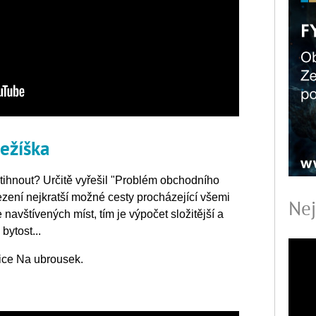
Ježíška
tihnout? Určitě vyřešil "Problém obchodního
zení nejkratší možné cesty procházející všemi
Nej
avštívených míst, tím je výpočet složitější a
bytost...
ice Na ubrousek.