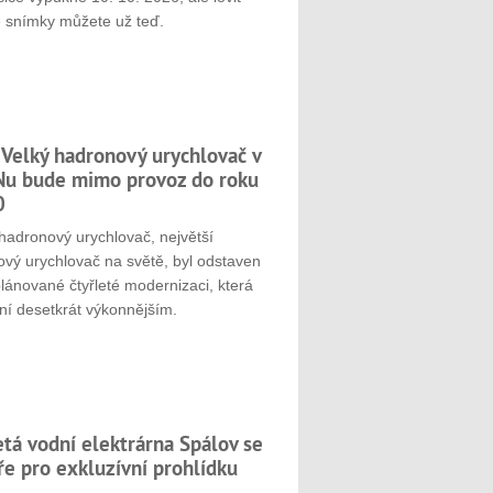
é snímky můžete už teď.
 Velký hadronový urychlovač v
u bude mimo provoz do roku
0
hadronový urychlovač, největší
ový urychlovač na světě, byl odstaven
plánované čtyřleté modernizaci, která
ní desetkrát výkonnějším.
etá vodní elektrárna Spálov se
ře pro exkluzívní prohlídku