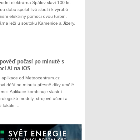
odní elektrárna Spálov slaví 100 let.
ou dobu spolehlivě slouží k výrobě
sní elektřiny pomocí dvou turbín.
árna leží u soutoku Kamenice a Jizery.
pověď počasí po minutě s
cí AI na iOS
 aplikace od Meteocentrum.cz
oví déšť na minutu přesně díky umělé
genci. Aplikace kombinuje vlastní
rologické modely, strojové učení a
 lokální ...