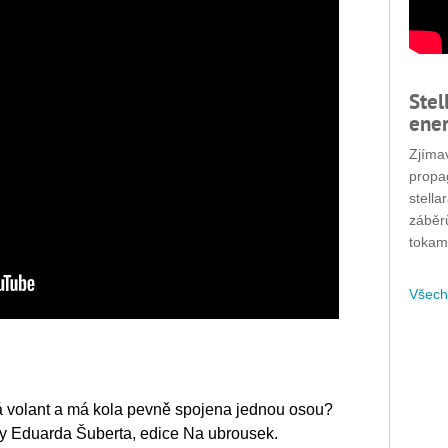
Stel
ener
Zjímav
propa
stella
záběr
tokam
Všech
má volant a má kola pevně spojena jednou osou?
lny Eduarda Šuberta, edice Na ubrousek.