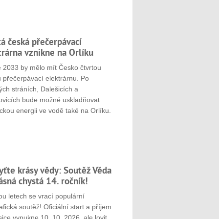
tá česká přečerpávací
trárna vznikne na Orlíku
e 2033 by mělo mít Česko čtvrtou
 přečerpávací elektrárnu. Po
ch stráních, Dalešicích a
ovicích bude možné uskladňovat
ickou energii ve vodě také na Orlíku.
yťte krásy vědy: Soutěž Věda
rásná chystá 14. ročník!
u letech se vrací populární
afická soutěž! Oficiální start a příjem
sice vypukne 10. 10. 2026, ale lovit