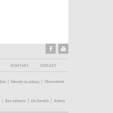
KONTAKT
ODKAZY
věda
Návody na pokusy
Obnovitelné
Bez zařazení
Od čtenářů
Ankety