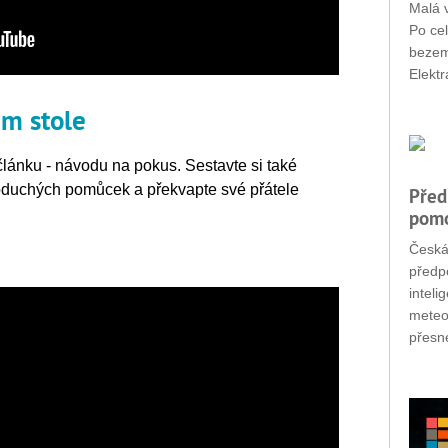
Malá v
Po cel
bezemi
Elektr
m stole
lánku - návodu na pokus. Sestavte si také
oduchých pomůcek a překvapte své přátele
Před
pomo
Česká
předp
inteli
meteo
přesné