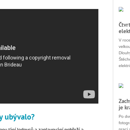
Čtvr
elek
V roc
velkou
Dlouhý
Štěch
elektr
Zach
je k
y ubývalo?
Po dvo
fotogr
prací 
inou tání ledovců a zaplavování pobřeží a