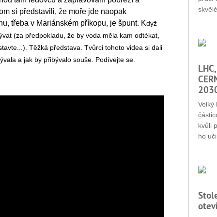
skvěl
m si představili, že moře jde naopak
u, třeba v Mariánském příkopu, je špunt. K
dyž
ývat (za předpokladu, že by voda měla kam odtékat,
avte...)
. Těžká představa. Tvůrci tohoto videa si dali
bývala a jak by přibývalo souše. Podívejte se.
LHC,
CERN
203
Velký 
částic
kvůli 
ho uči
Stol
otev