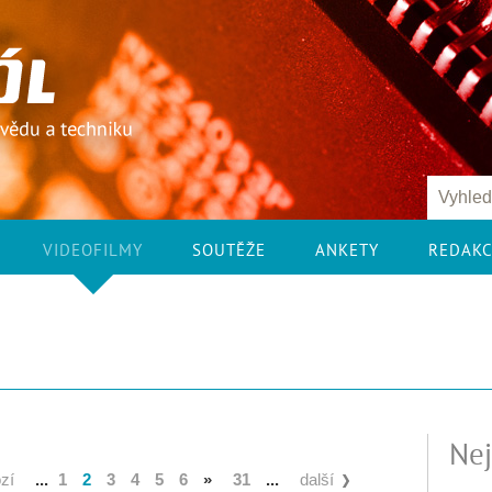
VIDEOFILMY
SOUTĚŽE
ANKETY
REDAK
Nej
zí
...
1
2
3
4
5
6
»
31
...
další