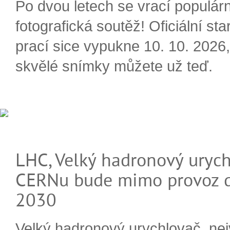
Po dvou letech se vrací populárn
fotografická soutěž! Oficiální sta
prací sice vypukne 10. 10. 2026, 
skvělé snímky můžete už teď.
LHC, Velký hadronový urych
CERNu bude mimo provoz d
2030
Velký hadronový urychlovač, nej