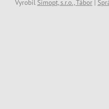
Vyrobil
Simopt, s.r.o., Tábor
|
Spr