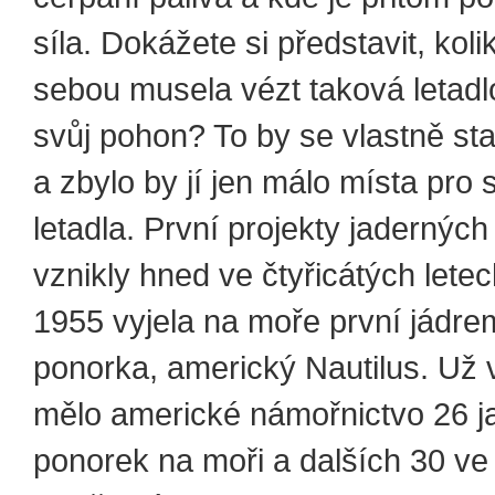
síla. Dokážete si představit, koli
sebou musela vézt taková letadl
svůj pohon? To by se vlastně st
a zbylo by jí jen málo místa pro
letadla. První projekty jadernýc
vznikly hned ve čtyřicátých letec
1955 vyjela na moře první jádr
ponorka, americký Nautilus. Už 
mělo americké námořnictvo 26 j
ponorek na moři a dalších 30 ve