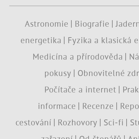
Astronomie
Biografie
Jadern
energetika
Fyzika a klasická 
Medicína a přírodověda
Ná
pokusy
Obnovitelné zdr
Počítače a internet
Prak
informace
Recenze
Repo
cestování
Rozhovory
Sci-fi
St
zařazení
Od čtenářů
An