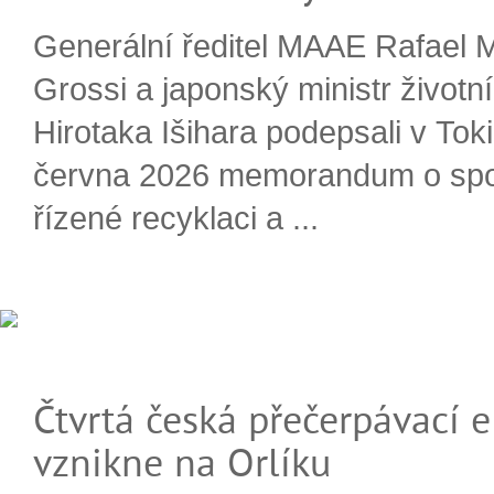
Generální ředitel MAAE Rafael 
Grossi a japonský ministr životn
Hirotaka Išihara podepsali v Tok
června 2026 memorandum o spo
řízené recyklaci a ...
Čtvrtá česká přečerpávací e
vznikne na Orlíku