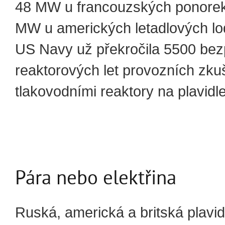
48 MW u francouzských ponorek
MW u amerických letadlových lo
US Navy už překročila 5500 be
reaktorových let provozních zku
tlakovodními reaktory na plavidl
Pára nebo elektřina
Ruská, americká a britská plavid