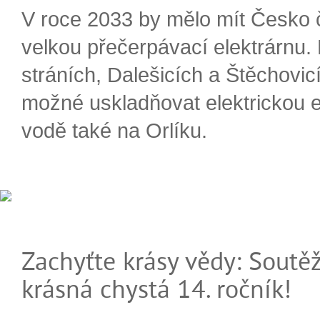
V roce 2033 by mělo mít Česko 
velkou přečerpávací elektrárnu.
stráních, Dalešicích a Štěchovi
možné uskladňovat elektrickou e
vodě také na Orlíku.
Zachyťte krásy vědy: Soutěž
krásná chystá 14. ročník!