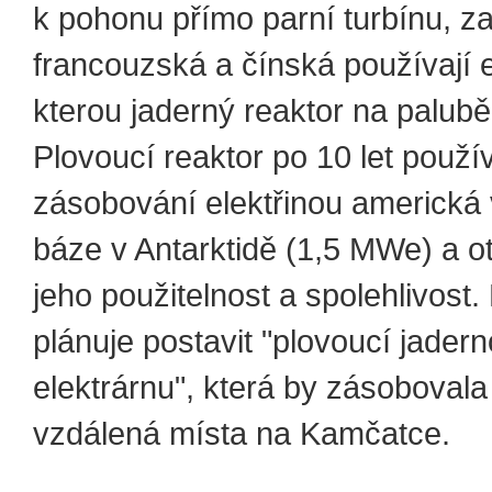
k pohonu přímo parní turbínu, z
francouzská a čínská používají e
kterou jaderný reaktor na palubě
Plovoucí reaktor po 10 let použí
zásobování elektřinou americk
báze v Antarktidě (1,5 MWe) a o
jeho použitelnost a spolehlivost
plánuje postavit "plovoucí jader
elektrárnu", která by zásobovala
vzdálená místa na Kamčatce.