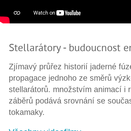
Stellarátory - budoucnost e
Zjímavý průřez historií jaderné fúz
propagace jednoho ze směrů výzk
stellarátorů. množstvím animací i 
záběrů podává srovnání se souča
tokamaky.