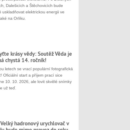
ch, Dalešicích a Štěchovicích bude
 uskladňovat elektrickou energii ve
aké na Orlíku.
yťte krásy vědy: Soutěž Věda je
ná chystá 14. ročník!
u letech se vrací populární fotografická
! Oficiální start a příjem prací sice
e 10. 10. 2026, ale lovit skvělé snímky
e už teď.
 Velký hadronový urychlovač v
u bude mimo provoz do roku