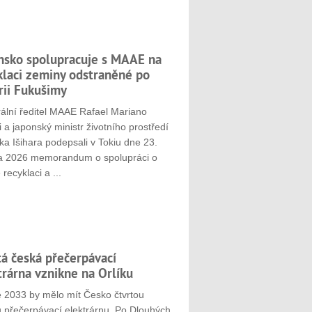
nsko spolupracuje s MAAE na
klaci zeminy odstraněné po
rii Fukušimy
ální ředitel MAAE Rafael Mariano
 a japonský ministr životního prostředí
ka Išihara podepsali v Tokiu dne 23.
a 2026 memorandum o spolupráci o
 recyklaci a ...
tá česká přečerpávací
trárna vznikne na Orlíku
e 2033 by mělo mít Česko čtvrtou
u přečerpávací elektrárnu. Po Dlouhých