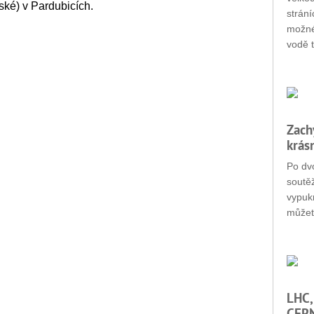
ské) v Pardubicích.
strání
možné
vodě t
Zach
krás
Po dvo
soutěž
vypukn
můžet
LHC,
CERN