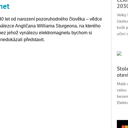
net
203
Velký 
30 let od narození pozoruhodného člověka – vědce
částic
ynálezce Angličana Williama Sturgeona, na kterého
kvůli 
 bez jehož vynálezu elektromagnetu bychom si
učiní 
nedokázali představit.
Stol
otev
Malá v
celou 
bezemi
Elektr