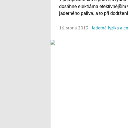
dosáhne elektrárna efektivnějším vy
jaderného paliva, a to při dodržen
16. srpna 2013 |
Jaderná fyzika a e