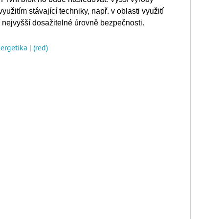
užitím stávající techniky, např. v oblasti využití
í nejvyšší dosažitelné úrovně bezpečnosti.
nergetika
|
(red)