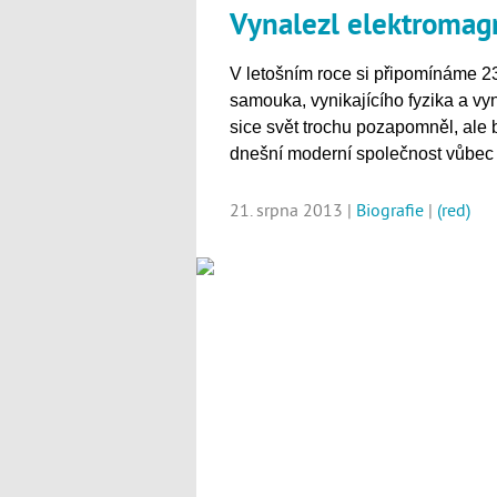
Vynalezl elektromag
V letošním roce si připomínáme 2
samouka, vynikajícího fyzika a v
sice svět trochu pozapomněl, ale
dnešní moderní společnost vůbec 
21. srpna 2013 |
Biografie
|
(red)