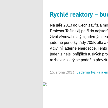
Rychlé reaktory – bu
Na jaře 2013 do Čech zavítala mim
Profesor Tošinskij patří do nejsta
život věnoval malým jaderným rea
jaderné ponorky třídy 705K alfa a v
v civilní jaderné energetice. Ten
jeden z nejslibnějších ruských pro
rozhovor, který se podařilo převzít
15. srpna 2013 |
Jaderná fyzika a e