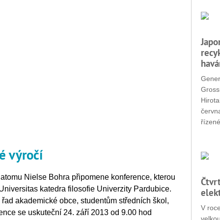
Japo
recy
havá
Gener
Grossi
Hirota
červn
řízené
é výročí
u atomu Nielse Bohra připomene konference, kterou
Čtvr
niversitas katedra filosofie Univerzity Pardubice.
elek
řad akademické obce, studentům středních škol,
V roc
erence se uskuteční 24. září 2013 od 9.00 hod
velko