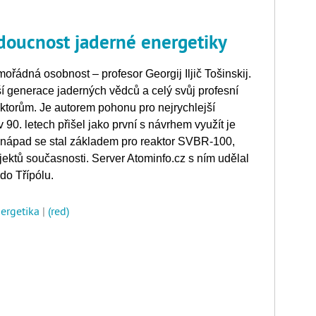
doucnost jaderné energetiky
ořádná osobnost – profesor Georgij Iljič Tošinskij.
rší generace jaderných vědců a celý svůj profesní
ktorům. Je autorem pohonu pro nejrychlejší
 90. letech přišel jako první s návrhem využít je
to nápad se stal základem pro reaktor SVBR-100,
jektů současnosti. Server Atominfo.cz s ním udělal
 do Třípólu.
nergetika
|
(red)