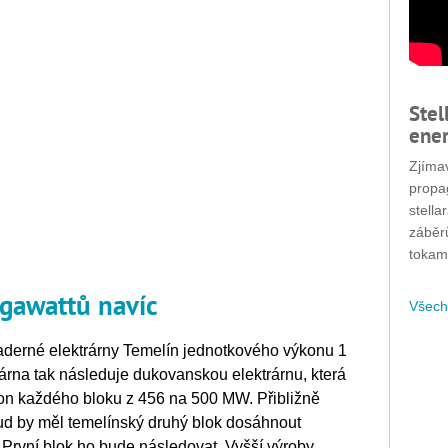
Stel
ener
Zjímav
propa
stella
záběr
tokam
gawattů navíc
Všech
aderné elektrárny Temelín jednotkového výkonu 1
árna tak následuje dukovanskou elektrárnu, která
kon každého bloku z 456 na 500 MW. Přibližně
d by měl temelínský druhý blok dosáhnout
První blok ho bude následovat. Vyšší výroby