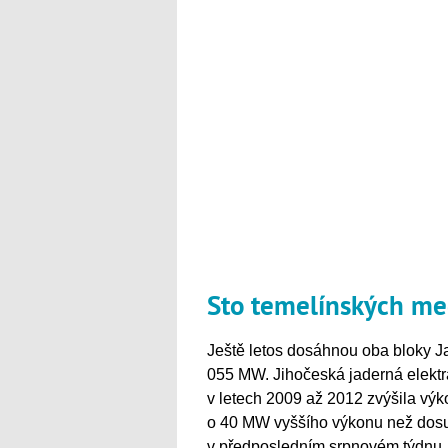
Sto temelínských me
Ještě letos dosáhnou oba bloky J
055 MW. Jihočeská jaderná elektr
v letech 2009 až 2012 zvýšila vý
o 40 MW vyššího výkonu než dosu
v předposledním srpnovém týdnu. 