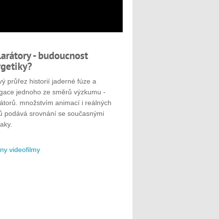
larátory - budoucnost
getiky?
ý průřez historií jaderné fúze a
gace jednoho ze směrů výzkumu -
rátorů. množstvím animací i reálných
ů podává srovnání se současnými
aky.
ny videofilmy