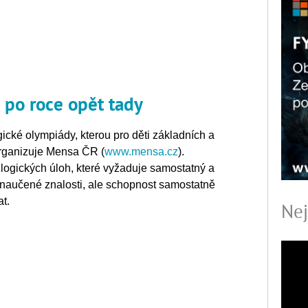
 po roce opět tady
ogické olympiády, kterou pro děti základních a
 organizuje Mensa ČR (
www.mensa.cz
).
logických úloh, které vyžaduje samostatný a
ní naučené znalosti, ale schopnost samostatně
t.
Nej