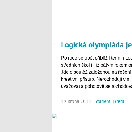
Logická olympiáda je
Po roce se opět přiblížil termín L
středních škol ji již pátým rokem
Jde o soutěž založenou na řešení 
kreativní přístup. Nerozhodují v 
uvažovat a pohotově se rozhodova
19. srpna 2013 |
Studenti
|
(red)