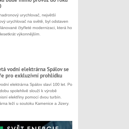
0
hadronový urychlovač, největší
ový urychlovač na světě, byl odstaven
plánované čtyřleté modernizaci, která ho
desetkrát výkonnějším.
etá vodní elektrárna Spálov se
ře pro exkluzívní prohlídku
odní elektrárna Spálov slaví 100 let. Po
dobu spolehlivě slouží k výrobě
sní elektřiny pomocí dvou turbín.
árna leží u soutoku Kamenice a Jizery.