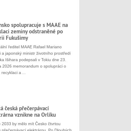
nsko spolupracuje s MAAE na
klaci zeminy odstraněné po
rii Fukušimy
ální ředitel MAAE Rafael Mariano
 a japonský ministr životního prostředí
ka Išihara podepsali v Tokiu dne 23.
a 2026 memorandum o spolupráci o
 recyklaci a ...
tá česká přečerpávací
trárna vznikne na Orlíku
e 2033 by mělo mít Česko čtvrtou
u přečerpávací elektrárnu. Po Dlouhých