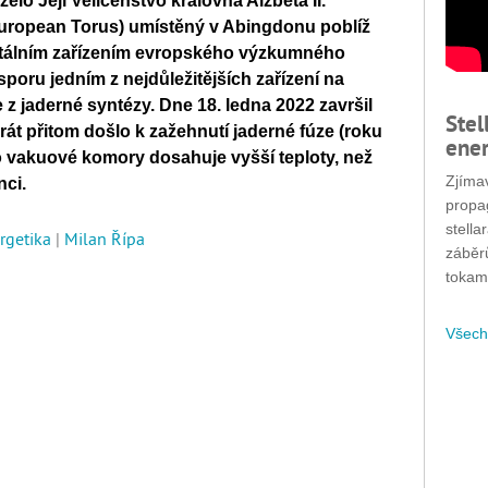
elo Její Veličenstvo královna Alžběta II.
uropean Torus) umístěný v Abingdonu poblíž
ntálním zařízením evropského výzkumného
poru jedním z nejdůležitějších zařízení na
 z jaderné syntézy. Dne 18. ledna 2022 završil
Stel
akrát přitom došlo k zažehnutí jaderné fúze (roku
ener
o vakuové komory dosahuje vyšší teploty, než
Zjímav
nci.
propa
stella
rgetika
|
Milan Řípa
záběr
tokam
Všech