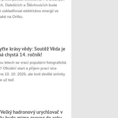
ch, Dalešicích a Štěchovicích bude
 uskladňovat elektrickou energii ve
aké na Orlíku.
yťte krásy vědy: Soutěž Věda je
ná chystá 14. ročník!
u letech se vrací populární fotografická
! Oficiální start a příjem prací sice
e 10. 10. 2026, ale lovit skvělé snímky
e už teď.
 Velký hadronový urychlovač v
u bude mimo provoz do roku