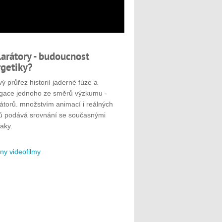
larátory - budoucnost
getiky?
ý průřez historií jaderné fúze a
gace jednoho ze směrů výzkumu -
rátorů. množstvím animací i reálných
ů podává srovnání se současnými
aky.
ny videofilmy