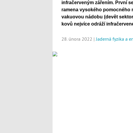
infračerveným zářením. První sek
ramena vysokého pomocného mon
vakuovou nádobu (devět sektorů)
kovů nejvíce odráží infračervené
28. února 2022 |
Jaderná fyzika a e