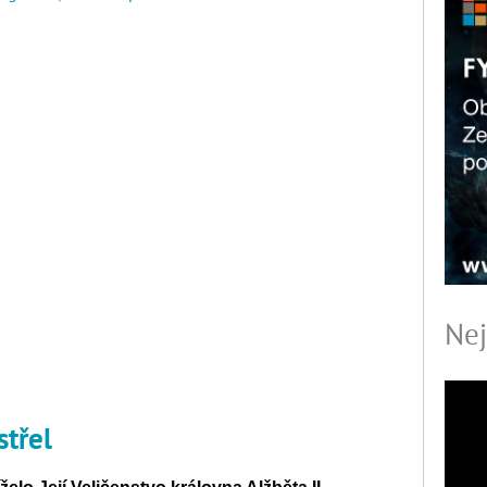
Nej
střel