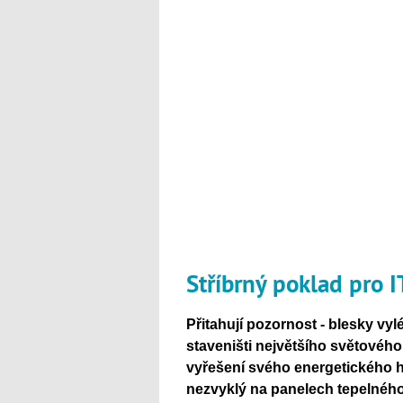
Stříbrný poklad pro 
Přitahují pozornost - blesky vy
staveništi největšího světovéh
vyřešení svého energetického hl
nezvyklý na panelech tepelného