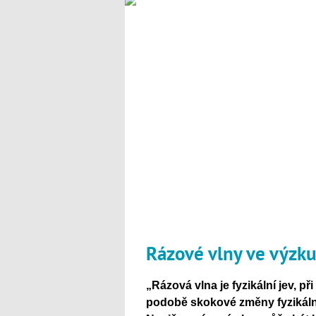
Rázové vlny ve výzk
„Rázová vlna je fyzikální jev, př
podobě skokové změny fyzikálníc