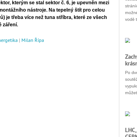
tor, kterým se stal sektor č. 6, je upevněn mezi
strání
tážního nástroje. Na tepelný štít pro celou
možné
 je třeba více než tuna stříbra, které ze všech
vodě t
 záření.
nergetika
|
Milan Řípa
Zach
krás
Po dvo
soutěž
vypukn
můžet
LHC,
CERN