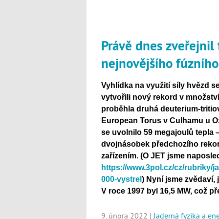
Právě dnes zveřejnil
nejnovějšího fúzníh
Vyhlídka na využití síly hvězd s
vytvořili nový rekord v množství
proběhla druhá deuterium-triti
European Torus v Culhamu u O
se uvolnilo 59 megajoulů tepla –
dvojnásobek předchozího rekor
zařízením. (O JET jsme naposle
https://www.3pol.cz/cz/rubriky/j
000-vystrel
) Nyní jsme zvědaví,
V roce 1997 byl 16,5 MW, což př
9. února 2022 |
Jaderná fyzika a en