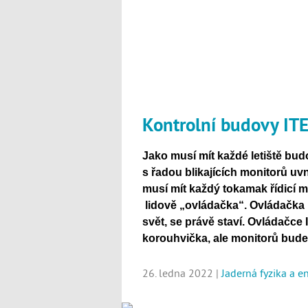
Kontrolní budovy IT
Jako musí mít každé letiště bud
s řadou blikajících monitorů uvn
musí mít každý tokamak řídicí m
lidově „ovládačka“. Ovládačka 
svět, se právě staví. Ovládačce
korouhvička, ale monitorů bude m
26. ledna 2022 |
Jaderná fyzika a e