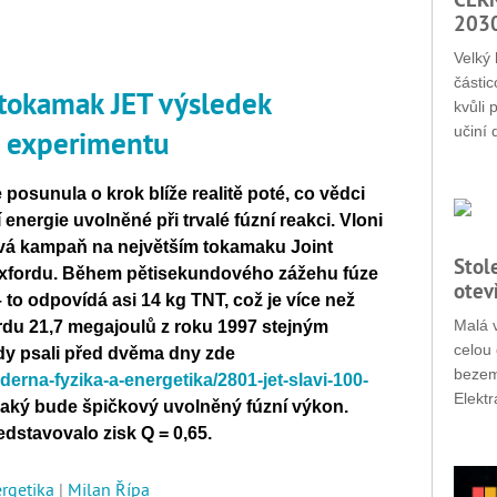
203
Velký 
částic
 tokamak JET výsledek
kvůli 
učiní 
o experimentu
e posunula o krok blíže realitě poté, co vědci
 energie uvolněné při trvalé fúzní reakci. Vloni
ová kampaň na největším tokamaku Joint
Stol
xfordu. Během pětisekundového zážehu fúze
otev
 to odpovídá asi 14 kg TNT, což je více než
Malá v
du 21,7 megajoulů z roku 1997 stejným
celou 
dy psali před dvěma dny zde
bezemi
aderna-fyzika-a-energetika/2801-jet-slavi-100-
Elektr
 jaký bude špičkový uvolněný fúzní výkon.
edstavovalo zisk Q = 0,65.
ergetika
|
Milan Řípa