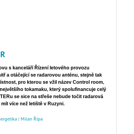
ER
ovu s kanceláří Řízení letového provozu
itř a otáčející se radarovou anténu, stejně tak
ístnost, pro kterou se vžil název Control room,
největšího tokamaku, který spolufinancuje celý
 ITERu se sice na střeše nebude točit radarová
ít více než letiště v Ruzyni.
nergetika
|
Milan Řípa