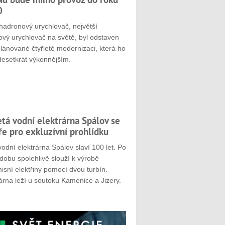
0
hadronový urychlovač, největší
ový urychlovač na světě, byl odstaven
plánované čtyřleté modernizaci, která ho
desetkrát výkonnějším.
etá vodní elektrárna Spálov se
ře pro exkluzívní prohlídku
odní elektrárna Spálov slaví 100 let. Po
dobu spolehlivě slouží k výrobě
sní elektřiny pomocí dvou turbín.
árna leží u soutoku Kamenice a Jizery.