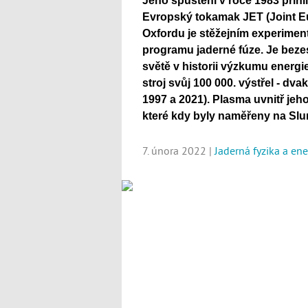
Jeho spuštění v roce 1983 přihlíž
Evropský tokamak JET (Joint E
Oxfordu je stěžejním experime
programu jaderné fúze. Je bezes
světě v historii výzkumu energie
stroj svůj 100 000. výstřel - dv
1997 a 2021). Plasma uvnitř jeh
které kdy byly naměřeny na Slu
7. února 2022 |
Jaderná fyzika a ene