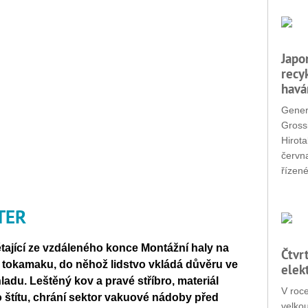
Japo
recy
havá
Gener
Grossi
Hirota
červn
řízené
ITER
létající ze vzdáleného konce Montážní haly na
Čtvr
o tokamaku, do něhož lidstvo vkládá důvěru ve
elek
adu. Leštěný kov a pravé stříbro, materiál
V roc
 štítu, chrání sektor vakuové nádoby před
velko