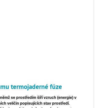
umu termojaderné fúze
i němž se prostředím šíří vzruch (energie) v
h veličin popisujících stav prostředí.