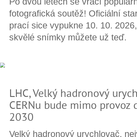
Po dvou letech se vrací populárn
fotografická soutěž! Oficiální sta
prací sice vypukne 10. 10. 2026, 
skvělé snímky můžete už teď.
LHC, Velký hadronový urych
CERNu bude mimo provoz d
2030
Velký hadronový urychlovač, nej