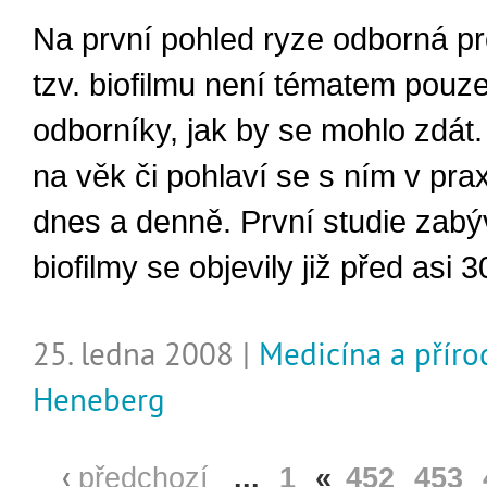
Na první pohled ryze odborná p
tzv. biofilmu není tématem pouz
odborníky, jak by se mohlo zdát
na věk či pohlaví se s ním v pr
dnes a denně. První studie zabýv
biofilmy se objevily již před asi 30
25. ledna 2008 |
Medicína a přír
Heneberg
předchozí
...
1
«
452
453