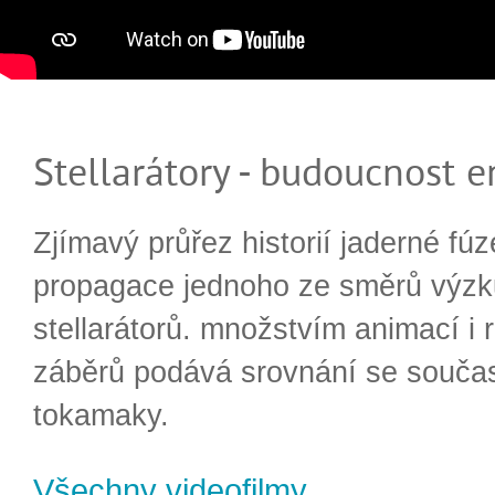
Stellarátory - budoucnost e
Zjímavý průřez historií jaderné fúz
propagace jednoho ze směrů výzk
stellarátorů. množstvím animací i 
záběrů podává srovnání se souča
tokamaky.
Všechny videofilmy