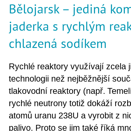
Bělojarsk – jediná ko
jaderka s rychlým rea
chlazená sodíkem
Rychlé reaktory využívají zcela 
technologii než nejběžnější sou
tlakovodní reaktory (např. Temelí
rychlé neutrony totiž dokáží rozbí
atomů uranu 238U a vyrobit z ni
palivo. Proto se jim také říká mn