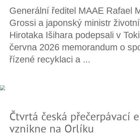
Generální ředitel MAAE Rafael 
Grossi a japonský ministr životn
Hirotaka Išihara podepsali v Tok
června 2026 memorandum o spo
řízené recyklaci a ...
Čtvrtá česká přečerpávací e
vznikne na Orlíku