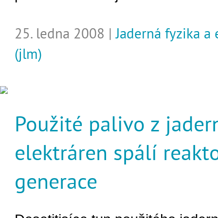
25. ledna 2008 |
Jaderná fyzika a
(jlm)
Použité palivo z jader
elektráren spálí reakt
generace