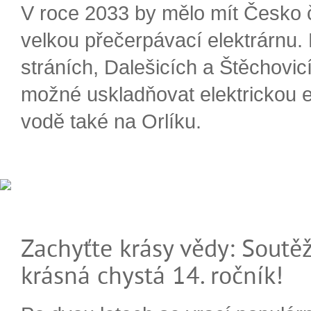
V roce 2033 by mělo mít Česko 
velkou přečerpávací elektrárnu.
stráních, Dalešicích a Štěchovi
možné uskladňovat elektrickou e
vodě také na Orlíku.
Zachyťte krásy vědy: Soutěž
krásná chystá 14. ročník!