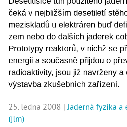
Desetitisíce tun použitého jader
čeká v nejbližším desetiletí stěh
meziskladů u elektráren buď defi
zem nebo do dalších jaderek cob
Prototypy reaktorů, v nichž se p
energii a současně přijdou o př
radioaktivity, jsou již navrženy a
výstavba zkušebních zařízení.
25. ledna 2008 |
Jaderná fyzika a
(jlm)