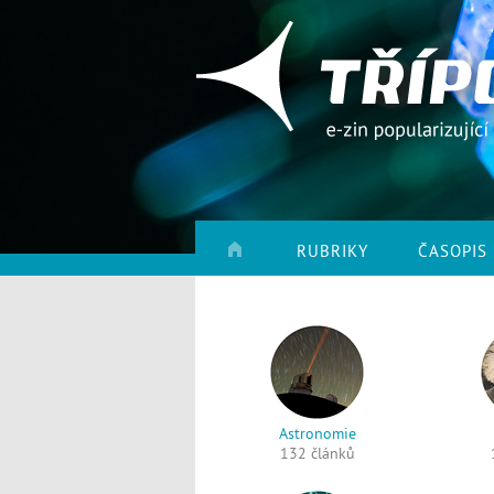
RUBRIKY
ČASOPIS
Astronomie
132 článků