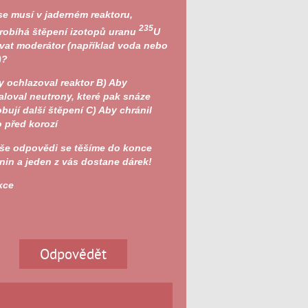
se musí v jaderném reaktoru,
235
robíhá štěpení izotopů uranu
U
vat moderátor (například voda nebo
)?
 ochlazoval reaktor
B)
Aby
loval neutrony, které pak snáze
bují další štěpení
C)
Aby chránil
o před korozí
še odpovědi se těšíme do konce
nin a jeden z vás dostane dárek!
kce