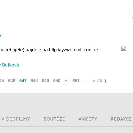
y
potřebujete) najdete na http://fyzweb.mff.cuni.cz
e Dufková
45
646
647
648
649
650
»
651
...
další
VIDEOFILMY
SOUTĚŽE
ANKETY
REDAKCE