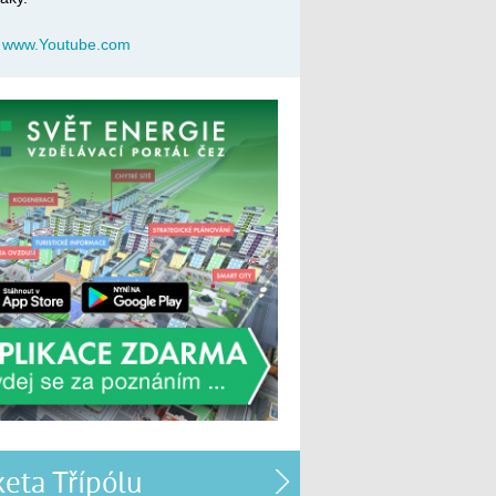
:
www.Youtube.com
eta Třípólu