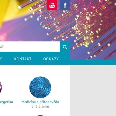
CE
KONTAKT
ODKAZY
nergetika
Medicína a přírodověda
345 článků