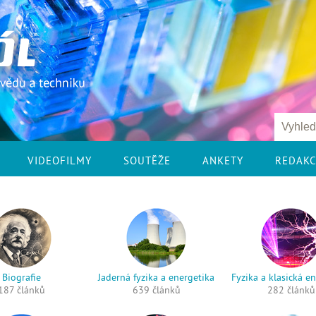
VIDEOFILMY
SOUTĚŽE
ANKETY
REDAK
Biografie
Jaderná fyzika a energetika
Fyzika a klasická e
187 článků
639 článků
282 článků