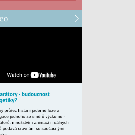
eo
larátory - budoucnost
getiky?
ý průřez historií jaderné fúze a
gace jednoho ze směrů výzkumu -
rátorů. množstvím animací i reálných
ů podává srovnání se současnými
aky.