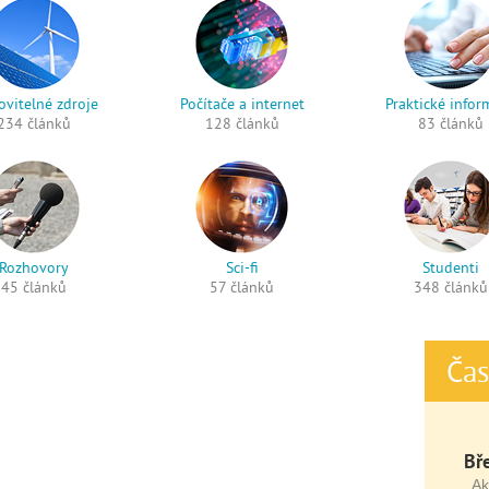
vitelné zdroje
Počítače a internet
Praktické infor
234 článků
128 článků
83 článků
Rozhovory
Sci-fi
Studenti
45 článků
57 článků
348 článků
Čas
Bř
Ak