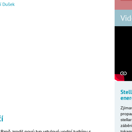
ří Dušek
Vid
Stel
ener
Zjímav
propa
í
stella
záběr
tokam
Brně zrodil nový typ vrtulové vodní turbíny s