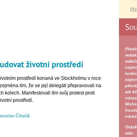
Pře
Sou
Předc
redak
tudovat životní prostředí
měkčí
nejtv
tvrdo
votním prostředí konaná ve Stockholmu v roce
nejtvr
ejména tím, že se její delegáti přepravovali na
převá
ale k
h kolech. Manifestovali tím svůj protest proti
náraz
votní prostředí.
Mohso
houže
aroslav Čihalík
náraz
Otázk
zde: