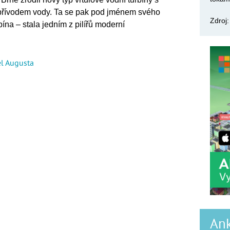
 přívodem vody. Ta se pak pod jménem svého
Zdroj
ína – stala jedním z pilířů moderní
l Augusta
Ank