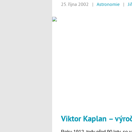
25. října 2002 |
Astronomie
|
Ji
Viktor Kaplan – výroč
Roku 1912, tedy před 90 lety, se v 