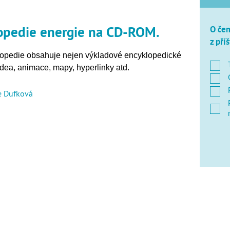
lopedie energie na CD-ROM.
O čem
z pří
lopedie obsahuje nejen výkladové encyklopedické
 videa, animace, mapy, hyperlinky atd.
e Dufková