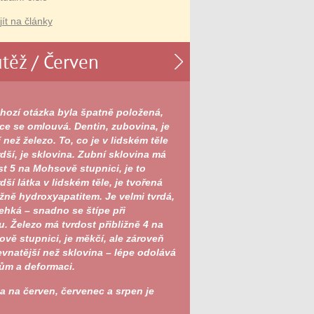
jít na články
těž / Červen
hozí otázka byla špatně položená,
ce se omlouvá. Dentin, zubovina, je
 než železo. To, co je v lidském těle
rdší, je sklovina. Zubní sklovina má
st 5 na Mohsově stupnici, je to
dší látka v lidském těle, je tvořená
žně hydroxyapatitem. Je velmi tvrdá,
řehká – snadno se štípe při
u. Železo má tvrdost přibližně 4 na
vě stupnici, je měkčí, ale zároveň
vnatější než sklovina – lépe odolává
ům a deformaci.
a na červen, červenec a srpen je