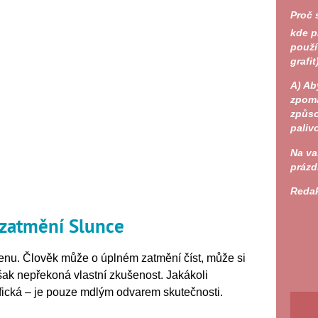
Proč 
kde p
použí
grafit
A)
Aby
zpoma
způso
paliv
Na va
prázd
Reda
 zatmění Slunce
nu. Člověk může o úplném zatmění číst, může si
však nepřekoná vlastní zkušenost. Jakákoli
afická – je pouze mdlým odvarem skutečnosti.