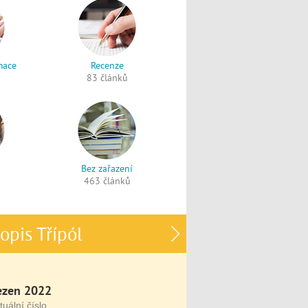
mace
Recenze
83 článků
Bez zařazení
463 článků
opis Třípól
ezen 2022
tuální číslo