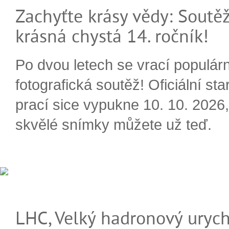
Zachyťte krásy vědy: Soutěž
krásná chystá 14. ročník!
Po dvou letech se vrací populárn
fotografická soutěž! Oficiální sta
prací sice vypukne 10. 10. 2026, 
skvělé snímky můžete už teď.
LHC, Velký hadronový urych