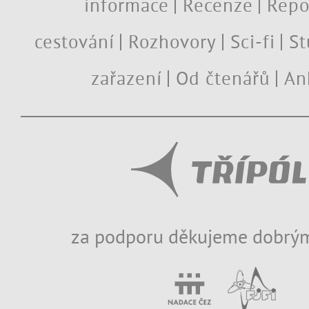
informace
Recenze
Repo
cestování
Rozhovory
Sci-fi
St
zařazení
Od čtenářů
An
za podporu děkujeme dobrým