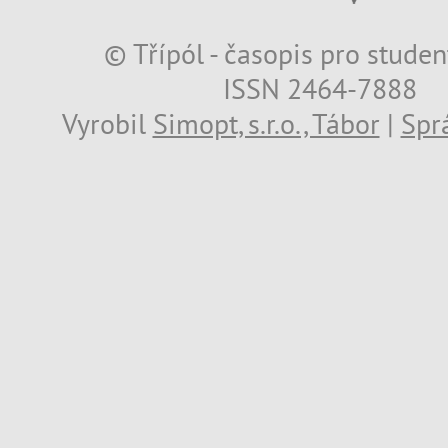
© Třípól - časopis pro studen
ISSN 2464-7888
Vyrobil
Simopt, s.r.o., Tábor
|
Spr