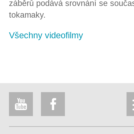
záběrů podává srovnání se souča
tokamaky.
Všechny videofilmy