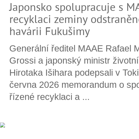
Japonsko spolupracuje s M
recyklaci zeminy odstraněn
havárii Fukušimy
Generální ředitel MAAE Rafael 
Grossi a japonský ministr životn
Hirotaka Išihara podepsali v Tok
června 2026 memorandum o spo
řízené recyklaci a ...