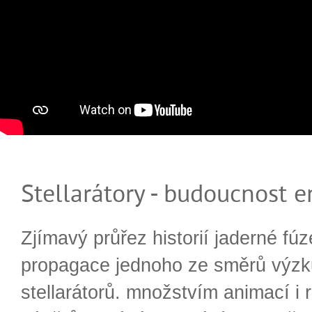
Stellarátory - budoucnost e
Zjímavý průřez historií jaderné fúz
propagace jednoho ze směrů výzk
stellarátorů. množstvím animací i 