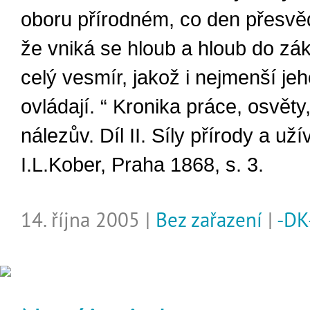
oboru přírodném, co den přesvě
že vniká se hloub a hloub do zák
celý vesmír, jakož i nejmenší je
ovládají. “ Kronika práce, osvěty
nálezův. Díl II. Síly přírody a užív
I.L.Kober, Praha 1868, s. 3.
14. října 2005 |
Bez zařazení
|
-DK