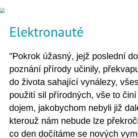
Elektronauté
"Pokrok úžasný, jejž poslední d
poznání přírody učinily, překvapu
do života sahající vynálezy, vše
použití sil přírodných, vše to čin
dojem, jakobychom nebyli již da
kterouž nám nebude lze překročit
co den dočítáme se nových vym