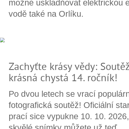
možné uskladňovat elektrickou e
vodě také na Orlíku.
Zachyťte krásy vědy: Soutěž
krásná chystá 14. ročník!
Po dvou letech se vrací populárn
fotografická soutěž! Oficiální sta
prací sice vypukne 10. 10. 2026, 
skvělé snímky můžete už teď.