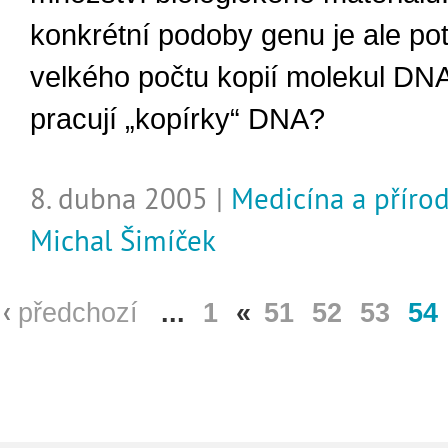
konkrétní podoby genu je ale po
velkého počtu kopií molekul DNA
pracují „kopírky“ DNA?
8. dubna 2005 |
Medicína a příro
Michal Šimíček
předchozí
...
1
«
51
52
53
54