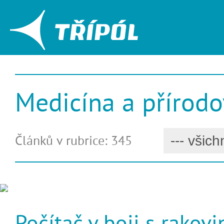
Medicína a přírod
Článků v rubrice: 345
Počítač v boji s rakov