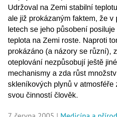
Udržoval na Zemi stabilní teplot
ale již prokázaným faktem, že v
letech se jeho působení posiluj
teplota na Zemi roste. Naproti t
prokázáno (a názory se různí), z
oteplování nezpůsobují ještě jiné
mechanismy a zda růst množstv
skleníkových plynů v atmosféře
svou činností člověk.
7. června 2005 |
Medicína a příro