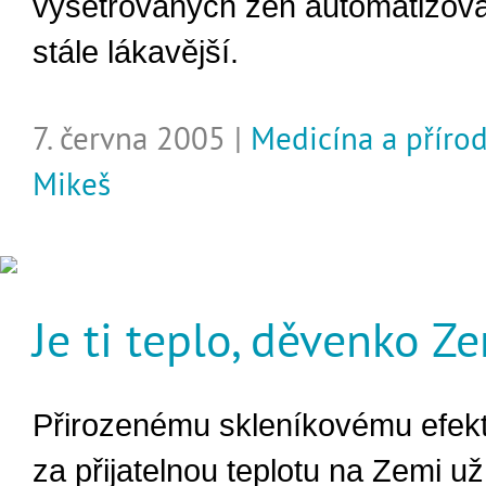
vyšetřovaných žen automatizovat
stále lákavější.
7. června 2005 |
Medicína a příro
Mikeš
Je ti teplo, děvenko Z
Přirozenému skleníkovému efek
za přijatelnou teplotu na Zemi u