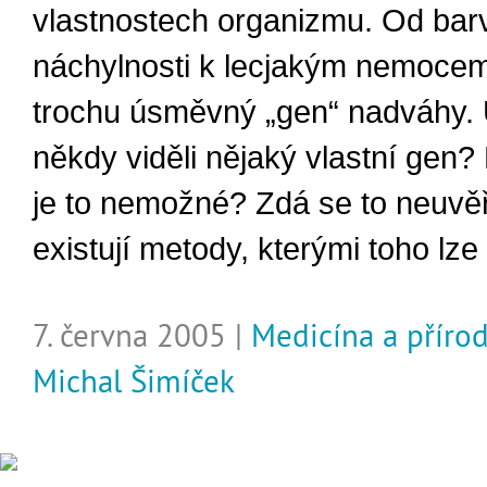
vlastnostech organizmu. Od barv
náchylnosti k lecjakým nemoce
trochu úsměvný „gen“ nadváhy. U
někdy viděli nějaký vlastní gen? 
je to nemožné? Zdá se to neuvěři
existují metody, kterými toho lz
7. června 2005 |
Medicína a příro
Michal Šimíček