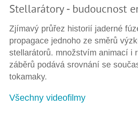
Stellarátory - budoucnost e
Zjímavý průřez historií jaderné fúz
propagace jednoho ze směrů výzk
stellarátorů. množstvím animací i 
záběrů podává srovnání se souča
tokamaky.
Všechny videofilmy