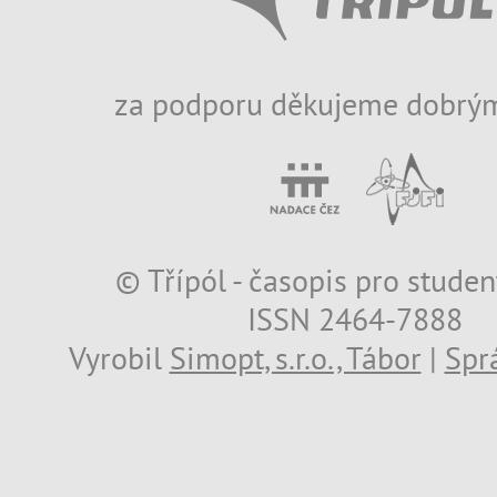
za podporu děkujeme dobrým
© Třípól - časopis pro studen
ISSN 2464-7888
Vyrobil
Simopt, s.r.o., Tábor
|
Spr