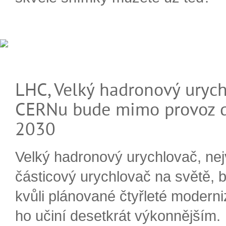
LHC, Velký hadronový urych
CERNu bude mimo provoz d
2030
Velký hadronový urychlovač, nej
částicový urychlovač na světě, 
kvůli plánované čtyřleté moderni
ho učiní desetkrát výkonnějším.