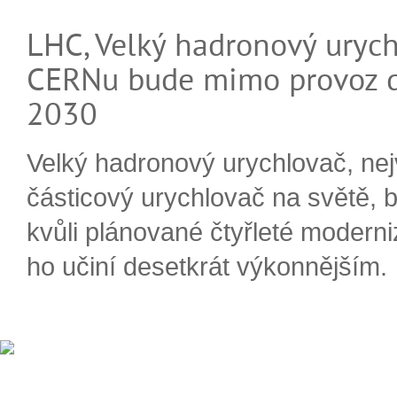
LHC, Velký hadronový urych
CERNu bude mimo provoz d
2030
Velký hadronový urychlovač, nej
částicový urychlovač na světě, 
kvůli plánované čtyřleté moderni
ho učiní desetkrát výkonnějším.