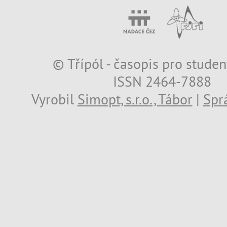
© Třípól - časopis pro studen
ISSN 2464-7888
Vyrobil
Simopt, s.r.o., Tábor
|
Spr