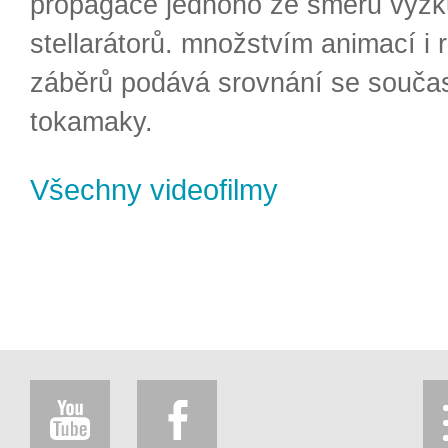
propagace jednoho ze směrů výzk
stellarátorů. množstvím animací i 
záběrů podává srovnání se souča
tokamaky.
Všechny videofilmy