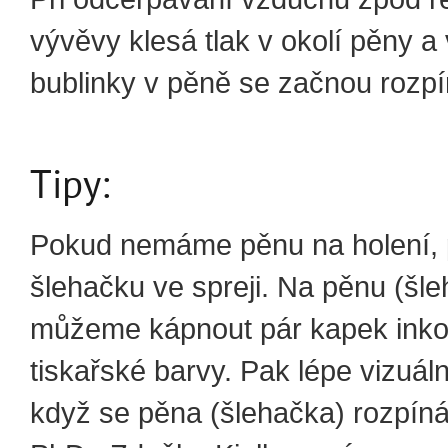
vývěvy klesá tlak v okolí pěny 
bublinky v pěně se začnou rozpí
Tipy:
Pokud nemáme pěnu na holení, 
šlehačku ve spreji. Na pěnu (šl
můžeme kápnout pár kapek inko
tiskařské barvy. Pak lépe vizuál
když se pěna (šlehačka) rozpíná