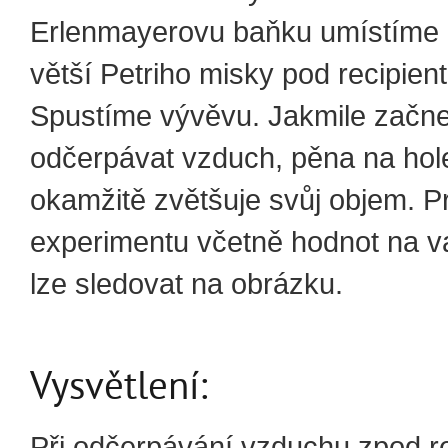
Erlenmayerovu baňku umístíme 
větší Petriho misky pod recipie
Spustíme vývěvu. Jakmile zač
odčerpávat vzduch, pěna na hol
okamžitě zvětšuje svůj objem. 
experimentu včetně hodnot na 
lze sledovat na obrázku.
Vysvětlení:
Při odčerpávání vzduchu zpod re