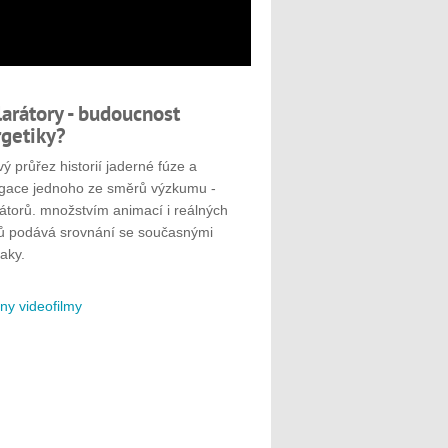
larátory - budoucnost
getiky?
ý průřez historií jaderné fúze a
gace jednoho ze směrů výzkumu -
rátorů. množstvím animací i reálných
ů podává srovnání se současnými
aky.
ny videofilmy