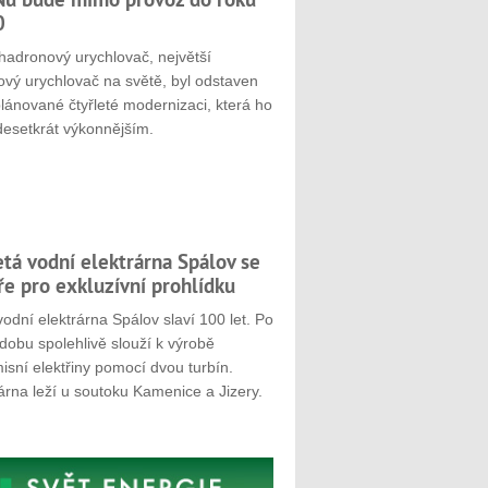
0
hadronový urychlovač, největší
ový urychlovač na světě, byl odstaven
plánované čtyřleté modernizaci, která ho
desetkrát výkonnějším.
etá vodní elektrárna Spálov se
ře pro exkluzívní prohlídku
odní elektrárna Spálov slaví 100 let. Po
dobu spolehlivě slouží k výrobě
sní elektřiny pomocí dvou turbín.
árna leží u soutoku Kamenice a Jizery.