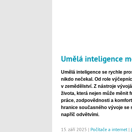
Umělá inteligence me
Umělá inteligence se rychle pros
nikdo nečekal. Od role výčepníc
v zemědělství. Z nástroje vývo
života, která nejen může měnit f
práce, zodpovědnosti a komfortu.
hranice současného vývoje se s n
napříč odvětvími.
15. září 2025 |
Počítače a internet
|