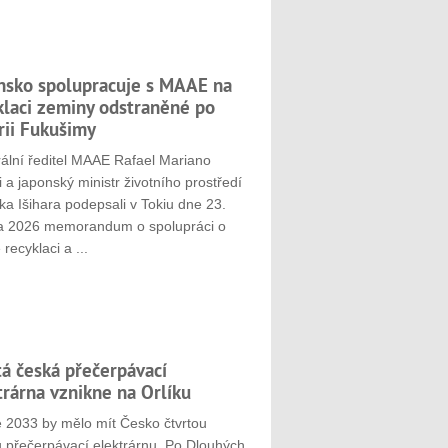
nsko spolupracuje s MAAE na
klaci zeminy odstraněné po
rii Fukušimy
ální ředitel MAAE Rafael Mariano
 a japonský ministr životního prostředí
ka Išihara podepsali v Tokiu dne 23.
a 2026 memorandum o spolupráci o
 recyklaci a ...
tá česká přečerpávací
trárna vznikne na Orlíku
e 2033 by mělo mít Česko čtvrtou
u přečerpávací elektrárnu. Po Dlouhých