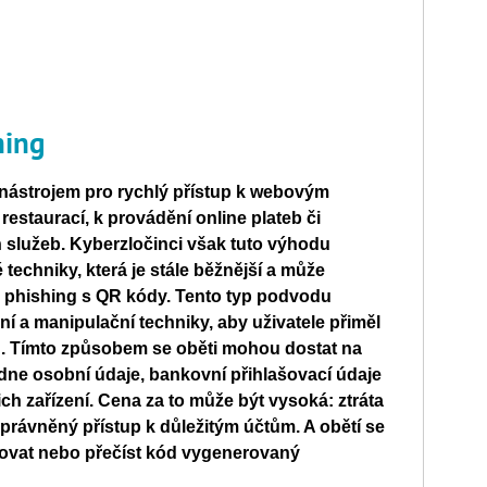
hing
nástrojem pro rychlý přístup k webovým
estaurací, k provádění online plateb či
h služeb. Kyberzločinci však tuto výhodu
 techniky, která je stále běžnější a může
e: phishing s QR kódy. Tento typ podvodu
í a manipulační techniky, aby uživatele přiměl
. Tímto způsobem se oběti mohou dostat na
adne osobní údaje, bankovní přihlašovací údaje
ch zařízení. Cena za to může být vysoká: ztráta
právněný přístup k důležitým účtům. A obětí se
novat nebo přečíst kód vygenerovaný