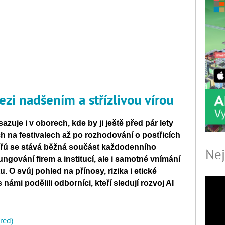
zi nadšením a střízlivou vírou
azuje i v oborech, kde by ji ještě před pár lety
h na festivalech až po rozhodování o postřicích
jářů se stává běžná součást každodenního
Nej
ungování firem a institucí, ale i samotné vnímání
 O svůj pohled na přínosy, rizika i etické
ámi podělili odborníci, kteří sledují rozvoj AI
(red)