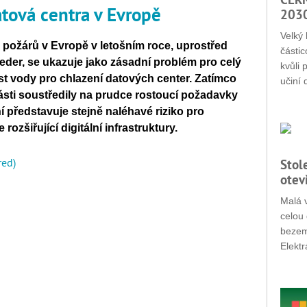
tová centra v Evropě
203
Velký 
požárů v Evropě v letošním roce, uprostřed
částic
eder, se ukazuje jako zásadní problém pro celý
kvůli 
t vody pro chlazení datových center. Zatímco
učiní 
ásti soustředily na prudce rostoucí požadavky
í představuje stejně naléhavé riziko pro
rozšiřující digitální infrastruktury.
red)
Stol
otev
Malá v
celou 
bezemi
Elektr