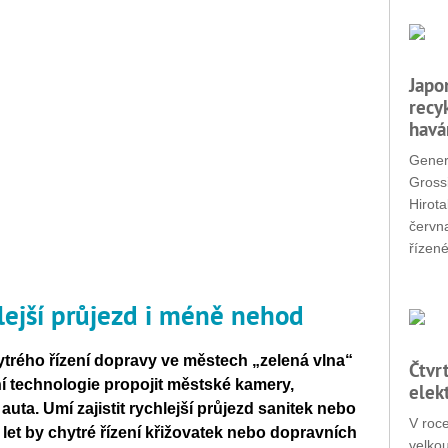
Japo
recy
havá
Gener
Grossi
Hirota
červn
řízené
hlejší průjezd i méně nehod
ytrého řízení dopravy ve městech „zelená vlna“
Čtvr
 technologie propojit městské kamery,
elek
auta. Umí zajistit rychlejší průjezd sanitek nebo
V roc
 let by chytré řízení křižovatek nebo dopravních
velko