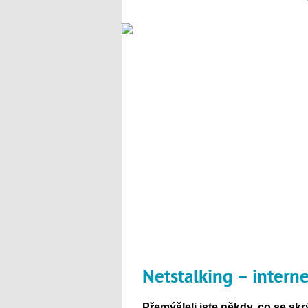
Netstalking – intern
Přemýšleli jste někdy, co se s