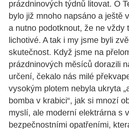
prázdninových týdnů litovat. O 
bylo již mnoho napsáno a ještě 
a nutno podotknout, že ne vždy t
lichotivé. A tak i my jsme byli zvě
skutečnost. Když jsme na přelo
prázdninových měsíců dorazili n
určení, čekalo nás milé překvap
vysokým plotem nebyla ukryta 
bomba v krabici“, jak si mnozí ob
myslí, ale moderní elektrárna s
bezpečnostními opatřeními, kter