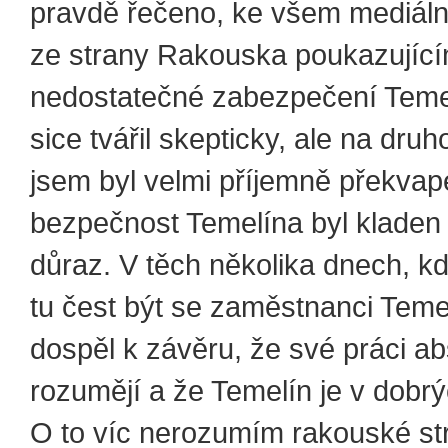
pravdě řečeno, ke všem mediál
ze strany Rakouska poukazujíc
nedostatečné zabezpečení Teme
sice tvářil skepticky, ale na dru
jsem byl velmi příjemně překvap
bezpečnost Temelína byl kladen 
důraz. V těch několika dnech, k
tu čest být se zaměstnanci Teme
dospěl k závěru, že své práci ab
rozumějí a že Temelín je v dobr
O to víc nerozumím rakouské str