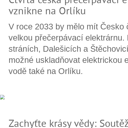
vznikne na Orlíku
V roce 2033 by mělo mít Česko 
velkou přečerpávací elektrárnu.
stráních, Dalešicích a Štěchovi
možné uskladňovat elektrickou e
vodě také na Orlíku.
Zachyťte krásy vědy: Soutěž