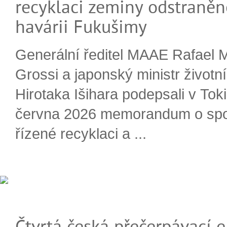
recyklaci zeminy odstraněn
havárii Fukušimy
Generální ředitel MAAE Rafael 
Grossi a japonský ministr životn
Hirotaka Išihara podepsali v Tok
června 2026 memorandum o spo
řízené recyklaci a ...
Čtvrtá česká přečerpávací e