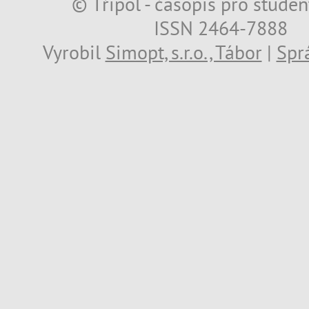
© Třípól - časopis pro studen
ISSN 2464-7888
Vyrobil
Simopt, s.r.o., Tábor
|
Spr