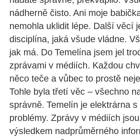
nádherně čisto. Ani moje babička
nemohla uklidit lépe. Další věcí 
disciplína, jaká všude vládne. Vš
jak má. Do Temelína jsem jel tro
zprávami v médiích. Každou chví
něco teče a vůbec to prostě neje
Tohle byla třetí věc – všechno n
správně. Temelín je elektrárna s
problémy. Zprávy v médiích jso
výsledkem nadprůměrného info