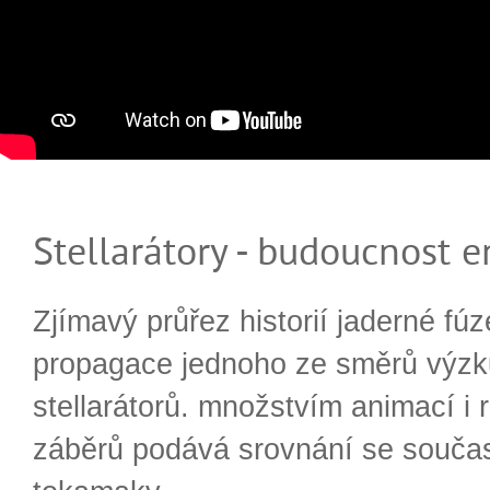
Stellarátory - budoucnost e
Zjímavý průřez historií jaderné fúz
propagace jednoho ze směrů výzk
stellarátorů. množstvím animací i 
záběrů podává srovnání se souča