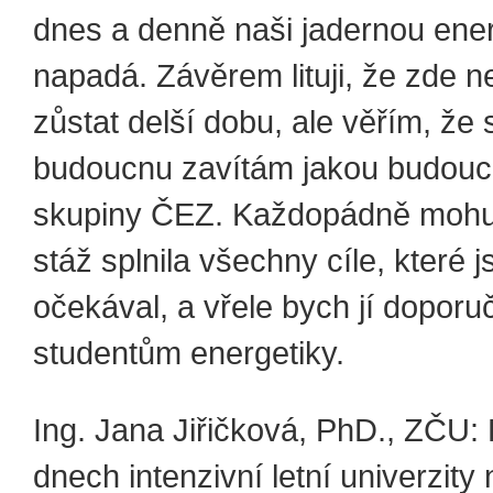
dnes a denně naši jadernou ene
napadá. Závěrem lituji, že zde 
zůstat delší dobu, ale věřím, že
budoucnu zavítám jakou budouc
skupiny ČEZ. Každopádně mohu ř
stáž splnila všechny cíle, které 
očekával, a vřele bych jí doporu
studentům energetiky.
Ing. Jana Jiřičková, PhD., ZČU: 
dnech intenzivní letní univerzit