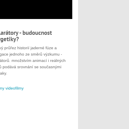
larátory - budoucnost
getiky?
ý průřez historií jaderné fúze a
gace jednoho ze směrů výzkumu -
rátorů. množstvím animací i reálných
ů podává srovnání se současnými
aky.
ny videofilmy