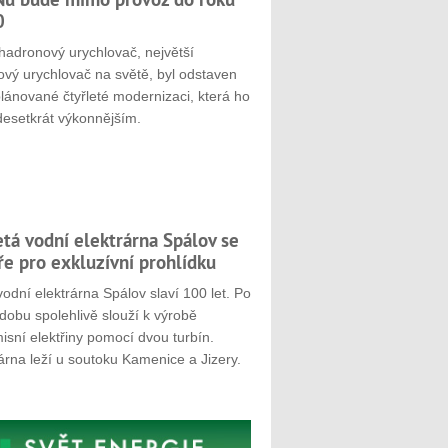
0
hadronový urychlovač, největší
ový urychlovač na světě, byl odstaven
plánované čtyřleté modernizaci, která ho
desetkrát výkonnějším.
etá vodní elektrárna Spálov se
ře pro exkluzívní prohlídku
odní elektrárna Spálov slaví 100 let. Po
dobu spolehlivě slouží k výrobě
sní elektřiny pomocí dvou turbín.
árna leží u soutoku Kamenice a Jizery.