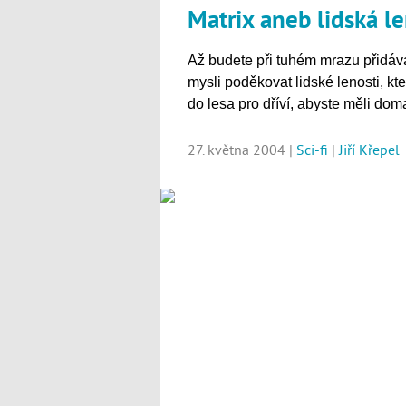
Matrix aneb lidská l
Až budete při tuhém mrazu přidáva
mysli poděkovat lidské lenosti, kt
do lesa pro dříví, abyste měli doma
27. května 2004 |
Sci-fi
|
Jiří Křepel