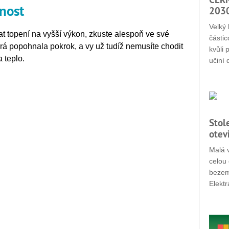
enost
203
Velký 
t topení na vyšší výkon, zkuste alespoň ve své
částic
erá popohnala pokrok, a vy už tudíž nemusíte chodit
kvůli 
 teplo.
učiní 
Stol
otev
Malá v
celou 
bezemi
Elektr