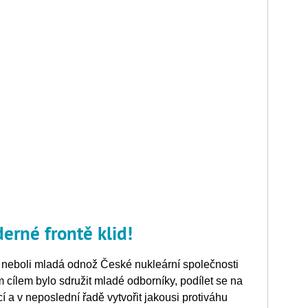
erné frontě klid!
neboli mladá odnož České nukleární společnosti
m cílem bylo sdružit mladé odborníky, podílet se na
a v neposlední řadě vytvořit jakousi protiváhu