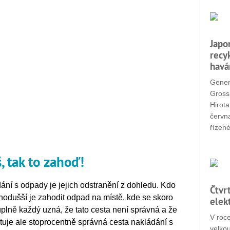
Japo
recy
havá
Gener
Grossi
Hirota
červn
řízené
, tak to zahoď!
í s odpady je jejich odstranění z dohledu. Kdo
Čtvr
dnodušší je zahodit odpad na místě, kde se skoro
elek
úplně každý uzná, že tato cesta není správná a že
V roc
tuje ale stoprocentně správná cesta nakládání s
velko