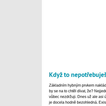
Když to nepotřebuješ
Základním hybným prvkem nakládán
by se na to chtěl dívat, že? Nejje
vůbec nezdržuji. Dnes už ale asi 
je docela hodně bezohledná. Exis