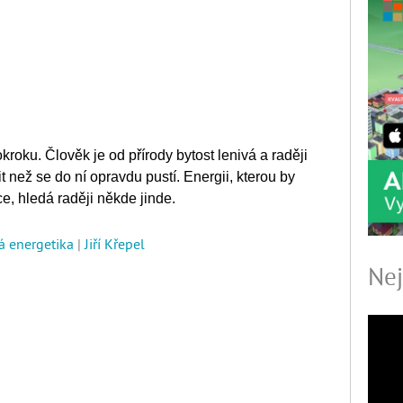
kroku. Člověk je od přírody bytost lenivá a raději
it než se do ní opravdu pustí. Energii, kterou by
, hledá raději někde jinde.
ká energetika
|
Jiří Křepel
Nej