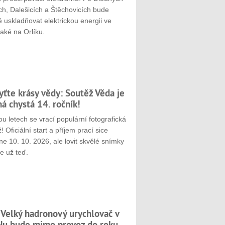
ch, Dalešicích a Štěchovicích bude
 uskladňovat elektrickou energii ve
aké na Orlíku.
yťte krásy vědy: Soutěž Věda je
ná chystá 14. ročník!
u letech se vrací populární fotografická
! Oficiální start a příjem prací sice
e 10. 10. 2026, ale lovit skvělé snímky
e už teď.
 Velký hadronový urychlovač v
u bude mimo provoz do roku