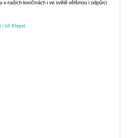
ou v našich končinách i ve světě většinou i odpůrci
í
|
Jiří Křepel