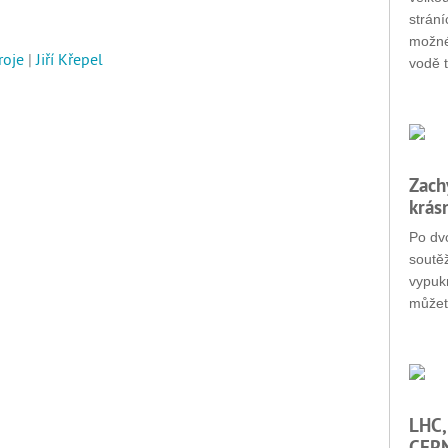
strání
možné
roje
|
Jiří Křepel
vodě t
Zach
krás
Po dvo
soutěž
vypukn
můžet
LHC,
CERN