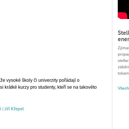
Stel
ener
Zjímav
propa
stella
záběr
tokam
 že vysoké školy či univerzity pořádají o
si krátké kurzy pro studenty, kteří se na takovéto
Všech
í
|
Jiří Křepel