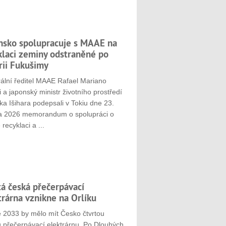
nsko spolupracuje s MAAE na
klaci zeminy odstraněné po
rii Fukušimy
ální ředitel MAAE Rafael Mariano
 a japonský ministr životního prostředí
ka Išihara podepsali v Tokiu dne 23.
a 2026 memorandum o spolupráci o
 recyklaci a ...
tá česká přečerpávací
trárna vznikne na Orlíku
e 2033 by mělo mít Česko čtvrtou
u přečerpávací elektrárnu. Po Dlouhých