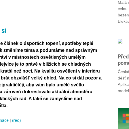
Malá v
celou 
bezemi
Elektr
 si
 článek o úsporách topení, spotřeby teplé
ošek změníme téma a podumáme nad správným
Před
ráví v místnostech osvětlených umělým
pomo
ejvíce je to právě v blížících se chladných
ratší než noci. Na kvalitu osvětlení v interiéru
Česká
brát obzvlášť velký ohled. Na co si dát pozor a
déšť n
Aplik
ejpraktičtěji, aby vám bylo umělé světlo
modely
 zároveň dokreslovalo aktuální atmosféru
ktických rad. A také se zamyslíme nad
tla.
rmace
|
(red)