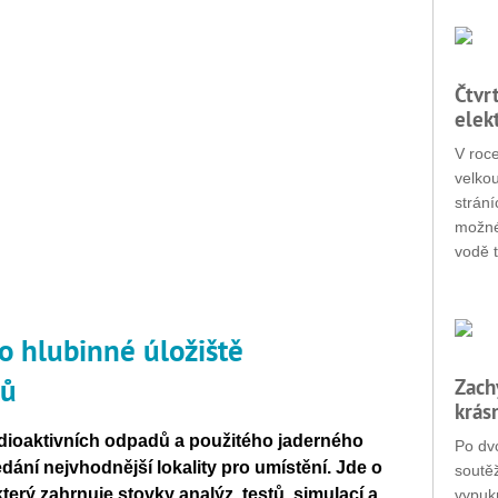
Čtvr
elek
V roc
velko
strání
možné
vodě t
o hlubinné úložiště
dů
Zach
krás
adioaktivních odpadů a použitého jaderného
Po dvo
ledání nejvhodnější lokality pro umístění. Jde o
soutěž
který zahrnuje stovky analýz, testů, simulací a
vypukn