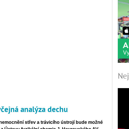
Nej
čejná analýza dechu
nemocnění střev a trávicího ústrojí bude možné