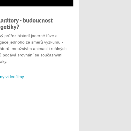
larátory - budoucnost
getiky?
ý průřez historií jaderné fúze a
gace jednoho ze směrů výzkumu -
rátorů. množstvím animací i reálných
ů podává srovnání se současnými
aky.
ny videofilmy