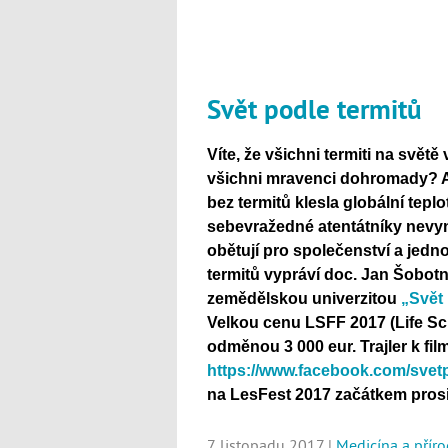
Svět podle termitů
V
íte, že všichni termiti na svět
všichni mravenci dohromady? A 
bez termitů klesla globální tepl
sebevražedné atentátníky nevynal
obětují pro společenství a je
termitů vypráví doc. Jan Šobo
zemědělskou univerzitou
„Svět 
Velkou cenu LSFF 2017 (Life Sci
odměnou 3 000 eur.
Trajler k fi
https://www.facebook.com/svet
na LesFest 2017 začátkem pros
7. listopadu 2017 |
Medicína a přír