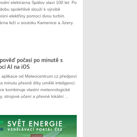
odní elektrárna Spálov slaví 100 let. Po
dobu spolehlivě slouží k výrobě
sní elektřiny pomocí dvou turbín.
árna leží u soutoku Kamenice a Jizery.
pověď počasí po minutě s
cí AI na iOS
 aplikace od Meteocentrum.cz předpoví
a minutu přesně díky umělé inteligenci.
ace kombinuje vlastní meteorologické
, strojové učení a přesné lokální ...