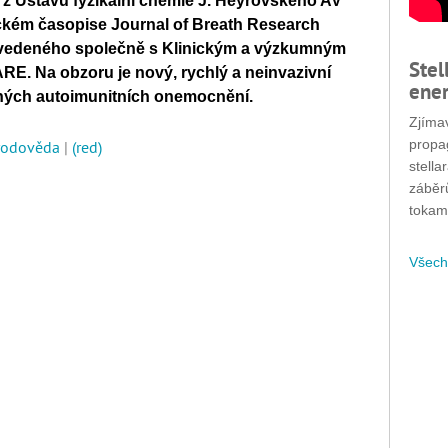
 z Ústavu fyzikální chemie J. Heyrovského AV
ckém časopise Journal of Breath Research
vedeného společně s Klinickým a výzkumným
Stel
RE. Na obzoru je nový, rychlý a neinvazivní
ener
ých autoimunitních onemocnění.
Zjímav
propa
írodověda
|
(red)
stella
záběr
tokam
Všech