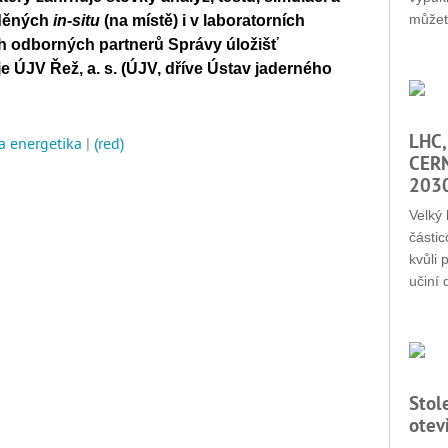
můžet
děných
in-situ
(na místě)
i v laboratorních
h odborných partnerů Správy úložišť
 ÚJV Řež, a. s. (ÚJV, dříve Ústav jaderného
LHC,
 a energetika
|
(red)
CERN
203
Velký 
částic
kvůli 
učiní 
Stol
otev