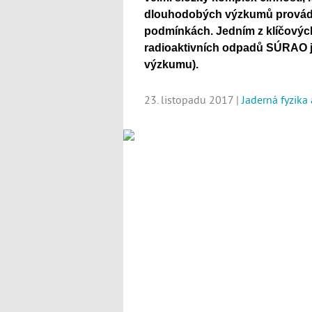
dlouhodobých výzkumů prová
podmínkách. Jedním z klíčovýc
radioaktivních odpadů SÚRAO je
výzkumu).
23. listopadu 2017 |
Jaderná fyzika