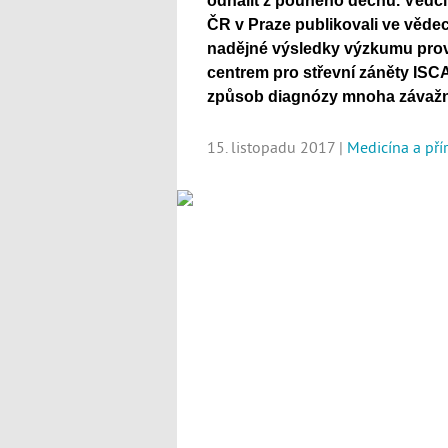
odhalit z pouhého dechu. Vědci
ČR v Praze publikovali ve věde
nadějné výsledky výzkumu pro
centrem pro střevní záněty ISCA
způsob diagnózy mnoha závažn
15. listopadu 2017 |
Medicína a př