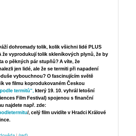
ě váží dohromady tolik, kolik všichni lidé PLUS
že vyprodukují tolik skleníkových plynů, že by
ota o pěkných pár stupňů? A víte, že
ezli jen lidé, ale že se
termiti při napadení
dnoduše vybouchnou?
O fascinujícím světě
tník ve filmu koprodukovaném Českou
podle termitů“,
který 19. 10. vyhrál letošní
ences Film Festival) spojenou s finanční
lmu najdete např. zde:
podletermitu
/, celý film uvidíte v Hradci Králové
ince.
odověda
|
(red)