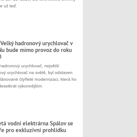
e už teď.
 Velký hadronový urychlovač v
u bude mimo provoz do roku
0
hadronový urychlovač, největší
ový urychlovač na světě, byl odstaven
plánované čtyřleté modernizaci, která ho
desetkrát výkonnějším.
etá vodní elektrárna Spálov se
ře pro exkluzívní prohlídku