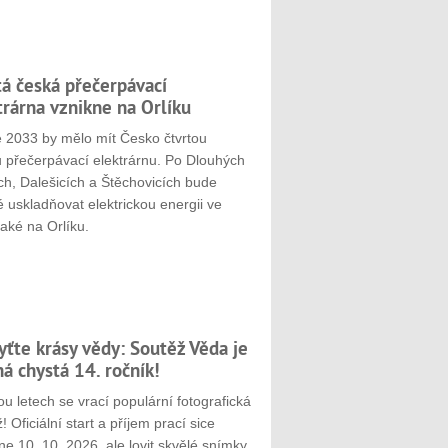
tá česká přečerpávací
trárna vznikne na Orlíku
e 2033 by mělo mít Česko čtvrtou
u přečerpávací elektrárnu. Po Dlouhých
ch, Dalešicích a Štěchovicích bude
 uskladňovat elektrickou energii ve
aké na Orlíku.
yťte krásy vědy: Soutěž Věda je
ná chystá 14. ročník!
u letech se vrací populární fotografická
! Oficiální start a příjem prací sice
e 10. 10. 2026, ale lovit skvělé snímky