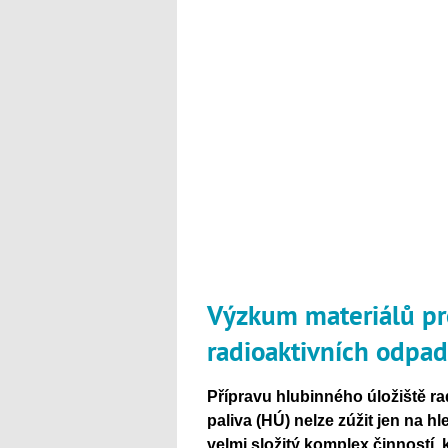
Výzkum materiálů pr
radioaktivních odpa
Přípravu hlubinného úložiště r
paliva (HÚ) nelze zúžit jen na h
velmi složitý komplex činností, 