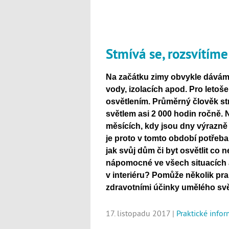
Stmívá se, rozsvítíme
Na začátku zimy obvykle dáváme
vody, izolacích apod. Pro let
osvětlením. Průměrný člověk st
světlem asi 2 000 hodin ročně. N
měsících, kdy jsou dny výrazně k
je proto v tomto období potřeba 
jak svůj dům či byt osvětlit co n
nápomocné ve všech situacích a
v interiéru? Pomůže několik pra
zdravotními účinky umělého svě
17. listopadu 2017 |
Praktické info