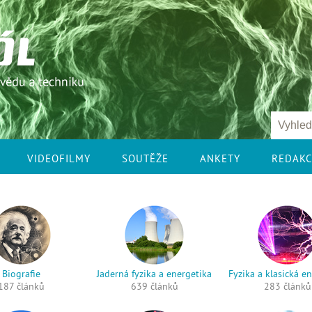
VIDEOFILMY
SOUTĚŽE
ANKETY
REDAK
Biografie
Jaderná fyzika a energetika
Fyzika a klasická e
187 článků
639 článků
283 článků