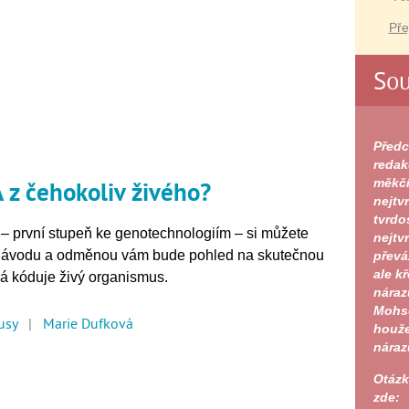
Pře
Sou
Předc
redak
A z čehokoliv živého?
měkčí
nejtv
tvrdo
 – první stupeň ke genotechnologiím – si můžete
nejtvr
 návodu a odměnou vám bude pohled na skutečnou
převá
ale k
rá kóduje živý organismus.
náraz
Mohso
usy
|
Marie Dufková
houže
náraz
Otázk
zde: