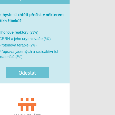
 byste si chtěli přečíst v některém
štích článků?
Thoriové reaktory
(23%)
CERN a jeho urychlovače
(8%)
Protonová terapie
(2%)
Přeprava jaderných a radioaktivních
materiálů
(8%)