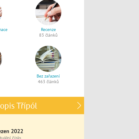
mace
Recenze
83 článků
Bez zařazení
463 článků
opis Třípól
ezen 2022
tuální číslo