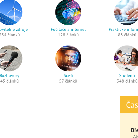
vitelné zdroje
Počítače a internet
Praktické infor
234 článků
128 článků
83 článků
Rozhovory
Sci-fi
Studenti
45 článků
57 článků
348 článků
Čas
Bř
Ak