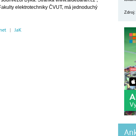
 Fakulty elektrotechniky ČVUT, má jednoduchý
Zdroj
rnet
|
JaK
Ank