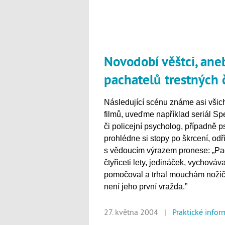
Novodobí věštci, ane
pachatelů trestných 
Následující scénu známe asi všic
filmů, uveďme například seriál Spe
či policejní psycholog, případně ps
prohlédne si stopy po škrcení, od
s vědoucím výrazem pronese: „Pac
čtyřiceti lety, jedináček, vychováv
pomočoval a trhal mouchám nožičky,
není jeho první vražda.”
27. května 2004 |
Praktické infor