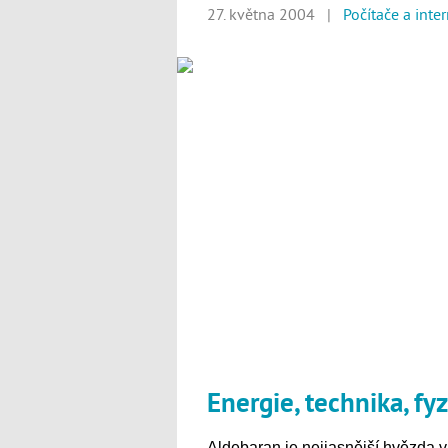
27. května 2004 |
Počítače a inte
Energie, technika, fyz
Aldebaran je nejjasnější hvězda 