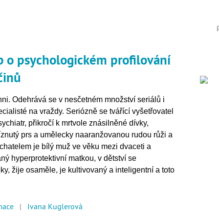
b o psychologickém profilování
činů
hni. Odehrává se v nesčetném množství seriálů i
cialisté na vraždy. Seriózně se tvářící vyšetřovatel
ychiatr, přikročí k mrtvole znásilněné dívky,
říznutý prs a umělecky naaranžovanou rudou růži a
hatelem je bílý muž ve věku mezi dvaceti a
aný hyperprotektivní matkou, v dětství se
 žije osaměle, je kultivovaný a inteligentní a toto
mace
|
Ivana Kuglerová