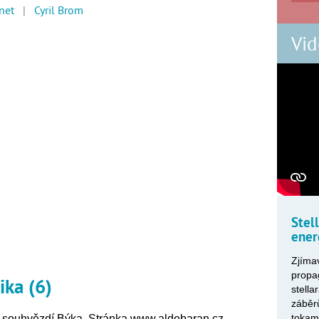
rnet
|
Cyril Brom
Vid
Stel
ener
Zjímav
propa
ika (6)
stella
záběr
tokam
v souhvězdí Býka. Stránka www.aldebaran.cz ,