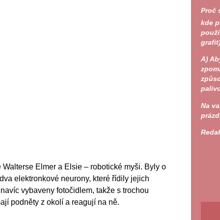
Proč 
kde p
použí
grafit
A)
Aby
zpoma
způso
paliv
Na va
prázd
Reda
 Walterse Elmer a Elsie – robotické myši. Byly o
va elektronkové neurony, které řídily jejich
 navíc vybaveny fotočidlem, takže s trochou
jí podněty z okolí a reagují na ně.