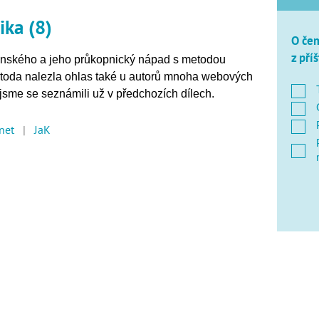
ika (8)
O čem
z pří
ského a jeho průkopnický nápad s metodou
etoda nalezla ohlas také u autorů mnoha webových
 jsme se seznámili už v předchozích dílech.
rnet
|
JaK