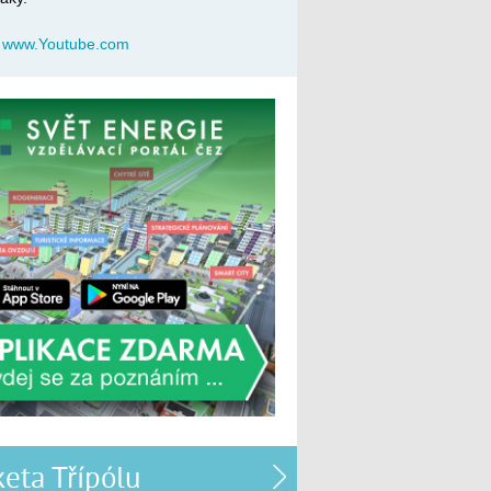
:
www.Youtube.com
eta Třípólu