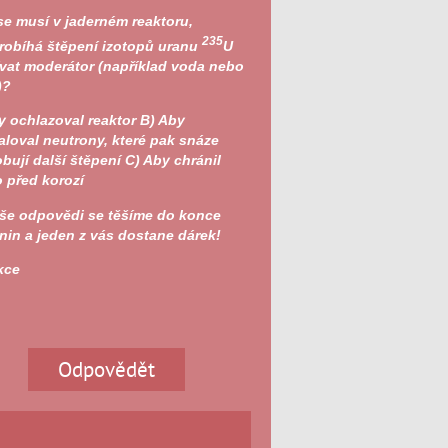
se musí v jaderném reaktoru,
235
robíhá štěpení izotopů uranu
U
vat moderátor (například voda nebo
)?
 ochlazoval reaktor
B)
Aby
loval neutrony, které pak snáze
bují další štěpení
C)
Aby chránil
o před korozí
še odpovědi se těšíme do konce
nin a jeden z vás dostane dárek!
kce