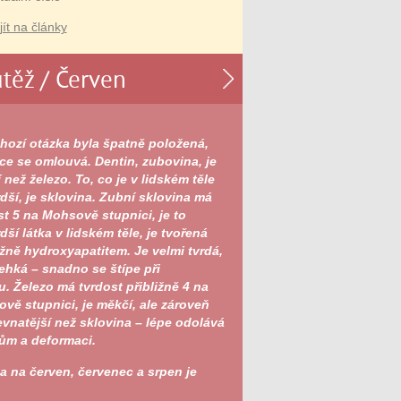
jít na články
těž / Červen
hozí otázka byla špatně položená,
ce se omlouvá. Dentin, zubovina, je
 než železo. To, co je v lidském těle
rdší, je sklovina. Zubní sklovina má
st 5 na Mohsově stupnici, je to
dší látka v lidském těle, je tvořená
žně hydroxyapatitem. Je velmi tvrdá,
řehká – snadno se štípe při
u. Železo má tvrdost přibližně 4 na
vě stupnici, je měkčí, ale zároveň
vnatější než sklovina – lépe odolává
ům a deformaci.
a na červen, červenec a srpen je