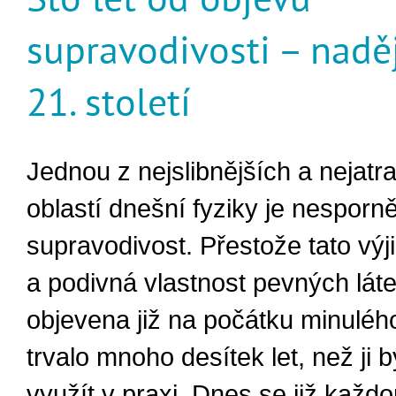
supravodivosti – nadě
21. století
Jednou z nejslibnějších a nejatra
oblastí dnešní fyziky je nesporn
supravodivost. Přestože tato vý
a podivná vlastnost pevných láte
objevena již na počátku minulého 
trvalo mnoho desítek let, než ji
využít v praxi. Dnes se již každ