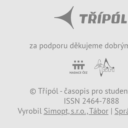
za podporu děkujeme dobrým
© Třípól - časopis pro studen
ISSN 2464-7888
Vyrobil
Simopt, s.r.o., Tábor
|
Spr