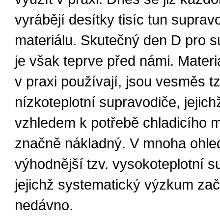
vyrábějí desítky tisíc tun supra
materiálu. Skutečný den D pro s
je však teprve před námi. Materiá
v praxi používají, jsou vesměs tz
nízkoteplotní supravodiče, jejic
vzhledem k potřebě chladicího m
značně nákladný. V mnoha ohle
výhodnější tzv. vysokoteplotní s
jejichž systematický výzkum zač
nedávno.