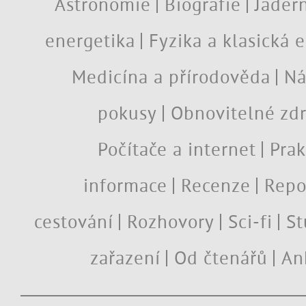
Astronomie
Biografie
Jadern
energetika
Fyzika a klasická 
Medicína a přírodověda
Ná
pokusy
Obnovitelné zdr
Počítače a internet
Prak
informace
Recenze
Repo
cestování
Rozhovory
Sci-fi
St
zařazení
Od čtenářů
An