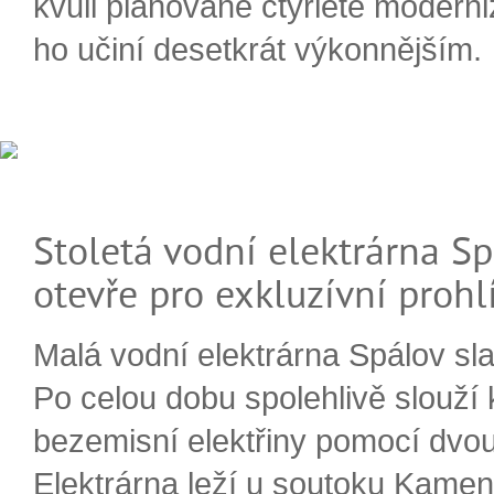
kvůli plánované čtyřleté moderni
ho učiní desetkrát výkonnějším.
Stoletá vodní elektrárna Sp
otevře pro exkluzívní prohl
Malá vodní elektrárna Spálov slav
Po celou dobu spolehlivě slouží
bezemisní elektřiny pomocí dvou
Elektrárna leží u soutoku Kameni