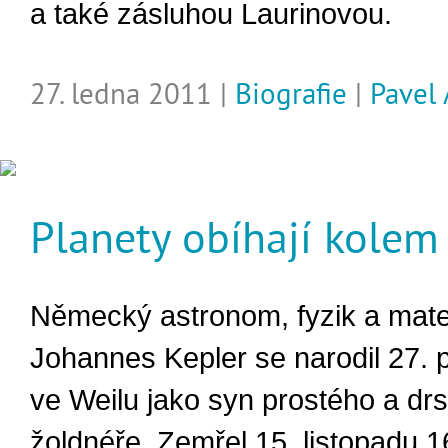
a také zásluhou Laurinovou.
27. ledna 2011 |
Biografie
|
Pavel
Planety obíhají kole
Německý astronom, fyzik a mat
Johannes Kepler se narodil 27. 
ve Weilu jako syn prostého a dr
žoldnéře. Zemřel 15. listopadu 