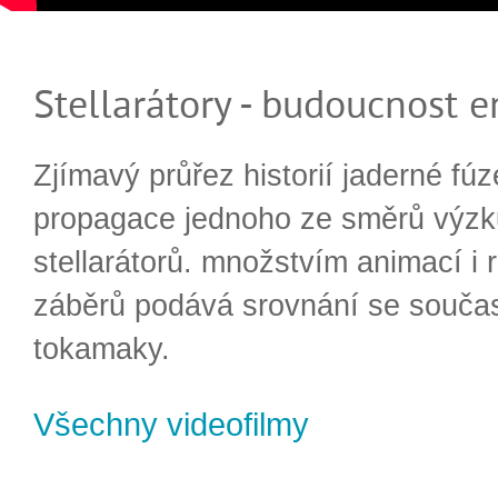
Stellarátory - budoucnost e
Zjímavý průřez historií jaderné fúz
propagace jednoho ze směrů výzk
stellarátorů. množstvím animací i 
záběrů podává srovnání se souča
tokamaky.
Všechny videofilmy