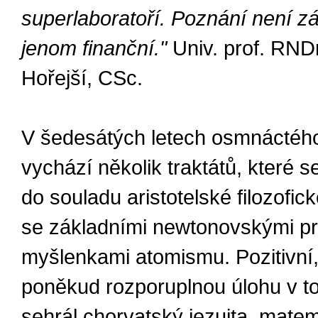
superlaboratoří. Poznání není zál
jenom finanční."
Univ. prof. RND
Hořejší, CSc.
V šedesátých letech osmnáctého 
vychází několik traktátů, které s
do souladu aristotelské filozofic
se základními newtonovskými pr
myšlenkami atomismu. Pozitivní,
poněkud rozporuplnou úlohu v t
sehrál chorvatský jezuita, matema