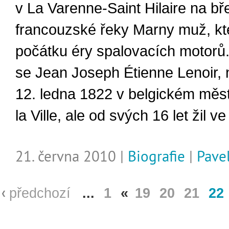
v La Varenne-Saint Hilaire na bř
francouzské řeky Marny muž, kte
počátku éry spalovacích motorů
se Jean Joseph Étienne Lenoir, 
12. ledna 1822 v belgickém mě
la Ville, ale od svých 16 let žil ve
21. června 2010 |
Biografie
|
Pave
předchozí
...
1
«
19
20
21
22