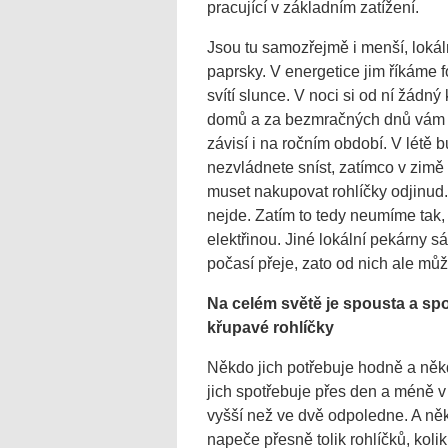
pracující v základním zatížení.
Jsou tu samozřejmě i menší, lokál
paprsky. V energetice jim říkáme 
svítí slunce. V noci si od ní žádný 
domů a za bezmračných dnů vám bu
závisí i na ročním období. V létě b
nezvládnete sníst, zatímco v zim
muset nakupovat rohlíčky odjinud. 
nejde. Zatím to tedy neumíme tak,
elektřinou. Jiné lokální pekárny sá
počasí přeje, zato od nich ale můž
Na celém sv
ětě je spousta a spo
k
řupav
é rohlí
čky
Někdo jich potřebuje hodně a něk
jich spotřebuje přes den a méně v
vyšší než ve dvě odpoledne. A něk
napeče přesně tolik rohlíčků, kolik