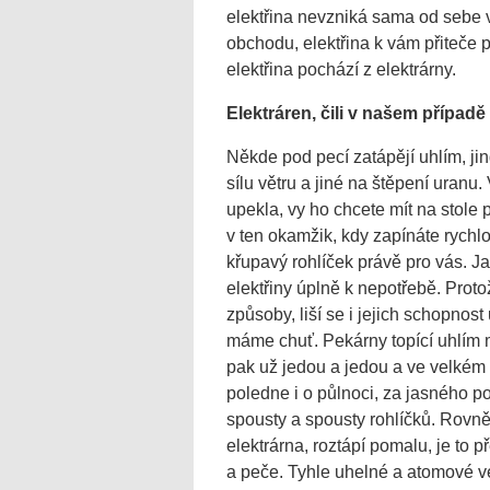
elektřina nevzniká sama od sebe v
obchodu, elektřina k vám přiteče 
elektřina pochází z elektrárny.
Elektráren,
čili v našem př
ípad
ě
Někde pod pecí zatápějí uhlím, ji
sílu větru a jiné na štěpení uranu
upekla, vy ho chcete mít na stole 
v ten okamžik, kdy zapínáte rychl
křupavý rohlíček právě pro vás. Jak
elektřiny úplně k nepotřebě. Prot
způsoby, liší se i jejich schopnos
máme chuť. Pekárny topící uhlím mu
pak už jedou a jedou a ve velkém c
poledne i o půlnoci, za jasného po
spousty a spousty rohlíčků. Rovně
elektrárna, roztápí pomalu, je to 
a peče. Tyhle uhelné a atomové ve