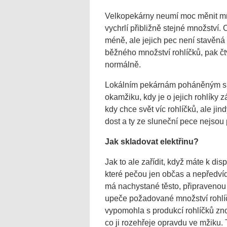
Velkopekárny neumí moc měnit mno
vychrlí přibližně stejné množství.
méně, ale jejich pec není stavěn
běžného množství rohlíčků, pak čt
normálně.
Lokálním pekárnám poháněným slu
okamžiku, kdy je o jejich rohlíky 
kdy chce svět víc rohlíčků, ale ji
dost a ty ze sluneční pece nejsou
Jak skladovat elektřinu?
Jak to ale zařídit, když máte k di
které pečou jen občas a nepředvída
má nachystané těsto, připravenou 
upeče požadované množství rohlíč
vypomohla s produkcí rohlíčků zn
co ji rozehřeje opravdu ve mžiku