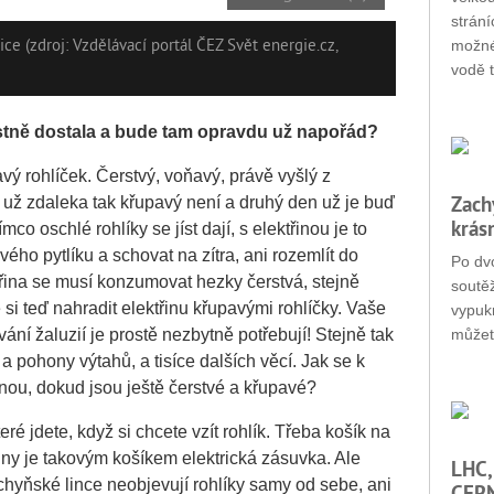
strání
ce (zdroj: Vzdělávací portál ČEZ Svět energie.cz,
možné
vodě t
stn
ě dostala a bude tam opravdu už napoř
ád?
vý rohlíček. Čerstvý, voňavý, právě vyšlý z
Zach
r už zdaleka tak křupavý není a druhý den už je buď
krás
o oschlé rohlíky se jíst dají, s elektřinou je to
ového pytlíku a schovat na zítra, ani rozemlít do
Po dvo
třina se musí konzumovat hezky čerstvá, stejně
soutěž
 si teď nahradit elektřinu křupavými rohlíčky. Vaše
vypukn
ání žaluzií je prostě nezbytně potřebují! Stejně tak
můžet
 a pohony výtahů, a tisíce dalších věcí. Jak se k
anou, dokud jsou ještě čerstvé a křupavé?
ré jdete, když si chcete vzít rohlík. Třeba košík na
řiny je takovým košíkem elektrická zásuvka. Ale
LHC,
uchyňské lince neobjevují rohlíky samy od sebe, ani
CERN