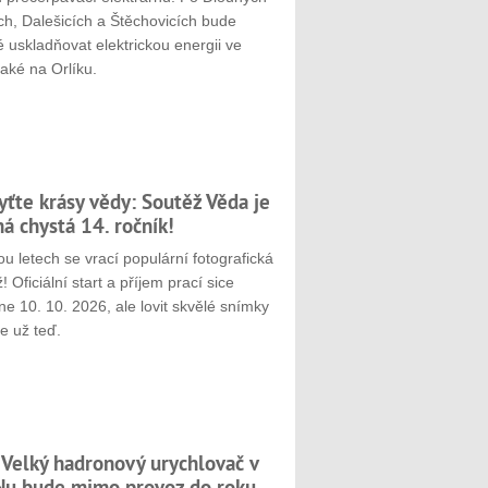
ch, Dalešicích a Štěchovicích bude
 uskladňovat elektrickou energii ve
aké na Orlíku.
yťte krásy vědy: Soutěž Věda je
ná chystá 14. ročník!
u letech se vrací populární fotografická
! Oficiální start a příjem prací sice
e 10. 10. 2026, ale lovit skvělé snímky
e už teď.
 Velký hadronový urychlovač v
u bude mimo provoz do roku