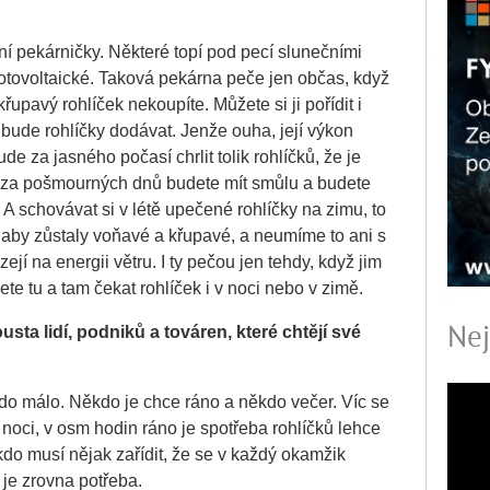
ní pekárničky. Některé topí pod pecí slunečními
fotovoltaické. Taková pekárna peče jen občas, když
křupavý rohlíček nekoupíte. Můžete si ji pořídit i
de rohlíčky dodávat. Jenže ouha, její výkon
ude za jasného počasí chrlit tolik rohlíčků, že je
ě za pošmourných dnů budete mít smůlu a budete
A schovávat si v létě upečené rohlíčky na zimu, to
 aby zůstaly voňavé a křupavé, a neumíme to ani s
zejí na energii větru. I ty pečou jen tehdy, když jim
ete tu a tam čekat rohlíček i v noci nebo v zimě.
Nej
usta lid
í, podnik
ů a tov
áren, které cht
ěj
í své
do málo. Někdo je chce ráno a někdo večer. Víc se
 noci, v osm hodin ráno je spotřeba rohlíčků lehce
do musí nějak zařídit, že se v každý okamžik
 je zrovna potřeba.