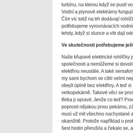
turbínu, na kterou když se pustí v
Vodní a plynové elektrárny fungují
Čím víc totiž na trh dodávají rohl
potřebujeme vyrovnávacích vodníc
tehdy, když si slunce a vítr dají o
Ve skute
čnosti potřebujeme ješ
Naše křupavé elektrické rohlíčky 
společnosti a nemůžeme si dovolit
elektřinu neustále. A také semafory
my sami bychom se cítili velmi n
obejít úplně bez elektřiny. A teď 
velkopekárně. Takové věci se pros
třeba ji opravit. Jenže co teď? P
poprosit nějakou jinou pekárnu, z
musí už mít všechno nachystané a 
okamžitě. Protože například u prob
šest hodin přerušila a čekalo se, 