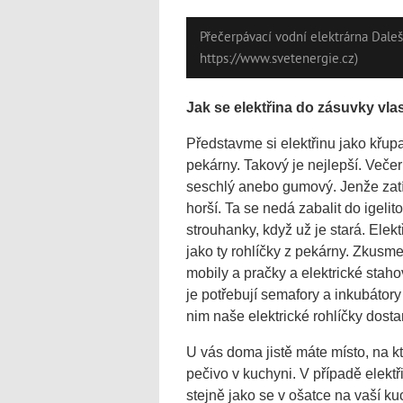
Přečerpávací vodní elektrárna Daleši
https://www.svetenergie.cz)
Jak se elekt
řina do z
ásuvky vla
Představme si elektřinu jako křupa
pekárny. Takový je nejlepší. Veče
seschlý anebo gumový. Jenže zatímc
horší. Ta se nedá zabalit do igelit
strouhanky, když už je stará. Elek
jako ty rohlíčky z pekárny. Zkusme
mobily a pračky a elektrické stahov
je potřebují semafory a inkubátory
nim naše elektrické rohlíčky dost
U vás doma jistě máte místo, na kte
pečivo v kuchyni. V případě elekt
stejně jako se v ošatce na vaší k