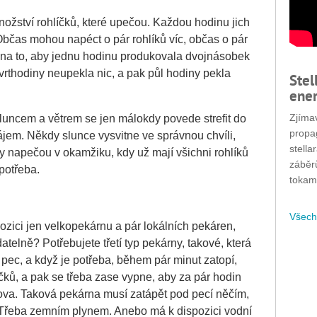
žství rohlíčků, které upečou. Každou hodinu jich
 Občas mohou napéct o pár rohlíků víc, občas o pár
á na to, aby jednu hodinu produkovala dvojnásobek
vrthodiny neupekla nic, a pak půl hodiny pekla
Stel
ener
Zjímav
ncem a větrem se jen málokdy povede strefit do
propa
zájem. Někdy slunce vysvitne ve správnou chvíli,
stella
ndy napečou v okamžiku, kdy už mají všichni rohlíků
záběr
 potřeba.
tokam
Všech
spozici jen velkopekárnu a pár lokálních pekáren,
telně? Potřebujete třetí typ pekárny, takové, která
pec, a když je potřeba, během pár minut zatopí,
ků, a pak se třeba zase vypne, aby za pár hodin
ova. Taková pekárna musí zatápět pod pecí něčím,
. Třeba zemním plynem. Anebo má k dispozici vodní