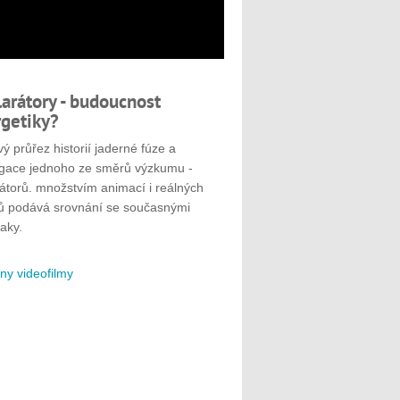
larátory - budoucnost
getiky?
ý průřez historií jaderné fúze a
gace jednoho ze směrů výzkumu -
rátorů. množstvím animací i reálných
ů podává srovnání se současnými
aky.
ny videofilmy