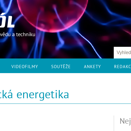
VIDEOFILMY
SOUTĚŽE
ANKETY
REDAK
cká energetika
Nej