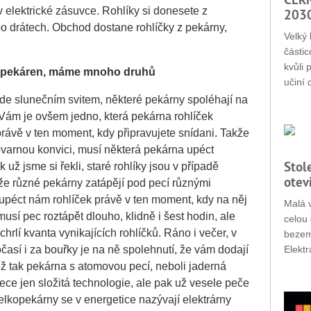
 elektrické zásuvce. Rohlíky si donesete z
203
po drátech. Obchod dostane rohlíčky z pekárny,
Velký 
částic
kvůli 
 pek
áren
, m
áme mnoho druh
ů
učiní 
nde slunečním svitem, některé pekárny spoléhají na
. Vám je ovšem jedno, která pekárna rohlíček
právě v ten moment, kdy připravujete snídani. Takže
ovarnou konvici, musí některá pekárna upéct
Stol
 už jsme si řekli, staré rohlíky jsou v případě
otev
ože různé pekárny zatápějí pod pecí různými
t upéct nám rohlíček právě v ten moment, kdy na něj
Malá v
sí pec roztápět dlouho, klidně i šest hodin, ale
celou 
hrlí kvanta vynikajících rohlíčků. Ráno i večer, v
bezemi
Elektr
časí i za bouřky je na ně spolehnutí, že vám dodají
ž tak pekárna s atomovou pecí, neboli jaderná
přece jen složitá technologie, ale pak už vesele peče
lkopekárny se v energetice nazývají elektrárny