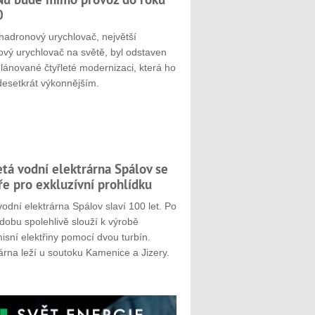
0
hadronový urychlovač, největší
ový urychlovač na světě, byl odstaven
plánované čtyřleté modernizaci, která ho
desetkrát výkonnějším.
etá vodní elektrárna Spálov se
ře pro exkluzívní prohlídku
odní elektrárna Spálov slaví 100 let. Po
dobu spolehlivě slouží k výrobě
sní elektřiny pomocí dvou turbín.
árna leží u soutoku Kamenice a Jizery.