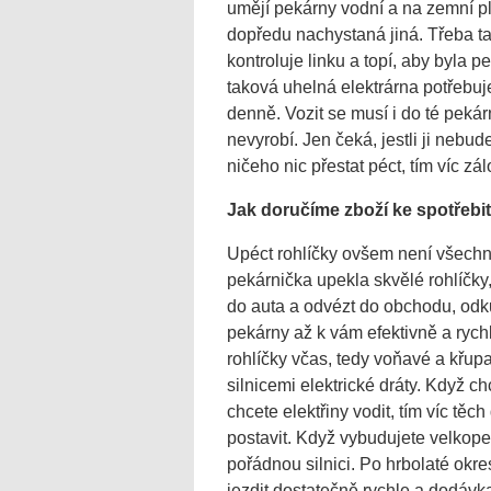
umějí pekárny vodní a na zemní pl
dopředu nachystaná jiná. Třeba ta
kontroluje linku a topí, aby byla p
taková uhelná elektrárna potřebuj
denně. Vozit se musí i do té pekárn
nevyrobí. Jen čeká, jestli ji neb
ničeho nic přestat péct, tím víc 
Jak doručíme zboží ke spotřebit
Upéct rohlíčky ovšem není všechno
pekárnička upekla skvělé rohlíčky, 
do auta a odvézt do obchodu, odk
pekárny až k vám efektivně a rychl
rohlíčky včas, tedy voňavé a křup
silnicemi elektrické dráty. Když ch
chcete elektřiny vodit, tím víc těc
postavit. Když vybudujete velkopek
pořádnou silnici. Po hrbolaté ok
jezdit dostatečně rychle a dodáv