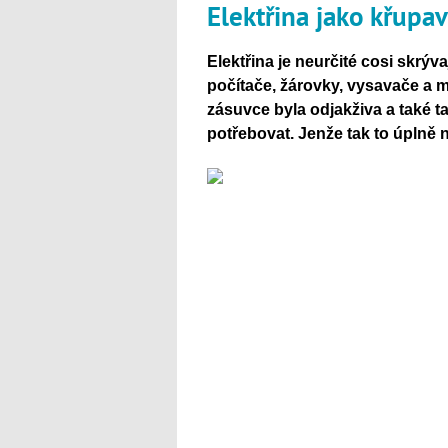
Elektřina jako křupav
Elekt
řina je neurčit
é cosi skrýva
poč
íta
če, ž
árovky, vysava
če a 
zásuvce byla odjak
živa a tak
é t
potřebovat.
Jen
že tak to
úpln
ě 