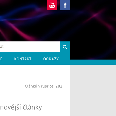
CE
KONTAKT
ODKAZY
Článků v rubrice: 282
novější články