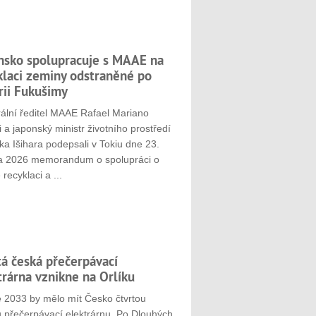
nsko spolupracuje s MAAE na
klaci zeminy odstraněné po
rii Fukušimy
ální ředitel MAAE Rafael Mariano
 a japonský ministr životního prostředí
ka Išihara podepsali v Tokiu dne 23.
a 2026 memorandum o spolupráci o
 recyklaci a ...
tá česká přečerpávací
trárna vznikne na Orlíku
e 2033 by mělo mít Česko čtvrtou
u přečerpávací elektrárnu. Po Dlouhých