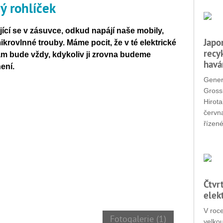
ý rohlíček
jící se v zásuvce, odkud napájí na
še mobily,
Japo
mikrovlnn
é trouby. Máme pocit,
že v t
é elektrické
recy
am bude v
ždy, kdykoliv ji zrovna budeme
havá
nen
í.
Gener
Grossi
Hirota
červn
řízené
Čtvr
elek
V roc
Fotogalerie (1)
velko