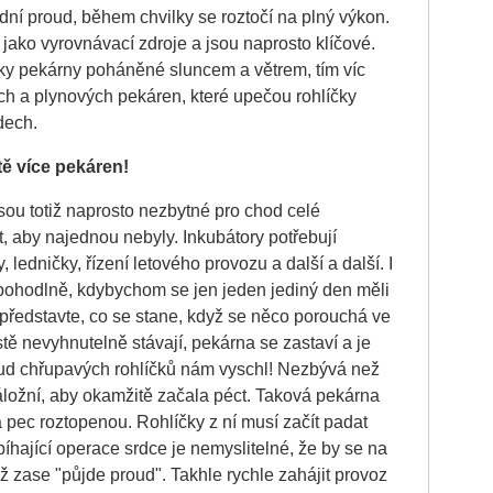
odní proud, během chvilky se roztočí na plný výkon.
 jako vyrovnávací zdroje a jsou naprosto klíčové.
íčky pekárny poháněné sluncem a větrem, tím víc
h a plynových pekáren, které upečou rohlíčky
ddech.
tě v
íce pekáren!
jsou totiž naprosto nezbytné pro chod celé
, aby najednou nebyly. Inkubátory potřebují
, ledničky, řízení letového provozu a další a další. I
epohodlně, kdybychom se jen jeden jediný den měli
si představte, co se stane, když se něco porouchá ve
tě nevyhnutelně stávají, pekárna se zastaví a je
roud chřupavých rohlíčků nám vyschl! Nezbývá než
áložní, aby okamžitě začala péct. Taková pekárna
pec roztopenou. Rohlíčky z ní musí začít padat
íhající operace srdce je nemyslitelné, že by se na
až zase "půjde proud". Takhle rychle zahájit provoz