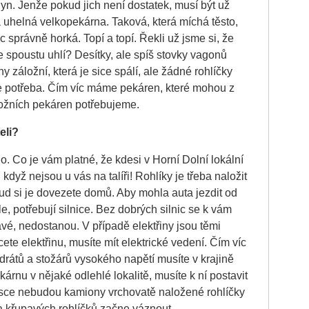
yn. Jenže pokud jich není dostatek, musí být už
 uhelná velkopekárna. Taková, která míchá těsto,
ec správně horká. Topí a topí. Řekli už jsme si, že
e spoustu uhlí? Desítky, ale spíš stovky vagonů
y záložní, která je sice spálí, ale žádné rohlíčky
ude potřeba. Čím víc máme pekáren, které mohou z
záložních pekáren potřebujeme.
eli?
. Co je vám platné, že kdesi v Horní Dolní lokální
když nejsou u vás na talíři! Rohlíky je třeba naložit
ud si je dovezete domů. Aby mohla auta jezdit od
e, potřebují silnice. Bez dobrých silnic se k vám
avé, nedostanou. V případě elektřiny jsou těmi
cete elektřinu, musíte mít elektrické vedení. Čím víc
h drátů a stožárů vysokého napětí musíte v krajině
árnu v nějaké odlehlé lokalitě, musíte k ní postavit
resce nebudou kamiony vrchovatě naložené rohlíčky
ka křupavých rohlíčků začne váznout.