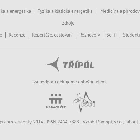
ika a energetika
Fyzika a klasická energetika
Medicína a přírodo
zdroje
ce
Recenze
Reportáže, cestování
Rozhovory
Sci-fi
Studenti
za podporu děkujeme dobrým lidem:
opis pro studenty, 2014 | ISSN 2464-7888 | Vyrobil
Simopt, s.r.o., Tábor
|