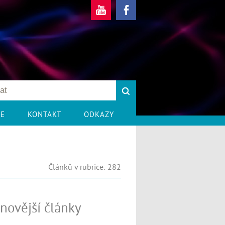
CE
KONTAKT
ODKAZY
Článků v rubrice: 282
novější články