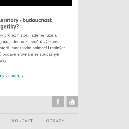
larátory - budoucnost
getiky?
ý průřez historií jaderné fúze a
gace jednoho ze směrů výzkumu -
rátorů. množstvím animací i reálných
ů podává srovnání se současnými
aky.
ny videofilmy
KONTAKT
ODKAZY