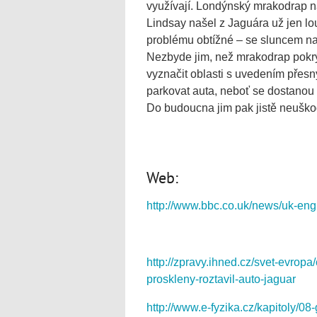
využívají. Londýnský mrakodrap na
Lindsay našel z Jaguára už jen lo
problému obtížné – se sluncem na 
Nezbyde jim, než mrakodrap pokrý
vyznačit oblasti s uvedením přes
parkovat auta, neboť se dostanou
Do budoucna jim pak jistě neuškodí
Web:
http://www.bbc.co.uk/news/uk-en
http://zpravy.ihned.cz/svet-evro
proskleny-roztavil-auto-jaguar
http://www.e-fyzika.cz/kapitoly/08