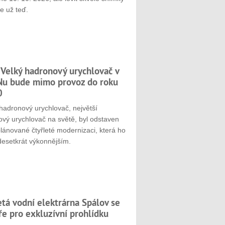
e už teď.
 Velký hadronový urychlovač v
u bude mimo provoz do roku
0
hadronový urychlovač, největší
ový urychlovač na světě, byl odstaven
plánované čtyřleté modernizaci, která ho
desetkrát výkonnějším.
etá vodní elektrárna Spálov se
ře pro exkluzívní prohlídku