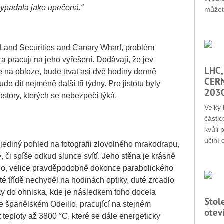
vypadala jako upečená.“
můžet
 Land Securities and Canary Wharf, problém
e a pracují na jeho vyřešení. Dodávají, že jev
LHC,
 na obloze, bude trvat asi dvě hodiny denně
CERN
e dít nejméně další tři týdny. Pro jistotu byly
203
ostory, kterých se nebezpečí týká.
Velký 
částic
kvůli 
učiní 
 jediný pohled na fotografii zlovolného mrakodrapu,
, či spíše odkud slunce svítí. Jeho stěna je krásně
tého, velice pravděpodobně dokonce parabolického
rté třídě nechyběl na hodinách optiky, duté zrcadlo
ky do ohniska, kde je následkem toho docela
Stol
e španělském Odeillo, pracující na stejném
otev
t teploty až 3800 °C, které se dále energeticky