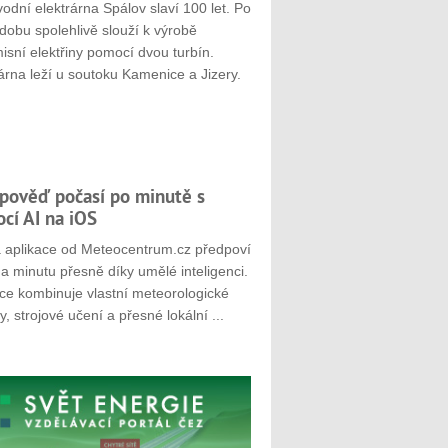
odní elektrárna Spálov slaví 100 let. Po
dobu spolehlivě slouží k výrobě
sní elektřiny pomocí dvou turbín.
árna leží u soutoku Kamenice a Jizery.
pověď počasí po minutě s
cí AI na iOS
 aplikace od Meteocentrum.cz předpoví
a minutu přesně díky umělé inteligenci.
ace kombinuje vlastní meteorologické
, strojové učení a přesné lokální ...