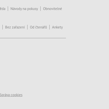
věda
Návody na pokusy
Obnovitelné
Bez zařazení
Od čtenářů
Ankety
Správa cookies