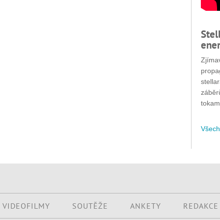
Stel
ener
Zjímav
propa
stella
záběr
tokam
Všech
VIDEOFILMY
SOUTĚŽE
ANKETY
REDAKCE