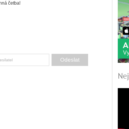
nná četba!
Nej