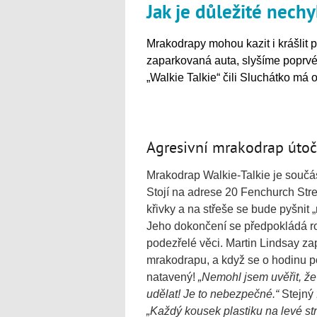
Jak je důležité nech
Mrakodrapy mohou kazit i krášlit 
zaparkovaná auta, slyšíme poprvé
„Walkie Talkie“ čili Sluchátko má
Agresivní mrakodrap útoč
Mrakodrap Walkie-Talkie je součás
Stojí na adrese 20 Fenchurch Stre
křivky a na střeše se bude pyšnit
Jeho dokončení se předpokládá rok
podezřelé věci. Martin Lindsay z
mrakodrapu, a když se o hodinu pozd
natavený!
„Nemohl jsem uvěřit, že
udělat! Je to nebezpečné.“
Stejný 
„Každý kousek plastiku na levé str