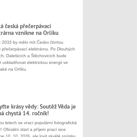
tá česká přečerpávací
trárna vznikne na Orlíku
e 2033 by mělo mít Česko čtvrtou
u přečerpávací elektrárnu. Po Dlouhých
ch, Dalešicích a Štěchovicích bude
 uskladňovat elektrickou energii ve
aké na Orlíku.
yťte krásy vědy: Soutěž Věda je
ná chystá 14. ročník!
u letech se vrací populární fotografická
! Oficiální start a příjem prací sice
e 10. 10. 2026, ale lovit skvělé snímky