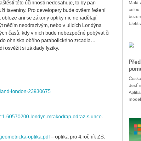
Malá v
štěstí této účinnosti nedosahuje, to by pan
celou 
uži taveniny. Pro developery bude ovšem řešení
bezemi
obloze ani se zákony optiky nic nenadělají.
Elektr
t něčím neodrazivým, nebo v ulicích Londýna
ných časů, kdy v nich bude nebezpečné pobývat či
 do ohniska obřího parabolického zrcadla…
 osvěžit si základy fyziky.
Před
pomo
Česká
déšť n
gland-london-23930675
Aplik
modely
pa/c1-60570200-londyn-mrakodrap-odraz-slunce-
-geometricka-optika.pdf
– optika pro 4.ročník ZŠ.