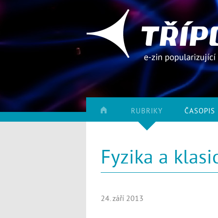
RUBRIKY
ČASOPIS
Fyzika a klasi
24. září 2013