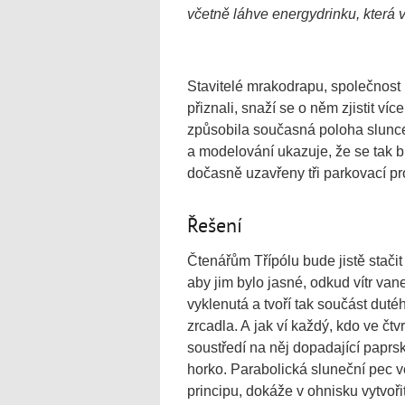
včetně láhve energydrinku, která 
Stavitelé mrakodrapu, společnost
přiznali, snaží se o něm zjistit víc
způsobila současná poloha slunce
a modelování ukazuje, že se tak bud
dočasně uzavřeny tři parkovací pr
Řešení
Čtenářům Třípólu bude jistě stačit
aby jim bylo jasné, odkud vítr vane
vyklenutá a tvoří tak součást du
zrcadla. A jak ví každý, kdo ve čtv
soustředí na něj dopadající paprs
horko. Parabolická sluneční pec v
principu, dokáže v ohnisku vytvoři