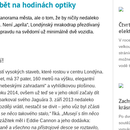
ybět na hodinách optiky
panorama města, ale o tom, že by ničily nedaleko
Čtvr
. Není „apríla“, Londýnský mrakodrap přezdívaný
elek
 opravdu na svědomí už minimálně dvě vozidla.
V roc
velko
strání
í!
možné
vodě t
tí vysokých staveb, které rostou v centru Londýna.
et, má 37 pater, 160 metrů na výšku, elegantní
 „nebeskými zahradami“ a vyhlídkovou plošinou.
u 2014, ovšem už teď se v jeho okolí začaly dít
aparkoval svého Jaguára 3. září 2013 nedaleko
Zach
krás
ěji vrátil, nestačil se divit – jeho vůz byl zčásti
 se něco takového stalo,“
říká.
„Musejí s tím něco
Po dvo
zážitek měl i Eddie Cannon a jeho dodávka:
soutěž
aně a všechno na přístrojové desce se roztavilo,
vypukn