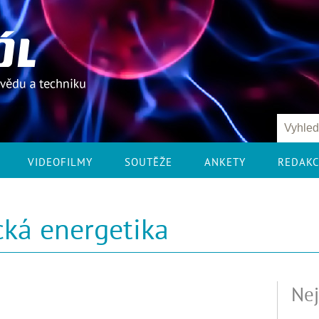
VIDEOFILMY
SOUTĚŽE
ANKETY
REDAK
cká energetika
Nej