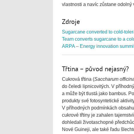
vlastnosti a navíc zůstane odolný 
Zdroje
Sugarcane converted to cold-toler
Team converts sugarcane to a cold
ARPA – Energy innovation summi
Třtina – původ nejasný?
Cukrová třtina (
Saccharum officin
do čeledi lipnicovitých. V příhod
a může být tlustá jako bambus. Po
produkty své fotosyntetické aktivi
V příhodných podmínkách obsahuje
cukrové třtiny je zahalen tajemst
dohledali životaschopné předchů
Nové Guineji, ale také řadu šlecht