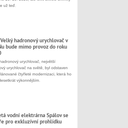
e už teď.
 Velký hadronový urychlovač v
u bude mimo provoz do roku
0
hadronový urychlovač, největší
ový urychlovač na světě, byl odstaven
plánované čtyřleté modernizaci, která ho
desetkrát výkonnějším.
etá vodní elektrárna Spálov se
ře pro exkluzívní prohlídku