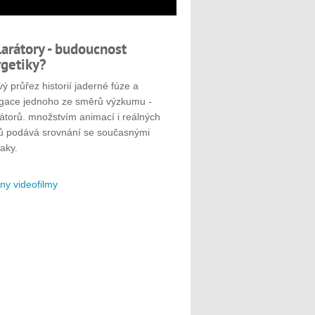
larátory - budoucnost
getiky?
ý průřez historií jaderné fúze a
gace jednoho ze směrů výzkumu -
rátorů. množstvím animací i reálných
ů podává srovnání se současnými
aky.
ny videofilmy