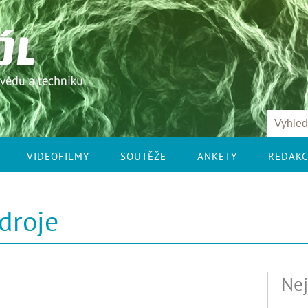
VIDEOFILMY
SOUTĚŽE
ANKETY
REDAK
droje
Nej