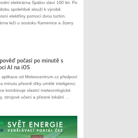
odní elektrárna Spálov slaví 100 let. Po
dobu spolehlivě slouží k výrobě
sní elektřiny pomocí dvou turbín.
árna leží u soutoku Kamenice a Jizery.
pověď počasí po minutě s
cí AI na iOS
 aplikace od Meteocentrum.cz předpoví
a minutu přesně díky umělé inteligenci.
ace kombinuje vlastní meteorologické
, strojové učení a přesné lokální ...