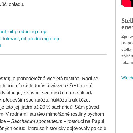
vůči chladu.
Stel
ener
ant, oil-producing crop
Zjímav
-tolerant, oil-producing crop
propa
t
stella
záběr
tokam
Všech
arum
) je jednoděložná víceletá rostlina. Řadí se
ných podmínkách dorůstá výšky až šesti metrů
dstatné je, že uvnitř své měkké dřeně ukládá
ty, především sacharózu, fruktózu a glukózu.
 toto její jádro až 20 % sacharidů. Sám původ
vím. V rodném listu této mimořádné rostliny bychom
dce –
Saccharum spontaneum
– rostoucí na Papui
ěných odrůd, které se historicky objevovaly po celé