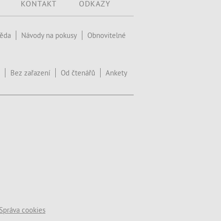
KONTAKT
ODKAZY
věda
Návody na pokusy
Obnovitelné
Bez zařazení
Od čtenářů
Ankety
Správa cookies