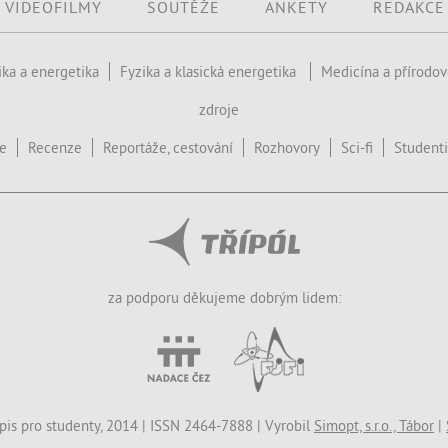
VIDEOFILMY
SOUTĚŽE
ANKETY
REDAKCE
ika a energetika
Fyzika a klasická energetika
Medicína a přírodo
zdroje
ce
Recenze
Reportáže, cestování
Rozhovory
Sci-fi
Studenti
za podporu děkujeme dobrým lidem:
opis pro studenty, 2014 | ISSN 2464-7888 | Vyrobil
Simopt, s.r.o., Tábor
|