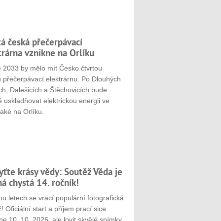
tá česká přečerpávací
trárna vznikne na Orlíku
e 2033 by mělo mít Česko čtvrtou
u přečerpávací elektrárnu. Po Dlouhých
ch, Dalešicích a Štěchovicích bude
 uskladňovat elektrickou energii ve
aké na Orlíku.
yťte krásy vědy: Soutěž Věda je
ná chystá 14. ročník!
u letech se vrací populární fotografická
! Oficiální start a příjem prací sice
e 10. 10. 2026, ale lovit skvělé snímky