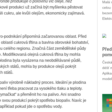
loridě produkuje o polovinu víc oleje, než
Malá v
takové produkci už začíná být myšlenka pěstovat
celou 
vůli cukru, ale kvůli olejům, ekonomicky zajímavá.
bezemi
Elektr
gro-podnikání připomíná začarovanou oblast. Před
 oblastí cukrová třtina a bavlna obrovské bohatství,
Před
ou celého regionu. Značná část zemědělské půdy
pomo
. Modifikovaná olejná cukrová třtina by mohla
o plodina byla vysázena na neobdělávané půdě,
Česká
ských států, mohla by produkce olejů pokrýt
déšť n
h států.
Aplik
modely
paliv výrobně nákladný proces. Ideální je plodina
ení třeba pracovat za vysokého tlaku a teploty.
„vymačkat“ a přeměnit ho na palivo. Ani snadno
svou produkcí pokrýt spotřebu biopaliv. Navíc je
apříklad pokud jde o spotřebu vody.