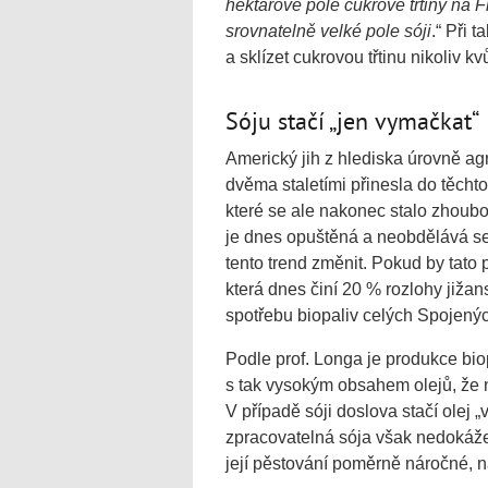
hektarové pole cukrové třtiny na F
srovnatelně velké pole sóji
.“ Při 
a sklízet cukrovou třtinu nikoliv k
Sóju stačí „jen vymačkat“
Americký jih z hlediska úrovně a
dvěma staletími přinesla do těchto
které se ale nakonec stalo zhoub
je dnes opuštěná a neobdělává se
tento trend změnit. Pokud by tat
která dnes činí 20 % rozlohy jižan
spotřebu biopaliv celých Spojenýc
Podle prof. Longa je produkce bio
s tak vysokým obsahem olejů, že n
V případě sóji doslova stačí olej 
zpracovatelná sója však nedokáže 
její pěstování poměrně náročné, n