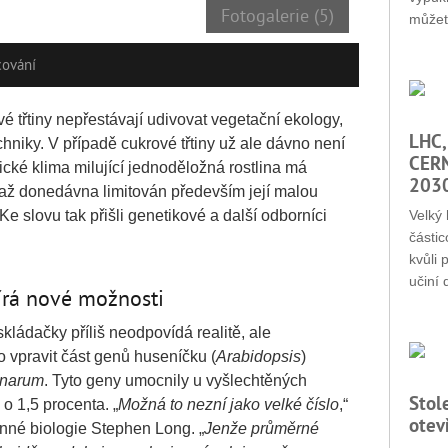
Fotogalerie (5)
můžet
cování
vé třtiny nepřestávají udivovat vegetační ekology,
LHC,
chniky. V případě cukrové třtiny už ale dávno není
CERN
pické klima milující jednoděložná rostlina má
203
 až donedávna limitován především její malou
e slovu tak přišli genetikové a další odborníci
Velký 
částic
kvůli 
učiní 
írá nové možnosti
ládačky příliš neodpovídá realitě, ale
o vpravit část genů huseníčku (
Arabidopsis
)
inarum
. Tyto geny umocnily u vyšlechtěných
Stol
 o 1,5 procenta. „
Možná to nezní jako velké číslo
,“
otev
inné biologie Stephen Long. „
Jenže průměrné