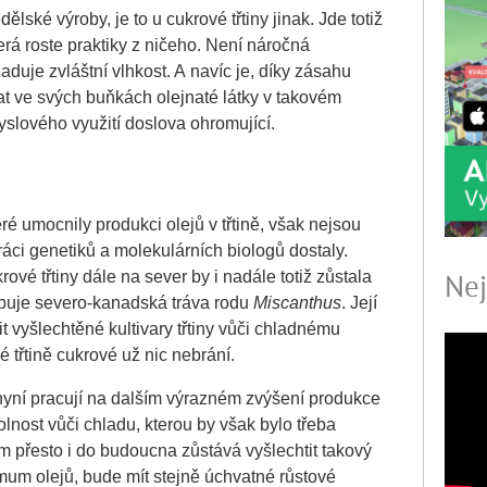
ké výroby, je to u cukrové třtiny jinak. Jde totiž
terá roste praktiky z ničeho. Není náročná
žaduje zvláštní vlhkost. A navíc je, díky zásahu
t ve svých buňkách olejnaté látky v takovém
yslového využití doslova ohromující.
teré umocnily produkci olejů v třtině, však nejsou
ráci genetiků a molekulárních biologů dostaly.
vé třtiny dále na sever by i nadále totiž zůstala
Nej
tupuje severo-kanadská tráva rodu
Miscanthus
. Její
 vyšlechtěné kultivary třtiny vůči chladnému
é třtině cukrové už nic nebrání.
s nyní pracují na dalším výrazném zvýšení produkce
dolnost vůči chladu, kterou by však bylo třeba
m přesto i do budoucna zůstává vyšlechtit takový
mum olejů, bude mít stejně úchvatné růstové