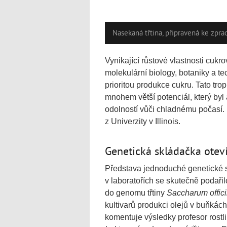
Nasekaná třtina, připravená ke zpra
Vynikající růstové vlastnosti cukro
molekulární biology, botaniky a te
prioritou produkce cukru. Tato tro
mnohem větší potenciál, který byl
odolností vůči chladnému počasí. K
z Univerzity v Illinois.
Genetická skládačka otev
Představa jednoduché genetické sk
v laboratořích se skutečně podařil
do genomu třtiny
Saccharum offic
kultivarů produkci olejů v buňkách
komentuje výsledky profesor rostl