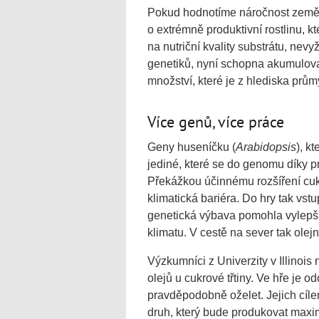
Pokud hodnotíme náročnost zeměděls
o extrémně produktivní rostlinu, k
na nutriční kvality substrátu, nevy
genetiků, nyní schopna akumulova
množství, které je z hlediska prům
Více genů, více práce
Geny huseníčku (
Arabidopsis
), k
jediné, které se do genomu díky p
Překážkou účinnému rozšíření cukro
klimatická bariéra. Do hry tak vs
genetická výbava pomohla vylepšit
klimatu. V cestě na sever tak olejn
Výzkumníci z Univerzity v Illinoi
olejů u cukrové třtiny. Ve hře je o
pravděpodobně oželet. Jejich cíle
druh, který bude produkovat maxi