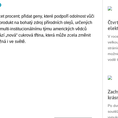
o
icet procent; přidat geny, které podpoří odolnost vůči
Čtvr
produkt na bohatý zdroj přírodních olejů, určených
elek
o multi-institucionálnímu týmu amerických vědců
ází „nová“ cukrová třtina, která může zcela změnit
V roc
žná i ve světě.
velko
strání
možné
vodě t
Zach
krás
Po dvo
soutěž
vypukn