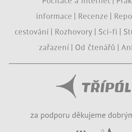
Počítače a internet
Prak
informace
Recenze
Repo
cestování
Rozhovory
Sci-fi
St
zařazení
Od čtenářů
An
za podporu děkujeme dobrým