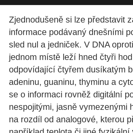
Zjednodušeně si lze představit z
informace podávaný dnešními po
sled nul a jedniček. V DNA oprot
jednom místě leží hned čtyři ho
odpovídající čtyřem dusíkatým 
adeninu, guaninu, thyminu a cyt
se o informaci rovněž digitální 
nespojitými, jasně vymezenými 
na rozdíl od analogové, kterou p
například teplota či jiné fyzikální 