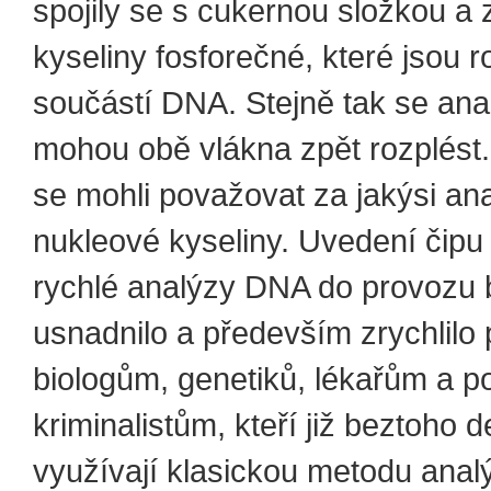
spojily se s cukernou složkou a
kyseliny fosforečné, které jsou 
součástí DNA. Stejně tak se ana
mohou obě vlákna zpět rozplést.
se mohli považovat za jakýsi an
nukleové kyseliny. Uvedení čip
rychlé analýzy DNA do provozu b
usnadnilo a především zrychlilo 
biologům, genetiků, lékařům a p
kriminalistům, kteří již beztoho d
využívají klasickou metodu analý