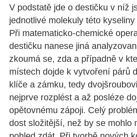
V podstatě jde o destičku v níž j
jednotlivé molekuly této kyseliny
Při matematicko-chemické operac
destičku nanese jiná analyzovan
zkoumá se, zda a případně v kt
místech dojde k vytvoření párů d
klíče a zámku, tedy dvojšroubov
nejprve rozplést a až posléze do
opětovnému zápoji. Celý problém
dost složitější, než by se mohlo 
pohled zdát. Při tvorbě nových k