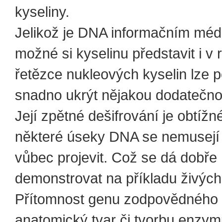
kyseliny.
Jelikož je DNA informačním médi
možné si kyselinu představit i v ro
řetězce nukleových kyselin lze
snadno ukrýt nějakou dodatečno
Její zpětné dešifrování je obtížn
některé úseky DNA se nemusejí
vůbec projevit. Což se dá dobře
demonstrovat na příkladu živýc
Přítomnost genu zodpovědného z
anatomický tvar či tvorbu enzy