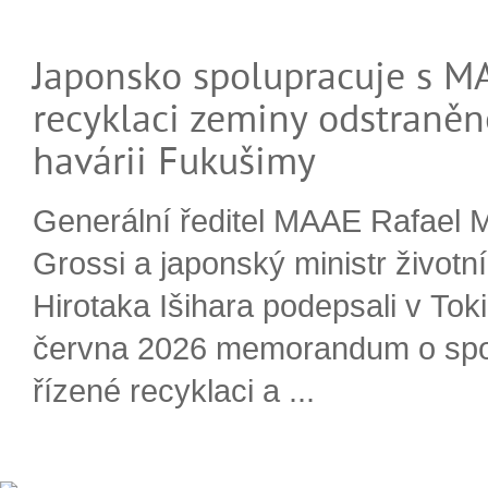
Japonsko spolupracuje s M
recyklaci zeminy odstraněn
havárii Fukušimy
Generální ředitel MAAE Rafael 
Grossi a japonský ministr životn
Hirotaka Išihara podepsali v Tok
června 2026 memorandum o spo
řízené recyklaci a ...