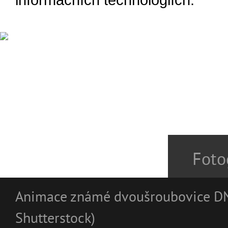
informačních technologiích.
Foto
Animace známé dvoušroubovice DN
Shutterstock)