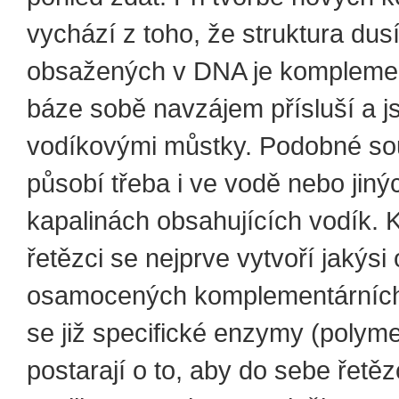
vychází z toho, že struktura dus
obsažených v DNA je komplement
báze sobě navzájem přísluší a j
vodíkovými můstky. Podobné sou
působí třeba i ve vodě nebo jiný
kapalinách obsahujících vodík.
řetězci se nejprve vytvoří jakýsi 
osamocených komplementárních
se již specifické enzymy (polym
postarají o to, aby do sebe řetě