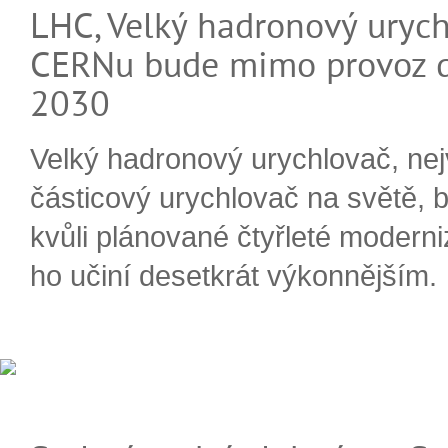
LHC, Velký hadronový urych
CERNu bude mimo provoz d
2030
Velký hadronový urychlovač, nej
částicový urychlovač na světě, 
kvůli plánované čtyřleté moderni
ho učiní desetkrát výkonnějším.