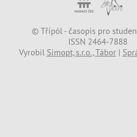
© Třípól - časopis pro studen
ISSN 2464-7888
Vyrobil
Simopt, s.r.o., Tábor
|
Spr