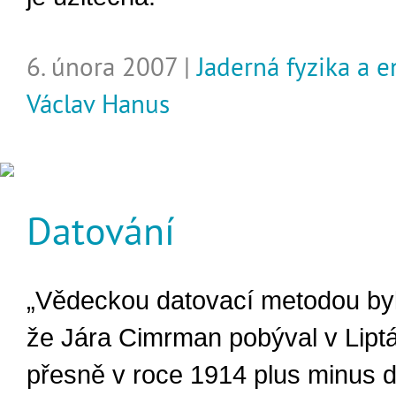
6. února 2007 |
Jaderná fyzika a e
Václav Hanus
Datování
„Vědeckou datovací metodou bylo
že Jára Cimrman pobýval v Lipt
přesně v roce 1914 plus minus dv