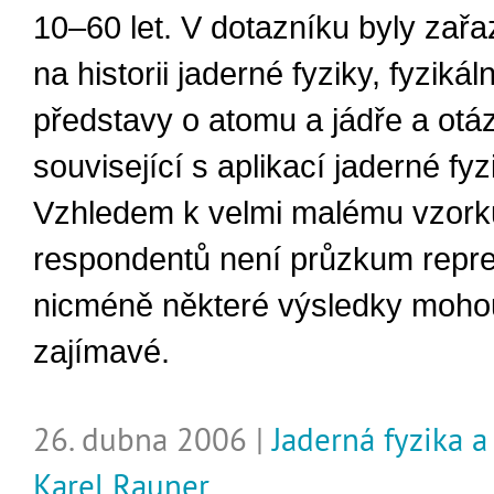
10–60 let. V dotazníku byly zař
na historii jaderné fyziky, fyzikáln
představy o atomu a jádře a otá
související s aplikací jaderné fyz
Vzhledem k velmi malému vzork
respondentů není průzkum repre
nicméně některé výsledky moho
zajímavé.
26. dubna 2006 |
Jaderná fyzika a
Karel Rauner