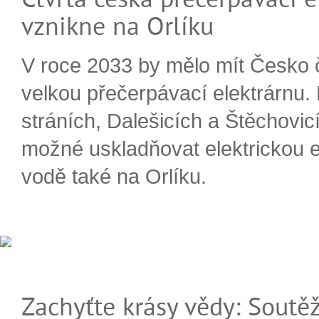
vznikne na Orlíku
V roce 2033 by mělo mít Česko 
velkou přečerpávací elektrárnu.
stráních, Dalešicích a Štěchovi
možné uskladňovat elektrickou e
vodě také na Orlíku.
Zachyťte krásy vědy: Soutěž