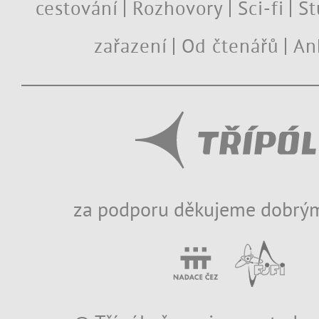
cestování
Rozhovory
Sci-fi
St
zařazení
Od čtenářů
An
za podporu děkujeme dobrým