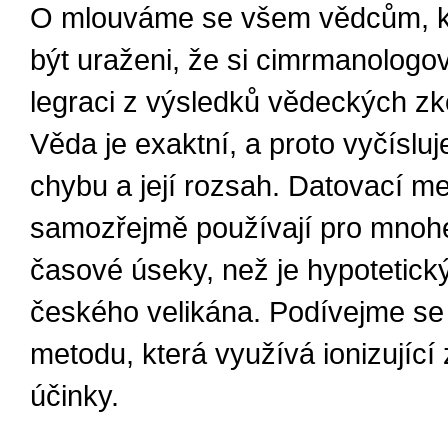
O mlouváme se všem vědcům, kt
být uraženi, že si cimrmanologov
legraci z výsledků vědeckých z
Věda je exaktní, a proto vyčíslu
chybu a její rozsah. Datovací m
samozřejmě používají pro mnoh
časové úseky, než je hypotetický
českého velikána. Podívejme se
metodu, která využívá ionizující 
účinky.