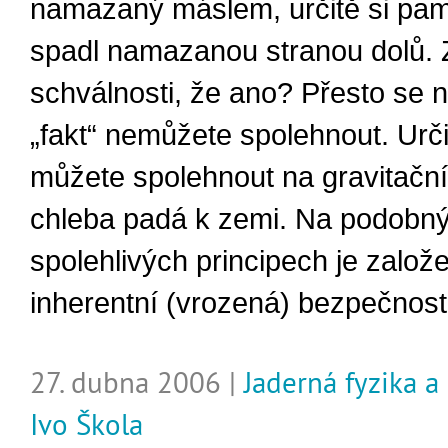
namazaný máslem, určitě si pam
spadl namazanou stranou dolů.
schválnosti, že ano? Přesto se n
„fakt“ nemůžete spolehnout. Urč
můžete spolehnout na gravitačn
chleba padá k zemi. Na podobn
spolehlivých principech je založ
inherentní (vrozená) bezpečnost
27. dubna 2006 |
Jaderná fyzika a
Ivo Škola