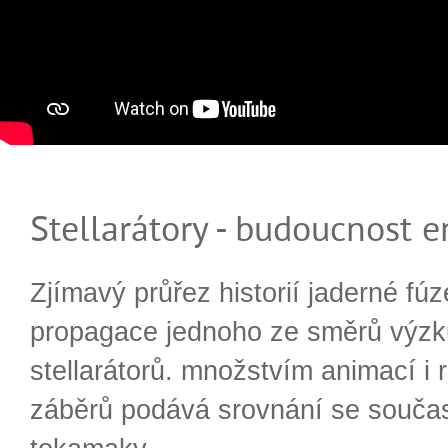
Stellarátory - budoucnost e
Zjímavý průřez historií jaderné fúz
propagace jednoho ze směrů výzk
stellarátorů. množstvím animací i 
záběrů podává srovnání se souča