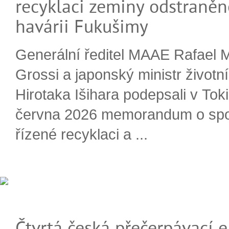
recyklaci zeminy odstraněn
havárii Fukušimy
Generální ředitel MAAE Rafael 
Grossi a japonský ministr životn
Hirotaka Išihara podepsali v Tok
června 2026 memorandum o spo
řízené recyklaci a ...
Čtvrtá česká přečerpávací e