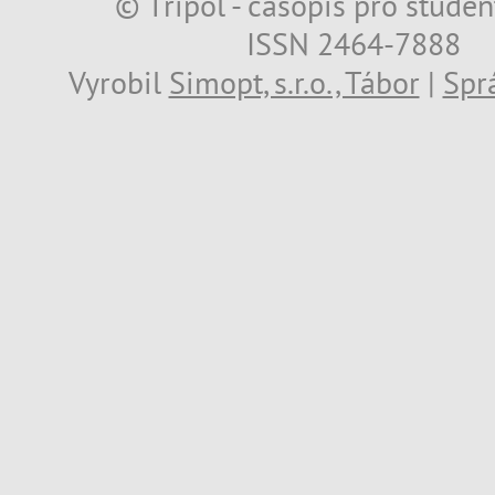
© Třípól - časopis pro studen
ISSN 2464-7888
Vyrobil
Simopt, s.r.o., Tábor
|
Spr