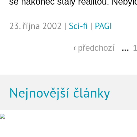
se nakonec staly realitou. Nebylo
23. října 2002 |
Sci-fi
|
PAGI
předchozí
...
Nejnovější články