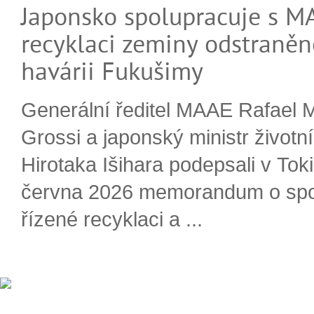
Japonsko spolupracuje s M
recyklaci zeminy odstraněn
havárii Fukušimy
Generální ředitel MAAE Rafael 
Grossi a japonský ministr životn
Hirotaka Išihara podepsali v Tok
června 2026 memorandum o spo
řízené recyklaci a ...