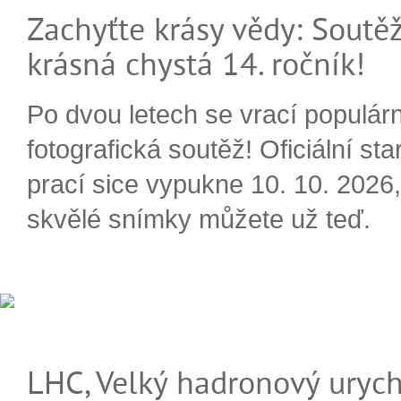
Zachyťte krásy vědy: Soutěž
krásná chystá 14. ročník!
Po dvou letech se vrací populárn
fotografická soutěž! Oficiální sta
prací sice vypukne 10. 10. 2026, 
skvělé snímky můžete už teď.
LHC, Velký hadronový urych