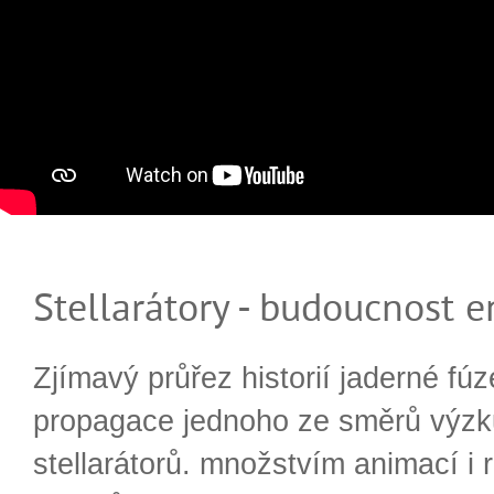
Stellarátory - budoucnost e
Zjímavý průřez historií jaderné fúz
propagace jednoho ze směrů výzk
stellarátorů. množstvím animací i 