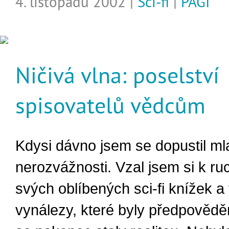
4. listopadu 2002 |
Sci-fi
|
PAGI
Ničivá vlna: poselství
spisovatelů vědcům
Kdysi dávno jsem se dopustil ml
nerozvážnosti. Vzal jsem si k ru
svých oblíbených sci-fi knížek a
vynálezy, které byly předpovědě