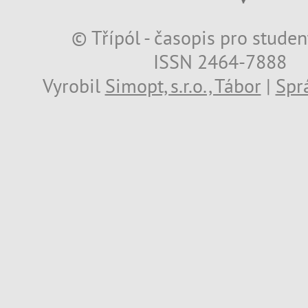
© Třípól - časopis pro studen
ISSN 2464-7888
Vyrobil
Simopt, s.r.o., Tábor
|
Spr