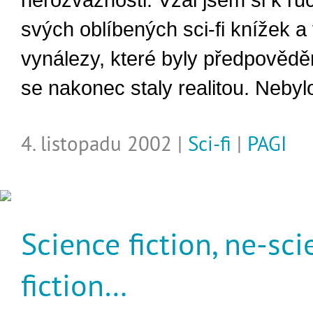
nerozvážnosti. Vzal jsem si k ru
svých oblíbených sci-fi knížek a
vynálezy, které byly předpovědě
se nakonec staly realitou. Nebylo
4. listopadu 2002 |
Sci-fi
|
PAGI
Science fiction, ne-sc
fiction…