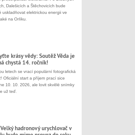
ch, Dalešicích a Štěchovicích bude
 uskladňovat elektrickou energii ve
aké na Orlíku.
yťte krásy vědy: Soutěž Věda je
ná chystá 14. ročník!
u letech se vrací populární fotografická
! Oficiální start a příjem prací sice
e 10. 10. 2026, ale lovit skvělé snímky
e už teď.
 Velký hadronový urychlovač v
u bude mimo provoz do roku