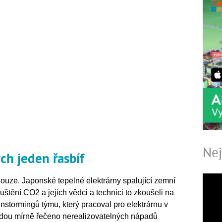
Nej
ych jeden řasbíf
ouze. Japonské tepelné elektrárny spalující zemní
uštění CO2 a jejich vědci a technici to zkoušeli na
stormingů týmu, který pracoval pro elektrárnu v
adou mírně řečeno nerealizovatelných nápadů