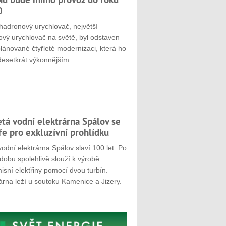
0
hadronový urychlovač, největší
ový urychlovač na světě, byl odstaven
plánované čtyřleté modernizaci, která ho
desetkrát výkonnějším.
etá vodní elektrárna Spálov se
ře pro exkluzívní prohlídku
odní elektrárna Spálov slaví 100 let. Po
dobu spolehlivě slouží k výrobě
sní elektřiny pomocí dvou turbín.
árna leží u soutoku Kamenice a Jizery.