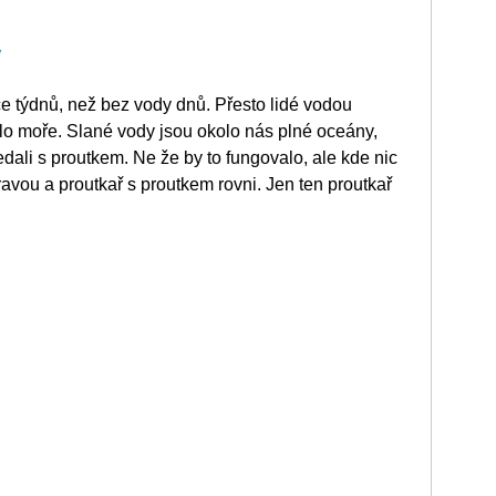
y
ce týdnů, než bez vody dnů. Přesto lidé vodou
bylo moře. Slané vody jsou okolo nás plné oceány,
dali s proutkem. Ne že by to fungovalo, ale kde nic
ravou a proutkař s proutkem rovni. Jen ten proutkař