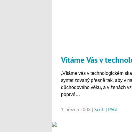
Vítáme Vás v techno
„Vítáme vás v techno­logickém ska
syntetizovaný přesně tak, aby v mu
důchodového věku, a v ženách vzp
poprvé…
1. března 2008 |
Sci-fi
|
PAGI