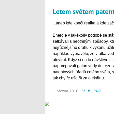
Letem světem patent
...aneb kde končí realita a kde zač
Energie v jakékoliv podobě se st
setkávali s neotřelými způsoby, kt
nejrůznějšího druhu k výkonu uži
například vyprávělo, že vrátka ved
otevírat. Když si na to návštěvníc
napumpovali galon vody do rezervo
patentových úřadů celého světa,
jak chytře ušetřit za elektřinu.
1. března 2010 |
Sci-fi
|
PAGI