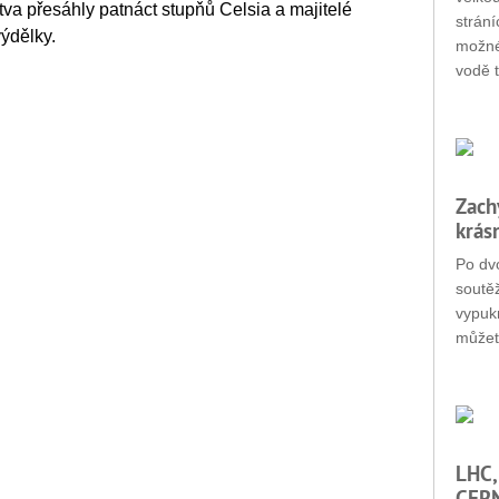
otva přesáhly patnáct stupňů Celsia a majitelé
strání
výdělky.
možné
vodě t
Zach
krás
Po dvo
soutěž
vypukn
můžet
LHC,
CERN