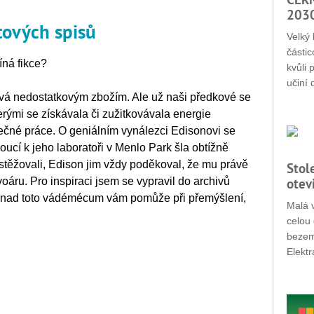
203
ových spisů
Velký 
částic
íná fikce?
kvůli 
učiní 
ává nedostatkovým zbožím. Ale už naši předkové se
erými se získávala či zužitkovávala energie
tečné práce. O geniálním vynálezci Edisonovi se
oucí k jeho laboratoři v Menlo Park šla obtížně
i stěžovali, Edison jim vždy poděkoval, že mu právě
Stol
áru. Pro inspiraci jsem se vypravil do archivů
otev
 snad toto vádémécum vám pomůže při přemýšlení,
Malá v
celou 
bezemi
Elektr