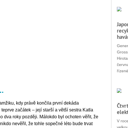
Japo
recy
havá
Gener
Grossi
Hirota
červn
řízené
d…
amžiku, kdy právě končila první dekáda
Čtvr
teprve začátek – její starší a větší sestra Katla
elek
o dva roky později. Málokdo byl ochoten věřit, že
V roc
ikdo nevěřil, že tohle sopečné léto bude trvat
velko