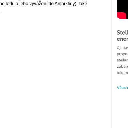
ho ledu a jeho vyvážení do Antarktidy), také
.
Stel
ener
Zjímav
propa
stella
záběr
tokam
Všech