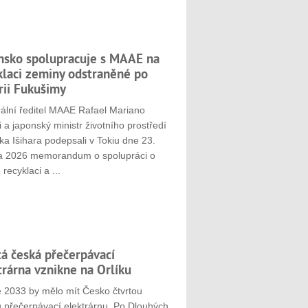
nsko spolupracuje s MAAE na
klaci zeminy odstraněné po
rii Fukušimy
ální ředitel MAAE Rafael Mariano
 a japonský ministr životního prostředí
ka Išihara podepsali v Tokiu dne 23.
a 2026 memorandum o spolupráci o
 recyklaci a ...
tá česká přečerpávací
trárna vznikne na Orlíku
e 2033 by mělo mít Česko čtvrtou
u přečerpávací elektrárnu. Po Dlouhých