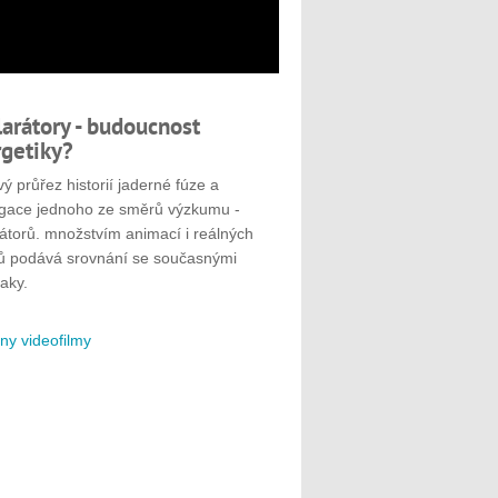
larátory - budoucnost
getiky?
ý průřez historií jaderné fúze a
gace jednoho ze směrů výzkumu -
rátorů. množstvím animací i reálných
ů podává srovnání se současnými
aky.
ny videofilmy