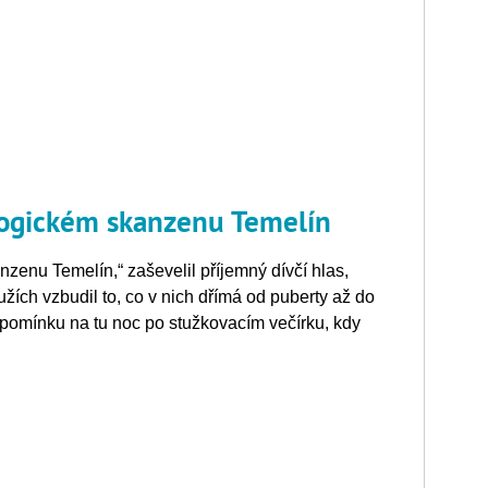
logickém skanzenu Temelín
nzenu Temelín,“ zaševelil příjemný dívčí hlas,
žích vzbudil to, co v nich dřímá od puberty až do
omínku na tu noc po stužkovacím večírku, kdy