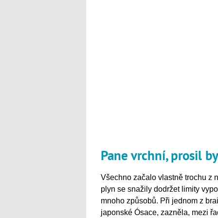
Pane vrchní, prosil b
Všechno začalo vlastně trochu z n
plyn se snažily dodržet limity vypo
mnoho způsobů. Při jednom z brain
japonské Ósace, zazněla, mezi ř