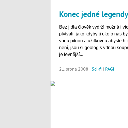
Konec jedné legend
Bez jídla člověk vydrží možná i ví
plýtvali, jako kdyby jí okolo nás 
vodu pitnou a užitkovou abyste hle
není, jsou si geolog s vrtnou soup
je levnější...
21. srpna 2008 |
Sci-fi
|
PAGI