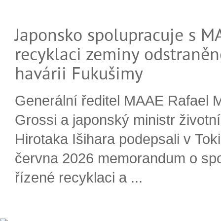
Japonsko spolupracuje s M
recyklaci zeminy odstraněn
havárii Fukušimy
Generální ředitel MAAE Rafael 
Grossi a japonský ministr životn
Hirotaka Išihara podepsali v Tok
června 2026 memorandum o spo
řízené recyklaci a ...