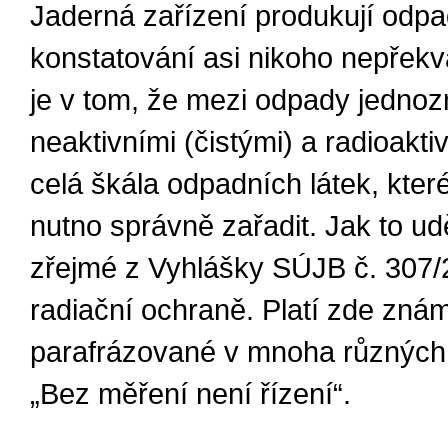
Jaderná zařízení produkují odpa
konstatování asi nikoho nepřekv
je v tom, že mezi odpady jedno
neaktivními (čistými) a radioakti
celá škála odpadních látek, které
nutno správně zařadit. Jak to udě
zřejmé z Vyhlášky SÚJB č. 307/
radiační ochraně. Platí zde zná
parafrázované v mnoha různých
„Bez měření není řízení“.