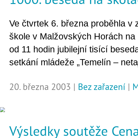
Ve čtvrtek 6. března proběhla v 
škole v Malžovských Horách na 
od 11 hodin jubilejní tisící besed
setkání mládeže „Temelín – neta
20. března 2003 |
Bez zařazení
|
M
Výsledky soutěže Cen