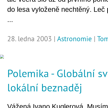
do lesa vyloženě nechtěný. Leč
...
28. ledna 2003 |
Astronomie
|
Tom
Polemika - Globální sv
lokální beznaděj
Vážená Ivano Kuglerová, Musím