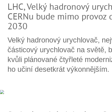
LHC, Velký hadronový urych
CERNu bude mimo provoz d
2030
Velký hadronový urychlovač, nej
částicový urychlovač na světě, 
kvůli plánované čtyřleté moderni
ho učiní desetkrát výkonnějším.