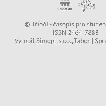
© Třípól - časopis pro studen
ISSN 2464-7888
Vyrobil
Simopt, s.r.o., Tábor
|
Spr