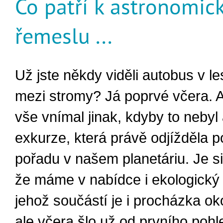
Co patří k astronomi
řemeslu ...
Už jste někdy viděli autobus v le
mezi stromy? Já poprvé včera. A
vše vnímal jinak, kdyby to nebyl
exkurze, která právě odjížděla p
pořadu v našem planetáriu. Je s
že máme v nabídce i ekologický 
jehož součástí je i procházka o
ale včera šlo už od prvního pohl