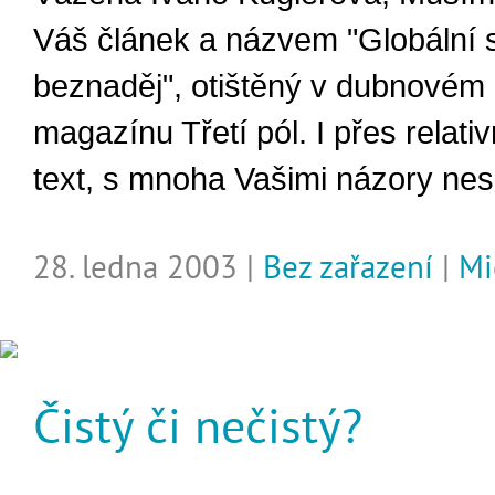
Váš článek a názvem "Globální s
beznaděj", otištěný v dubnovém 
magazínu Třetí pól. I přes relat
text, s mnoha Vašimi názory ne
28. ledna 2003 |
Bez zařazení
|
Mi
Čistý či nečistý?