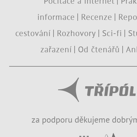
Počítače a internet
Prak
informace
Recenze
Repo
cestování
Rozhovory
Sci-fi
St
zařazení
Od čtenářů
An
za podporu děkujeme dobrým